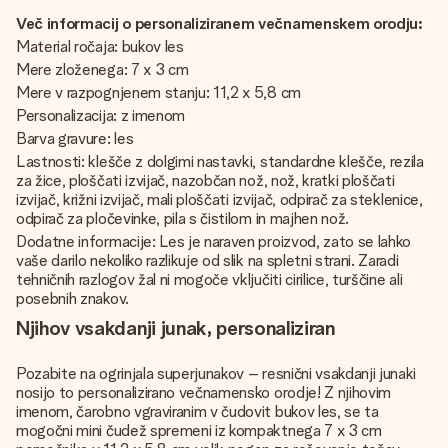
Več informacij o personaliziranem večnamenskem orodju:
Material ročaja: bukov les
Mere zloženega: 7 x 3 cm
Mere v razpognjenem stanju: 11,2 x 5,8 cm
Personalizacija: z imenom
Barva gravure: les
Lastnosti: klešče z dolgimi nastavki, standardne klešče, rezila
za žice, ploščati izvijač, nazobčan nož, nož, kratki ploščati
izvijač, križni izvijač, mali ploščati izvijač, odpirač za steklenice,
odpirač za pločevinke, pila s čistilom in majhen nož.
Dodatne informacije: Les je naraven proizvod, zato se lahko
vaše darilo nekoliko razlikuje od slik na spletni strani. Zaradi
tehničnih razlogov žal ni mogoče vključiti cirilice, turščine ali
posebnih znakov.
Njihov vsakdanji junak, personaliziran
Pozabite na ogrinjala superjunakov – resnični vsakdanji junaki
nosijo to personalizirano večnamensko orodje! Z njihovim
imenom, čarobno vgraviranim v čudovit bukov les, se ta
mogočni mini čudež spremeni iz kompaktnega 7 x 3 cm