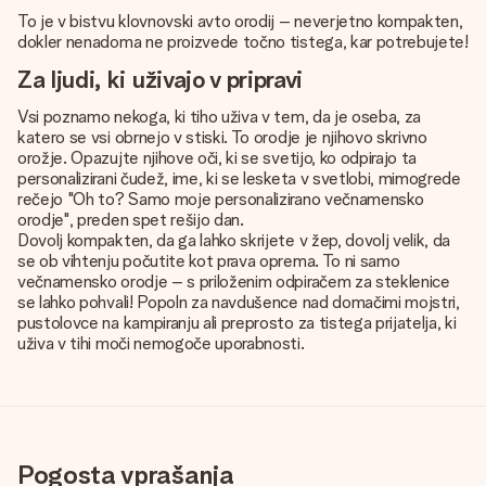
To je v bistvu klovnovski avto orodij – neverjetno kompakten,
dokler nenadoma ne proizvede točno tistega, kar potrebujete!
Za ljudi, ki uživajo v pripravi
Vsi poznamo nekoga, ki tiho uživa v tem, da je oseba, za
katero se vsi obrnejo v stiski. To orodje je njihovo skrivno
orožje. Opazujte njihove oči, ki se svetijo, ko odpirajo ta
personalizirani čudež, ime, ki se lesketa v svetlobi, mimogrede
rečejo "Oh to? Samo moje personalizirano večnamensko
orodje", preden spet rešijo dan.
Dovolj kompakten, da ga lahko skrijete v žep, dovolj velik, da
se ob vihtenju počutite kot prava oprema. To ni samo
večnamensko orodje – s priloženim odpiračem za steklenice
se lahko pohvali! Popoln za navdušence nad domačimi mojstri,
pustolovce na kampiranju ali preprosto za tistega prijatelja, ki
uživa v tihi moči nemogoče uporabnosti.
Pogosta vprašanja