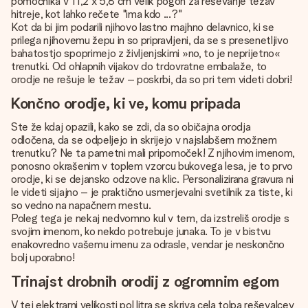
pomočnika v 11,2 x 5,8 cm velik pogon za reševanje težav
hitreje, kot lahko rečete "ima kdo ...?"
Kot da bi jim podarili njihovo lastno majhno delavnico, ki se
prilega njihovemu žepu in so pripravljeni, da se s presenetljivo
bahatostjo spoprimejo z življenjskimi »no, to je neprijetno«
trenutki. Od ohlapnih vijakov do trdovratne embalaže, to
orodje ne rešuje le težav – poskrbi, da so pri tem videti dobri!
Končno orodje, ki ve, komu pripada
Ste že kdaj opazili, kako se zdi, da so običajna orodja
odločena, da se odpeljejo in skrijejo v najslabšem možnem
trenutku? Ne ta pametni mali pripomoček! Z njihovim imenom,
ponosno okrašenim v toplem vzorcu bukovega lesa, je to prvo
orodje, ki se dejansko odzove na klic. Personalizirana gravura ni
le videti sijajno – je praktično usmerjevalni svetilnik za tiste, ki
so vedno na napačnem mestu.
Poleg tega je nekaj nedvomno kul v tem, da izstreliš orodje s
svojim imenom, ko nekdo potrebuje junaka. To je v bistvu
enakovredno vašemu imenu za odrasle, vendar je neskončno
bolj uporabno!
Trinajst drobnih orodij z ogromnim egom
V tej elektrarni velikosti pol litra se skriva cela tolpa reševalcev