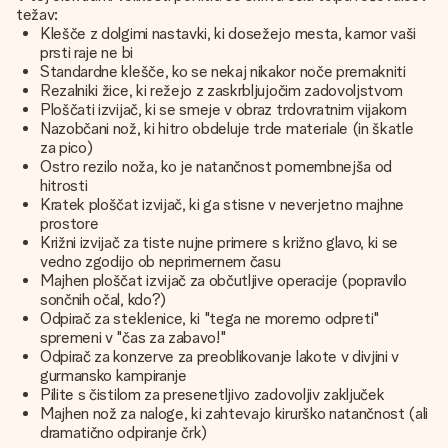
težav:
Klešče z dolgimi nastavki, ki dosežejo mesta, kamor vaši
prsti raje ne bi
Standardne klešče, ko se nekaj nikakor noče premakniti
Rezalniki žice, ki režejo z zaskrbljujočim zadovoljstvom
Ploščati izvijač, ki se smeje v obraz trdovratnim vijakom
Nazobčani nož, ki hitro obdeluje trde materiale (in škatle
za pico)
Ostro rezilo noža, ko je natančnost pomembnejša od
hitrosti
Kratek ploščat izvijač, ki ga stisne v neverjetno majhne
prostore
Križni izvijač za tiste nujne primere s križno glavo, ki se
vedno zgodijo ob neprimernem času
Majhen ploščat izvijač za občutljive operacije (popravilo
sončnih očal, kdo?)
Odpirač za steklenice, ki "tega ne moremo odpreti"
spremeni v "čas za zabavo!"
Odpirač za konzerve za preoblikovanje lakote v divjini v
gurmansko kampiranje
Pilite s čistilom za presenetljivo zadovoljiv zaključek
Majhen nož za naloge, ki zahtevajo kirurško natančnost (ali
dramatično odpiranje črk)