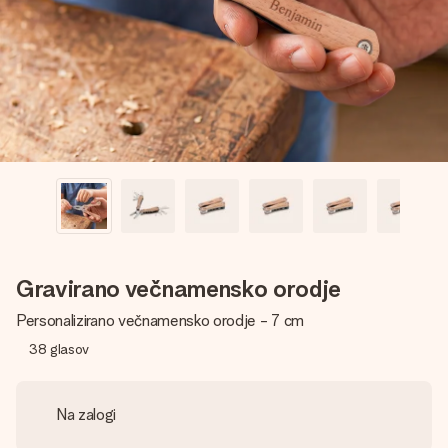
V nekaj preprostih korakih ustvari nekaj edinstvenega – z
njenim imenom, tvojo fotografijo ali sporočilom, ki ogreje
srce. Brez zapletov, le vsa ljubezen za ta trenutek.
Gravirano večnamensko orodje
Personalizirano večnamensko orodje - 7 cm
38
glasov
Na zalogi