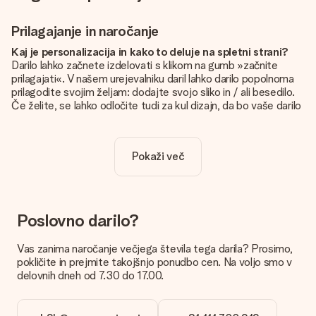
Prilagajanje in naročanje
Kaj je personalizacija in kako to deluje na spletni strani?
Darilo lahko začnete izdelovati s klikom na gumb »začnite
prilagajati«. V našem urejevalniku daril lahko darilo popolnoma
prilagodite svojim željam: dodajte svojo sliko in / ali besedilo.
Če želite, se lahko odločite tudi za kul dizajn, da bo vaše darilo
resnično unikatno.
Je personalizacija vključena v ceno?
Pokaži več
Cena, prikazana na spletnem mestu, vključuje personalizacijo
vašega darila. Lepo in jasno!
Kako naj vem, ali ima moja slika pravo kakovost?
Želimo poskrbeti, da boste z darilom popolnoma zadovoljni.
Poslovno darilo?
Zato je pomembno, da uporabljamo visokokakovostne
fotografije. Če niste prepričani o kakovosti slike, se obrnite na
Vas zanima naročanje večjega števila tega darila? Prosimo,
našo službo za pomoč strankam in priložite fotografijo skupaj
pokličite in prejmite takojšnjo ponudbo cen. Na voljo smo v
z darilom, ki ga želite naročiti. Nato lahko za vas preverijo
delovnih dneh od 7.30 do 17.00.
kakovost!
Katere formate lahko naložim?