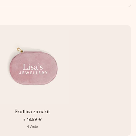
Škatlica za nakit
iz
19,99 €
4
Vrste