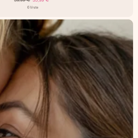
39,99 €
35,99 €
6
Vrste