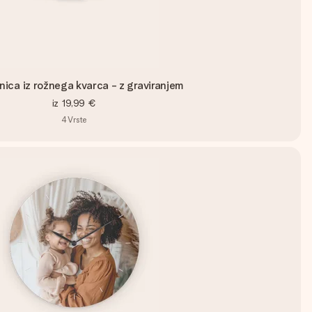
ica iz rožnega kvarca - z graviranjem
iz
19,99 €
4
Vrste