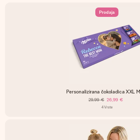
Prodaja
Personalizirana čokoladica XXL M
29,99 €
26,99 €
4
Vrste