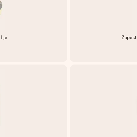
fije
Zapestn