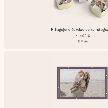
Prilagojene čokoladice za fotogra
iz
14,99 €
10
Vrste