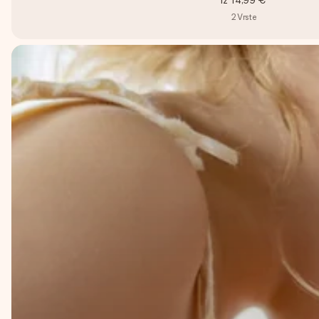
iz
14,99 €
2
Vrste