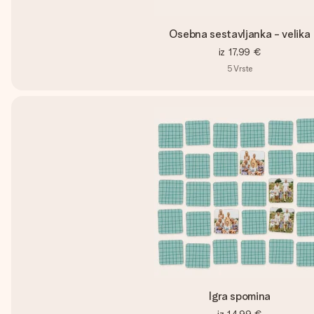
Osebna sestavljanka - velika
iz
17,99 €
5
Vrste
Igra spomina