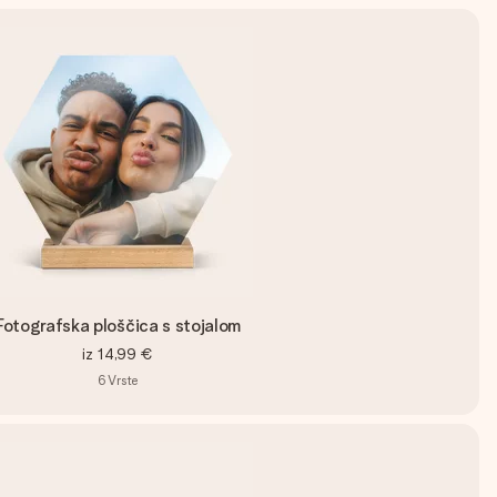
Fotografska ploščica s stojalom
iz
14,99 €
6
Vrste