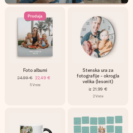
Prodaja
Foto albumi
Stenska ura za
fotografije - okrogla
24,99 €
22,49 €
velika (lesonit)
5
Vrste
iz
21,99 €
2
Vrste