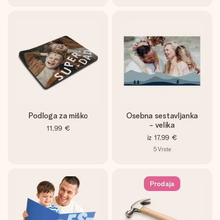
Podloga za miško
Osebna sestavljanka
- velika
11,99 €
iz
17,99 €
5
Vrste
Prodaja