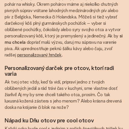
pohár na whisky. Okrem pohárov máme aj niekoľko chutných
pivných súprav vrátane lahodných medzinárodných pív alebo
pív z Belgicka, Nemecka či Holandska. Môžeš si tiež vybrať
darčekový kôš plný gurmánskych pochúťok – vyber si
obľúbené pochúťky, čokolády alebo syry svojho otca a vytvor
personalizovaný kôš, ktorý je premyslený a jedinečný. Ak by
si
mu chcela
dopriať malú výzvu, daruj mu súpravu na varenie
piva. Ak uprednostňuje peknú šálku kávy alebo čaju, zvoľ
radšej
personalizovaný hrnček
.
Personalizovaný darček pre otcov, ktorí radi
varia
Ak tvoj otec vždy, keď ťa vidí, pripraví jedno z tvojich
obľúbených jedál a rád trávi čas v kuchyni, sme vlastne dosť
žiarliví! Aj my by sme chceli takého otca, prosím. Čo tak
luxusná kožená zástera s jeho menom? Alebo krásna drevená
doska na krájanie či blok na nože?
Nápad ku Dňu otcov pre cool otcov
Každý ocko bude cool s jedným z našich špeciálnych tričiek ku