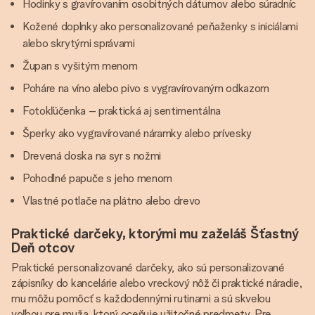
Hodinky s gravírovaním osobitných dátumov alebo súradníc
Kožené doplnky ako personalizované peňaženky s iniciálami
alebo skrytými správami
Župan s vyšitým menom
Poháre na víno alebo pivo s vygravírovaným odkazom
Fotokľúčenka – praktická aj sentimentálna
Šperky ako vygravírované náramky alebo prívesky
Drevená doska na syr s nožmi
Pohodlné papuče s jeho menom
Vlastné potlače na plátno alebo drevo
Praktické darčeky, ktorými mu zaželáš Šťastný
Deň otcov
Praktické personalizované darčeky, ako sú personalizované
zápisníky do kancelárie alebo vreckový nôž či praktické náradie,
mu môžu pomôcť s každodennými rutinami a sú skvelou
voľbou pre muža, ktorý oceňuje užitočné predmety. Pre