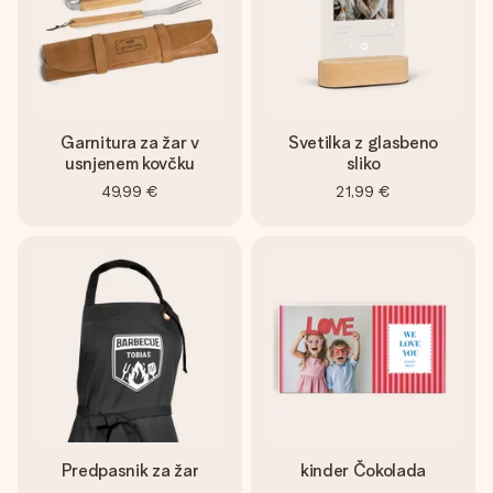
Garnitura za žar v
Svetilka z glasbeno
usnjenem kovčku
sliko
49,99 €
21,99 €
Predpasnik za žar
kinder Čokolada