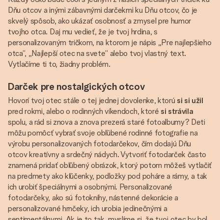
Dňu otcov a inými zábavnými darčekmi ku Dňu otcov, čo je
skvelý spôsob, ako ukázať osobnosť a zmysel pre humor
tvojho otca. Daj mu vedieť, že je tvoj hrdina, s
personalizovaným tričkom, na ktorom je nápis „Pre najlepšieho
otca“, „Najlepší otec na svete“ alebo tvoj vlastný text.
Vytlačíme ti to, žiadny problém.
Darček pre nostalgických otcov
Hovorí tvoj otec stále o tej jednej dovolenke, ktorú
si si užil
pred rokmi, alebo o rodinných víkendoch, ktoré
si strávila
spolu, a rád si znova a znova prezerá staré fotoalbumy? Deti
môžu pomôcť vybrať svoje obľúbené rodinné fotografie na
výrobu personalizovaných fotodarčekov, čím dodajú Dňu
otcov kreatívny a srdečný nádych. Vytvoriť fotodarček často
znamená pridať obľúbený obrázok, ktorý potom môžeš vytlačiť
na predmety ako kľúčenky, podložky pod poháre a rámy, a tak
ich urobiť špeciálnymi a osobnými. Personalizované
fotodarčeky, ako sú fotoknihy, nástenné dekorácie a
personalizované hrnčeky, ich urobia jedinečnými a
sentimentálnymi. Ak je to tak, myslíme si, že tvoj otec by bol