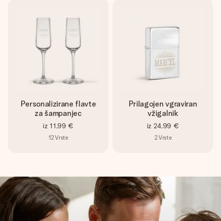
Personalizirane flavte
Prilagojen vgraviran
za šampanjec
vžigalnik
iz
11,99 €
iz
24,99 €
12
Vrste
2
Vrste