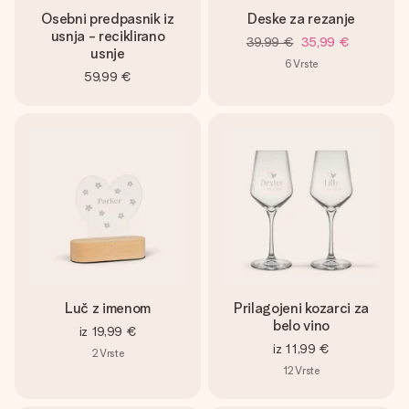
Osebni predpasnik iz
Deske za rezanje
usnja - reciklirano
39,99 €
35,99 €
usnje
6
Vrste
59,99 €
Luč z imenom
Prilagojeni kozarci za
belo vino
iz
19,99 €
iz
11,99 €
2
Vrste
12
Vrste