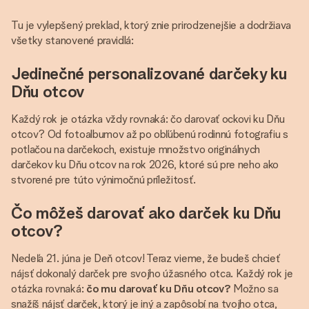
Tu je vylepšený preklad, ktorý znie prirodzenejšie a dodržiava
všetky stanovené pravidlá:
Jedinečné personalizované darčeky ku
Dňu otcov
Každý rok je otázka vždy rovnaká: čo darovať ockovi ku Dňu
otcov? Od fotoalbumov až po obľúbenú rodinnú fotografiu s
potlačou na darčekoch, existuje množstvo originálnych
darčekov ku Dňu otcov na rok 2026, ktoré sú pre neho ako
stvorené pre túto výnimočnú príležitosť.
Čo môžeš darovať ako darček ku Dňu
otcov?
Nedeľa 21. júna je Deň otcov! Teraz vieme, že budeš chcieť
nájsť dokonalý darček pre svojho úžasného otca. Každý rok je
otázka rovnaká:
čo mu darovať ku Dňu otcov?
Možno sa
snažíš nájsť darček, ktorý je iný a zapôsobí na tvojho otca,