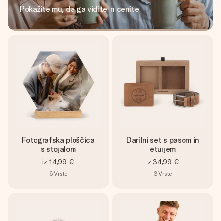
Pokažite mu, da ga vidite in cenite
Fotografska ploščica
Darilni set s pasom in
s stojalom
etuijem
iz
14,99 €
iz
34,99 €
6
Vrste
3
Vrste