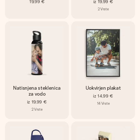
19,99 €
iz
19,99 €
2
Vrste
Natisnjena steklenica
Uokvirjen plakat
za vodo
iz
14,99 €
iz
19,99 €
14
Vrste
2
Vrste