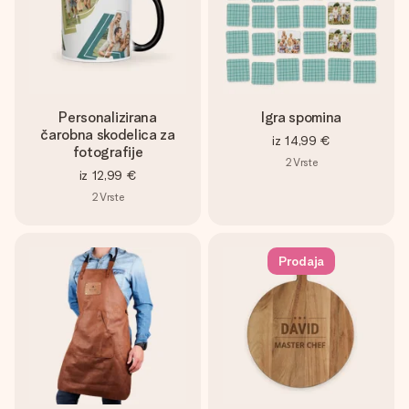
Personalizirana
Igra spomina
čarobna skodelica za
iz
14,99 €
fotografije
2
Vrste
iz
12,99 €
2
Vrste
Prodaja