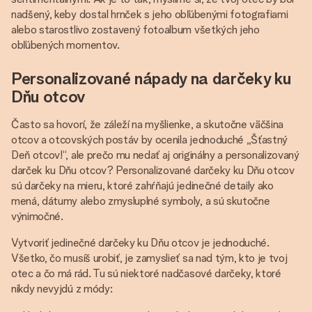
nadšený, keby dostal hrnček s jeho obľúbenými fotografiami
alebo starostlivo zostavený fotoalbum všetkých jeho
obľúbených momentov.
Personalizované nápady na darčeky ku
Dňu otcov
Často sa hovorí, že záleží na myšlienke, a skutočne väčšina
otcov a otcovských postáv by ocenila jednoduché „Šťastný
Deň otcov!“, ale prečo mu nedať aj originálny a personalizovaný
darček ku Dňu otcov? Personalizované darčeky ku Dňu otcov
sú darčeky na mieru, ktoré zahŕňajú jedinečné detaily ako
mená, dátumy alebo zmysluplné symboly, a sú skutočne
výnimočné.
Vytvoriť jedinečné darčeky ku Dňu otcov je jednoduché.
Všetko, čo musíš urobiť, je zamyslieť sa nad tým, kto je tvoj
otec a čo má rád. Tu sú niektoré nadčasové darčeky, ktoré
nikdy nevyjdú z módy: