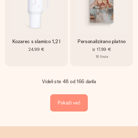
Kozarec s slamico 1,2 l
Personalizirano platno
24,99 €
iz
17,99 €
16
Vrste
Videli ste 48 od 166 darila
Pokaži več