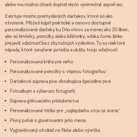
alebo mu možno chceš dopriať niečo výnimočné aspoň raz.
Existuje mnoho premyslených darčekov, ktoré sú ako
stvorené. Môžeš kúpiť praktické a cenovo dostupné
personalizované darčeky ku Dňu otcov za menej ako 20 libier,
ako sú hrnčeky, ponožky alebo kľúčenky, vďaka čomu ľahko
prejavíš vďačnosť bez zbytočných výdavkov. Tu sú niektoré
nápady, ktoré zaručene potešia a ukážu tvoju vďačnosť:
Personalizovaná kniha pre neho
Personalizované ponožky s vtipnou fotografiou
Darčeková súprava piva obsahujúca špeciálne pivá
Fotoalbum s výberom fotografií
Súprava grilovacieho príslušenstva
Personalizované tričko pre „najlepšieho otca na svete“
Pivný pohár s gravírovaním jeho mena
Vygravírovaný otvárač na fľaše alebo vývrtka