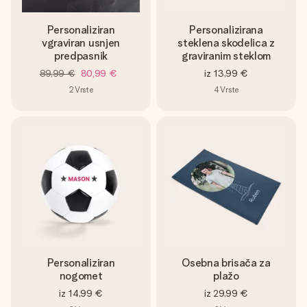
Personaliziran
Personalizirana
vgraviran usnjen
steklena skodelica z
predpasnik
graviranim steklom
89,99 €
80,99 €
iz
13,99 €
2
Vrste
4
Vrste
Personaliziran
Osebna brisača za
nogomet
plažo
iz
14,99 €
iz
29,99 €