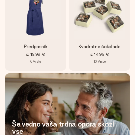
Predpasnik
Kvadratne čokolade
iz
19,99 €
iz
14,99 €
6
Vrste
10
Vrste
Še vedno vaša trdna opora skozi
vse