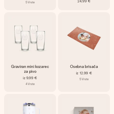
24,99 €
5
Vrste
Graviran mini kozarec
Osebna brisača
za pivo
iz
12,99 €
iz
9,99 €
5
Vrste
4
Vrste