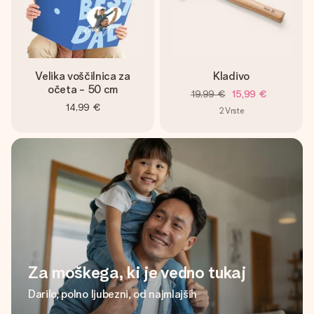
Velika voščilnica za
Kladivo
očeta - 50 cm
19,99 €
15,99 €
14,99 €
2
Vrste
Za moškega, ki je vedno tukaj
Darilo, polno ljubezni, od najmlajših