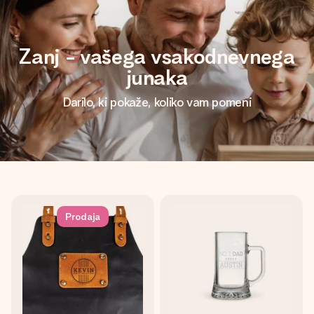
Zanj - vašega vsakodnevnega
junaka
Darilo, ki pokaže, koliko vam pomeni
Prodaja