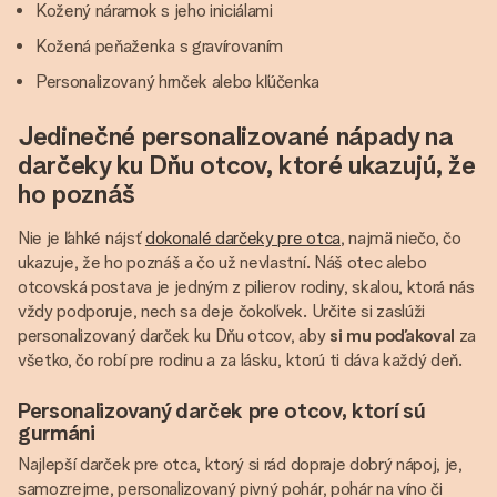
Kožený náramok s jeho iniciálami
Kožená peňaženka s gravírovaním
Personalizovaný hrnček alebo kľúčenka
Jedinečné personalizované nápady na
darčeky ku Dňu otcov, ktoré ukazujú, že
ho poznáš
Nie je ľahké nájsť
dokonalé darčeky pre otca
, najmä niečo, čo
ukazuje, že ho poznáš a čo už nevlastní. Náš otec alebo
otcovská postava je jedným z pilierov rodiny, skalou, ktorá nás
vždy podporuje, nech sa deje čokoľvek. Určite si zaslúži
personalizovaný darček ku Dňu otcov, aby
si mu poďakoval
za
všetko, čo robí pre rodinu a za lásku, ktorú ti dáva každý deň.
Personalizovaný darček pre otcov, ktorí sú
gurmáni
Najlepší darček pre otca, ktorý si rád dopraje dobrý nápoj, je,
samozrejme, personalizovaný pivný pohár, pohár na víno či