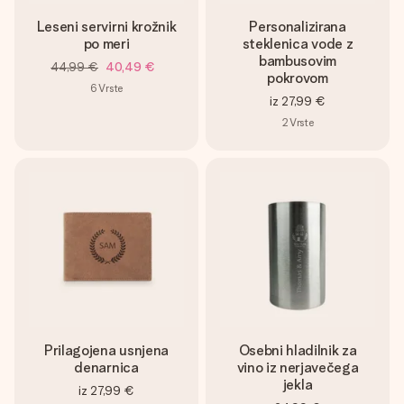
Leseni servirni krožnik
Personalizirana
po meri
steklenica vode z
bambusovim
44,99 €
40,49 €
pokrovom
6
Vrste
iz
27,99 €
2
Vrste
Prilagojena usnjena
Osebni hladilnik za
denarnica
vino iz nerjavečega
jekla
iz
27,99 €