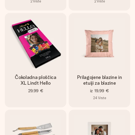
2
Vrste
2
Vrste
Čokoladna ploščica
Prilagojene blazine in
XL Lindt Hello
etuiji za blazine
29,99 €
iz
19,99 €
24
Vrste