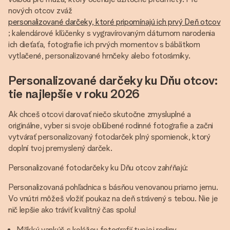
nových otcov zváž
personalizované darčeky, ktoré pripomínajú ich prvý Deň otcov
; kalendárové kľúčenky s vygravírovaným dátumom narodenia
ich dieťaťa, fotografie ich prvých momentov s bábätkom
vytlačené, personalizované hrnčeky alebo fotorámiky.
Personalizované darčeky ku Dňu otcov:
tie najlepšie v roku 2026
Ak chceš otcovi darovať niečo skutočne zmysluplné a
originálne, vyber si svoje obľúbené rodinné fotografie a začni
vytvárať personalizovaný fotodarček plný spomienok, ktorý
doplní tvoj premyslený darček.
Personalizované fotodarčeky ku Dňu otcov zahŕňajú:
Personalizovaná pohľadnica s básňou venovanou priamo jemu.
Vo vnútri môžeš vložiť poukaz na deň strávený s tebou. Nie je
nič lepšie ako tráviť kvalitný čas spolu!
Mäkký vankúš s kolážou fotografií tvojej rodiny