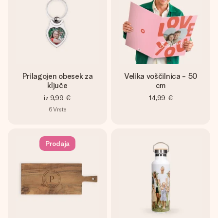
Prilagojen obesek za
Velika voščilnica - 50
ključe
cm
iz
9,99 €
14,99 €
6
Vrste
Prodaja