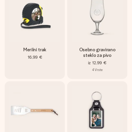
Merilni trak
Osebno gravirano
steklo za pivo
16,99 €
iz
12,99 €
4
Vrste