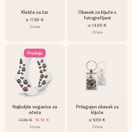
Klešče za žar
Obesek za ključe s
fotografijami
iz
17,99 €
iz
14,99 €
3
Vrste
2
Vrste
Prodaja
Najboljše nogavice za
Prilagojen obesek za
očeta
ključe
17,99 €
16,19 €
iz
9,99 €
3
Vrste
2
Vrste