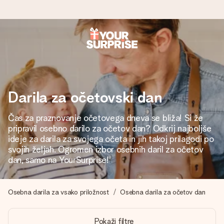
Naroči danes, odpošljemo v 1 delovnem
dnevu
Darilo izdelamo z veliko skrbnostjo in ga hitro pošljemo
naprej – da ga lahko podariš natanko takrat, ko je najbolj
Darila za očetovski dan
pomembno.
Čas za praznovanje očetovega dneva se bliža! Si že
pripravil osebno darilo za očetov dan? Odkrij najboljše
ideje za darila za svojega očeta in jih takoj prilagodi po
4,8 (na podlagi +15.000 mnenj)
svojih željah. Ogromen izbor osebnih daril za očetov
dan, samo na YourSurprise!
Naša darila navdihujejo. Stranke nas na Google Reviews
ocenjujejo s 4,8.
Osebna darila za vsako priložnost
Osebna darila za očetov dan
Brezplačna čestitka
Pokaži filtre