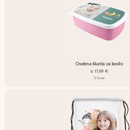
Osebna škatla za kosilo
iz
17,99 €
5
Vrste