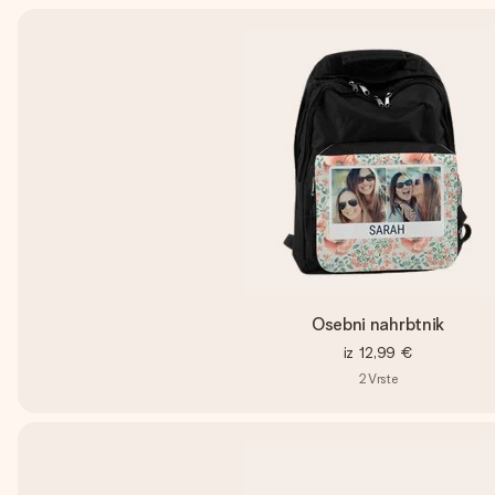
Osebni nahrbtnik
iz
12,99 €
2
Vrste