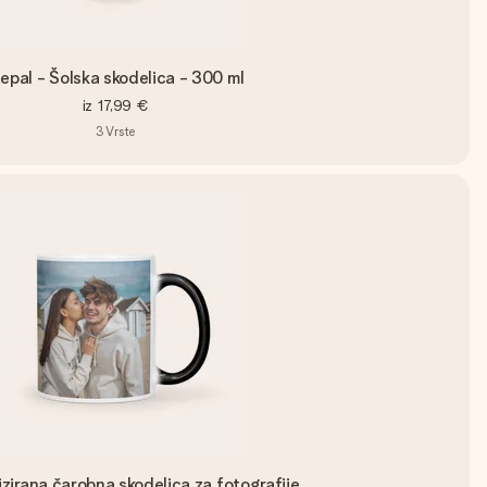
epal - Šolska skodelica - 300 ml
iz
17,99 €
3
Vrste
izirana čarobna skodelica za fotografije