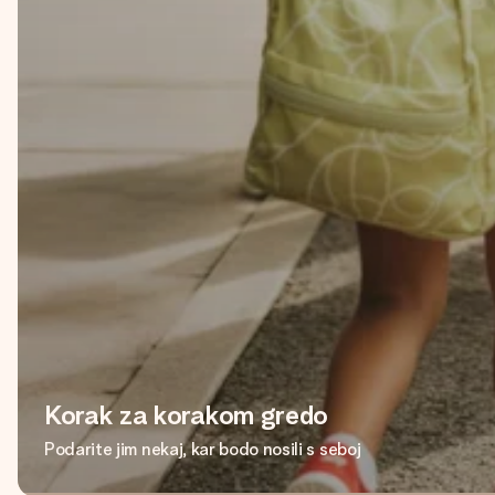
Korak za korakom gredo
Podarite jim nekaj, kar bodo nosili s seboj