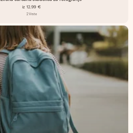
iz
12,99 €
2
Vrste