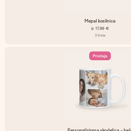
Mepal kosilnica
iz
17,99 €
3
Vrste
Prodaja
Personalizirana skodelica - bel