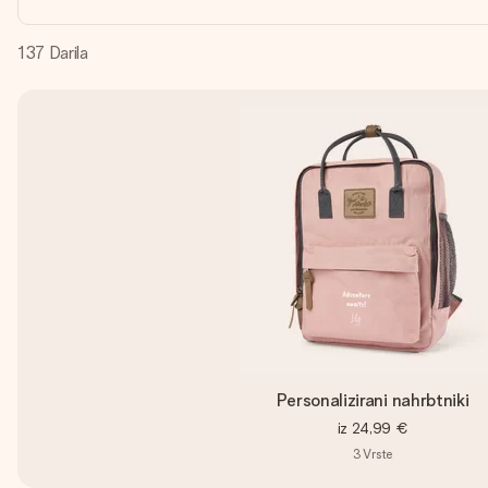
137
Darila
Personalizirani nahrbtniki
iz
24,99 €
3
Vrste