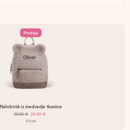
Prodaja
Nahrbtnik iz medvedje tkanine
29,99 €
26,99 €
4
Vrste