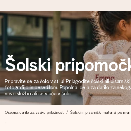
Naroči danes, odpošljemo v 1 delovnem dnevu
Darilo izdelamo z veliko skrbnostjo in ga hitro pošljemo naprej
Šolski pripomoč
4,8 (na podlagi +15.000 mnenj)
Naša darila navdihujejo. Stranke nas na Google Reviews ocenjuj
Pripravite se za šolo v stilu! Prilagodite šolski ali pisarniš
fotografijo in besedilom. Popolna ideja za darilo za nekoga
novo službo ali se vrača v šolo.
Brezplačna čestitka
V nekaj preprostih korakih ustvari nekaj edinstvenega – z njenim
Osebna darila za vsako priložnost
Šolski in pisarniški material po meri