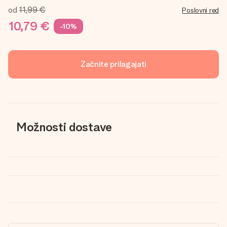
od
11,99 €
Poslovni red
10,79 €
-10%
Začnite prilagajati
Možnosti dostave