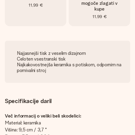
mogoče zlagati v
11,99 €
kupe
11,99 €
Najjasnejši tisk z veselim dizajnom
Celoten vsestranski tisk
Najkakovostnejša keramika s potiskom, odpornim na
pomivalni stroj
Specifikacije daril
Več informacij o veliki beli skodelici:
Material: keramika
Višina: 9,5 cm / 3,7 "