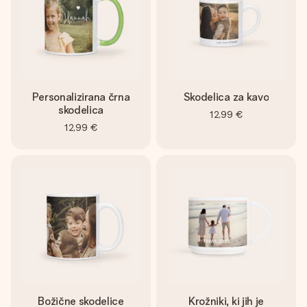
Personalizirana črna
Skodelica za kavo
skodelica
12,99 €
12,99 €
Božične skodelice
Krožniki, ki jih je