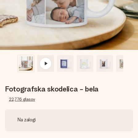
V nekaj preprostih korakih ustvari nekaj edinstvenega – z
njenim imenom, tvojo fotografijo ali sporočilom, ki ogreje
srce. Brez zapletov, le vsa ljubezen za ta trenutek.
Fotografska skodelica - bela
22,776
glasov
Na zalogi