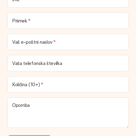
v svojem računu MySurprise. To pomeni, da lahko darilo
dostavite neposredno prejemniku, zaradi česar bo resnično
presenečenje!
Priimek
Vaš e-poštni naslov
Vaša telefonska številka
Količina (10+)
Opomba