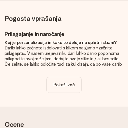
Pogosta vprašanja
Prilagajanje in naročanje
Kaj je personalizacija in kako to deluje na spletni strani?
Darilo lahko začnete izdelovati s klikom na gumb »začnite
prilagajati«. V našem urejevalniku daril lahko darilo popolnoma
prilagodite svojim željam: dodajte svojo sliko in / ali besedilo.
Če želite, se lahko odločite tudi za kul dizajn, da bo vaše darilo
resnično unikatno.
Je personalizacija vključena v ceno?
Pokaži več
Cena, prikazana na spletnem mestu, vključuje personalizacijo
vašega darila. Lepo in jasno!
Kako naj vem, ali ima moja slika pravo kakovost?
Želimo poskrbeti, da boste z darilom popolnoma zadovoljni.
Zato je pomembno, da uporabljamo visokokakovostne
fotografije. Če niste prepričani o kakovosti slike, se obrnite na
Ocene
našo službo za pomoč strankam in priložite fotografijo skupaj