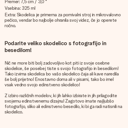
Premer: 7,5 cm / 3,0 "
Vsebina: 325 ml
Extra: Skodelica je primerna za pomivalni stroj in mikrovalovno
pečico, vendar bo najbolje ohranila svoj videz, če jo operete
ročno.
Podarite veliko skodelico s fotografijo in
besedilom!
Nič ne more biti bolj zadovoljivo kot piti iz svoje osebne
skodelice, še posebej tiste s svojo fotografijo in besedilom!
Tako izvirna skodelica bo vašo skodelico čaja ali kave naredila
še bolj prijetno! Enostavno doma ali v pisarni, tako bo imel
vsak vedno svojo edinstveno skodelico!
Z izbiro različnih modelov, ki jih lahko izbirate in jih prilagodite
svojemu edinstvenemu dizajnu! Zagotovo imate najljubšo
fotografijo, sliko ali edinstveno besedilo, ki bi ga radi natisnili na
skodelico.