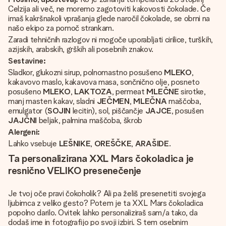
Celzija ali več, ne moremo zagotoviti kakovosti čokolade. Če
imaš kakršnakoli vprašanja glede naročil čokolade, se obrni na
našo ekipo za pomoč strankam.
Zaradi tehničnih razlogov ni mogoče uporabljati cirilice, turških,
azijskih, arabskih, grških ali posebnih znakov.
Sestavine:
Sladkor, glukozni sirup, polnomastno posušeno
MLEKO
,
kakavovo maslo, kakavova masa, sončnično olje, posneto
posušeno
MLEKO
,
LAKTOZA
, permeat
MLEČNE
sirotke,
manj masten kakav, sladni
JEČMEN
,
MLEČNA
maščoba,
emulgator (
SOJIN
lecitin), sol, piščančje
JAJCE
, posušen
JAJČNI
beljak, palmina maščoba, škrob
Alergeni:
Lahko vsebuje
LEŠNIKE
,
OREŠČKE
,
ARAŠIDE
.
Ta personalizirana XXL Mars čokoladica je
resnično VELIKO presenečenje
Je tvoj oče pravi čokoholik? Ali pa želiš presenetiti svojega
ljubimca z veliko gesto? Potem je ta XXL Mars čokoladica
popolno darilo. Ovitek lahko personaliziraš sam/a tako, da
dodaš ime in fotografijo po svoji izbiri. S tem osebnim