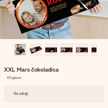
V nekaj preprostih korakih ustvari nekaj edinstvenega – z
njenim imenom, tvojo fotografijo ali sporočilom, ki ogreje
srce. Brez zapletov, le vsa ljubezen za ta trenutek.
XXL Mars čokoladica
65
glasov
Na zalogi