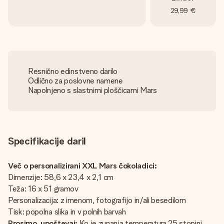
29,99 €
Resnično edinstveno darilo
Odlično za poslovne namene
Napolnjeno s slastnimi ploščicami Mars
Specifikacije daril
Več o personalizirani XXL Mars čokoladici:
Dimenzije: 58,6 x 23,4 x 2,1 cm
Teža: 16 x 51 gramov
Personalizacija: z imenom, fotografijo in/ali besedilom
Tisk: popolna slika in v polnih barvah
Prosimo, upoštevaj:
Ko je zunanja temperatura 25 stopinj