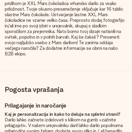
pridihom je XXL Mars čokoladica vrhunsko darilo za vsako
priložnost. Tvoje okusno presenečenje vključuje kar 16 tablic
slastne Mars čokolade. Ustvarjanje lastne XXL Mars
čokoladice ne vzame veliko časa. Preprosto dodaj fotografijo
in/ali ime po svoji izbiri v urejevalnik, skupaj s sladkim
sporočilom za prejemnika. Nato bomo tvoj dizajn natisnili na
ovitek, popolno in v polnih barvah. Kaj še čakaš? Preseneti
svojo najljubšo osebo z Mars darilom! Te zanima oddaja
večjega naročila? Za dodatne informacije se obrni na našo
B2B ekipo.
Pogosta vprašanja
Prilagajanje in naročanje
Kaj je personalizacija in kako to deluje na spletni strani?
Darilo lahko začnete izdelovati s klikom na gumb »začnite
prilagajati«. V našem urejevalniku daril lahko darilo popolnoma
prilagodite svojim željam: dodajte svojo sliko in / ali besedilo.