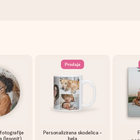
Prodaja
fotografije
Personalizirana skodelica -
F
a (lesonit)
bela