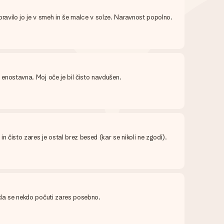
pravilo jo je v smeh in še malce v solze. Naravnost popolno.
o enostavna. Moj oče je bil čisto navdušen.
n čisto zares je ostal brez besed (kar se nikoli ne zgodi).
i, da se nekdo počuti zares posebno.