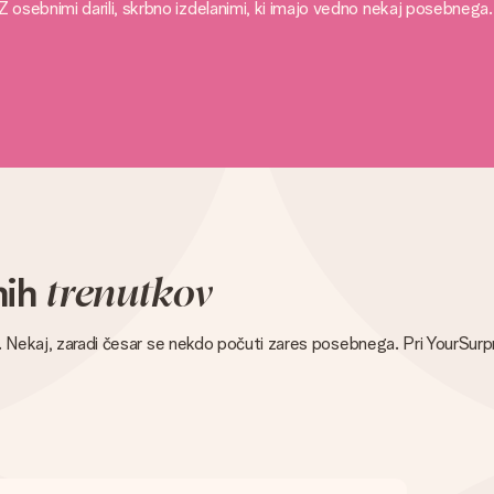
sebnimi darili, skrbno izdelanimi, ki imajo vedno nekaj posebnega. 
nih
trenutkov
bo. Nekaj, zaradi česar se nekdo počuti zares posebnega. Pri YourSu