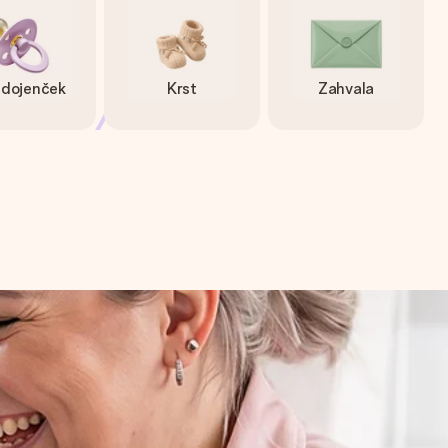
 dojenček
Krst
Zahvala