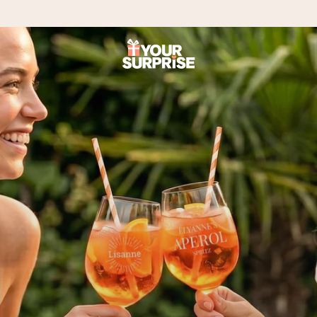
 – da ga lahko podariš natanko takrat, ko je najbolj pomembno.
ejo s 4,8.
 imenom, tvojo fotografijo ali sporočilom, ki ogreje srce. Brez zapl