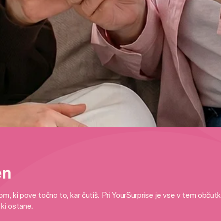
en
rilom, ki pove točno to, kar čutiš. Pri YourSurprise je vse v tem o
 ki ostane.