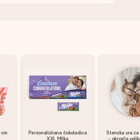
0 cm
Personalizirana čokoladica
Stenska ura za 
XXL Milka
- okrogla velik