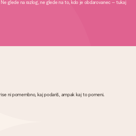
Ne glede na razlog, ne glede na to, kdo je obdarovanec – tukaj
rprise ni pomembno, kaj podariš, ampak kaj to pomeni.