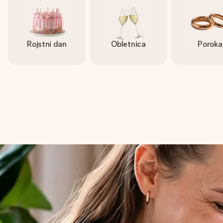
Rojstni dan
Obletnica
Poroka