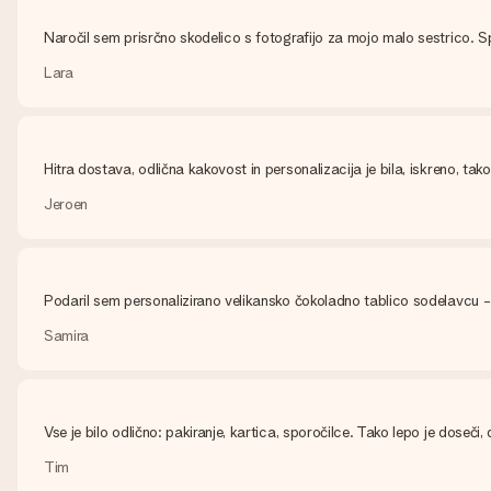
Naročil sem prisrčno skodelico s fotografijo za mojo malo sestrico. S
Lara
Hitra dostava, odlična kakovost in personalizacija je bila, iskreno, tak
Jeroen
Podaril sem personalizirano velikansko čokoladno tablico sodelavcu - i
Samira
Vse je bilo odlično: pakiranje, kartica, sporočilce. Tako lepo je doseč
Tim