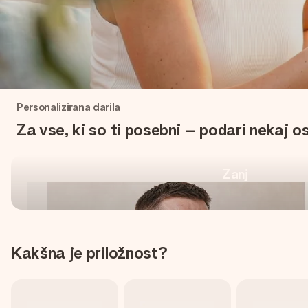
Unikatno za vsako
Personalizirana darila
priložnost
Za vse, ki so ti posebni – podari nekaj 
Zanj
Kupi osebna darila
Kakšna je priložnost?