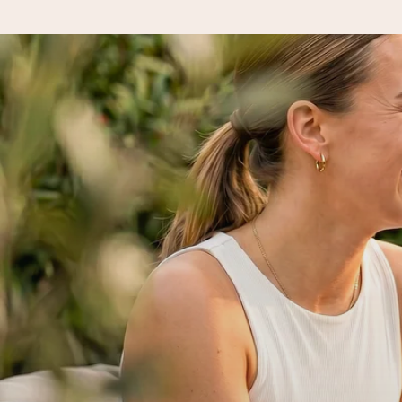
Naroči danes, odpošljemo v 1 delovnem dnevu
Darilo izdelamo z veliko skrbnostjo in ga hitro pošljemo naprej
4,8 (na podlagi +15.000 mnenj)
Naša darila navdihujejo. Stranke nas na Google Reviews ocenjuj
Brezplačna čestitka
V nekaj preprostih korakih ustvari nekaj edinstvenega – z njenim