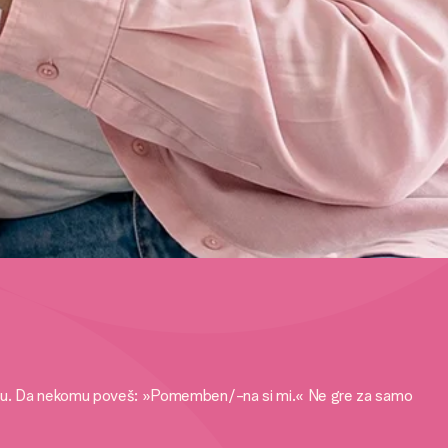
bčutku. Da nekomu poveš: »Pomemben/-na si mi.« Ne gre za samo