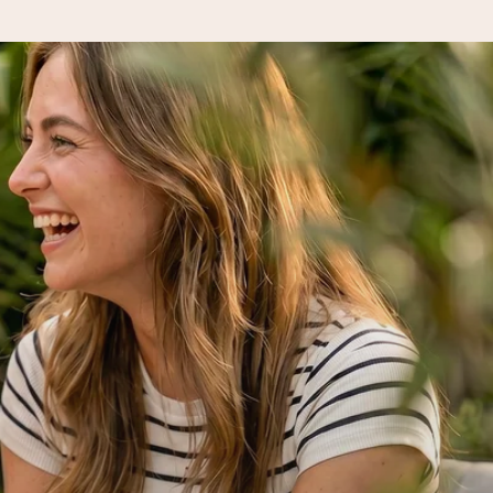
etov, le vsa ljubezen za ta trenutek.