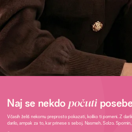
Naj se nekdo
počuti
poseb
Včasih želiš nekomu preprosto pokazati, koliko ti pomeni. Z da
darilo, ampak za to, kar prinese s seboj. Nasmeh. Solzo. Spomin,