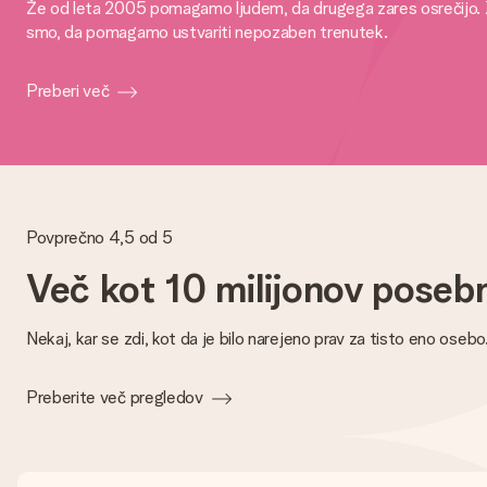
Že od leta 2005 pomagamo ljudem, da drugega zares osrečijo. Z o
smo, da pomagamo ustvariti nepozaben trenutek.
Preberi več
Povprečno 4,5 od 5
Več kot 10 milijonov poseb
Nekaj, kar se zdi, kot da je bilo narejeno prav za tisto eno ose
Preberite več pregledov