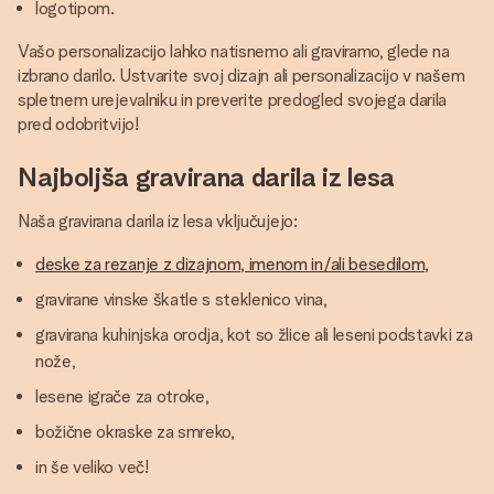
logotipom.
Vašo personalizacijo lahko natisnemo ali graviramo, glede na
izbrano darilo. Ustvarite svoj dizajn ali personalizacijo v našem
spletnem urejevalniku in preverite predogled svojega darila
pred odobritvijo!
Najboljša gravirana darila iz lesa
Naša gravirana darila iz lesa vključujejo:
deske za rezanje z dizajnom, imenom in/ali besedilom,
gravirane vinske škatle s steklenico vina,
gravirana kuhinjska orodja, kot so žlice ali leseni podstavki za
nože,
lesene igrače za otroke,
božične okraske za smreko,
in še veliko več!