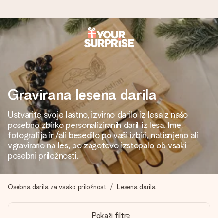
Naroči danes, odpošljemo v 1 delovnem
dnevu
Darilo izdelamo z veliko skrbnostjo in ga hitro pošljemo
naprej – da ga lahko podariš natanko takrat, ko je najbolj
Gravirana lesena darila
pomembno.
Ustvarite svoje lastno, izvirno darilo iz lesa z našo
posebno zbirko personaliziranih daril iz lesa. Ime,
fotografija in/ali besedilo po vaši izbiri, natisnjeno ali
4,8 (na podlagi +15.000 mnenj)
vgravirano na les, bo zagotovo izstopalo ob vsaki
posebni priložnosti.
Naša darila navdihujejo. Stranke nas na Google Reviews
ocenjujejo s 4,8.
Osebna darila za vsako priložnost
Lesena darila
Brezplačna čestitka
Pokaži filtre