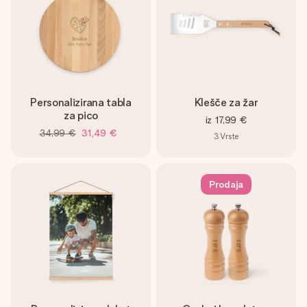
Personalizirana tabla
Klešče za žar
za pico
iz
17,99 €
34,99 €
31,49 €
3
Vrste
Prodaja