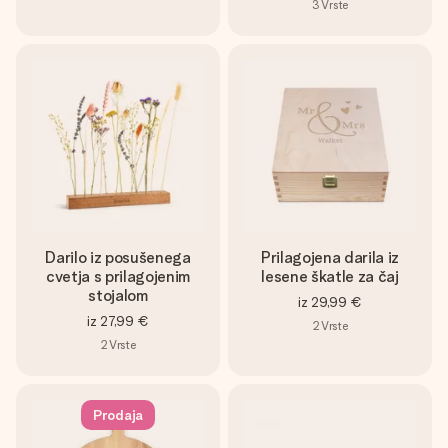
3
Vrste
Darilo iz posušenega
Prilagojena darila iz
cvetja s prilagojenim
lesene škatle za čaj
stojalom
iz
29,99 €
iz
27,99 €
2
Vrste
2
Vrste
Prodaja