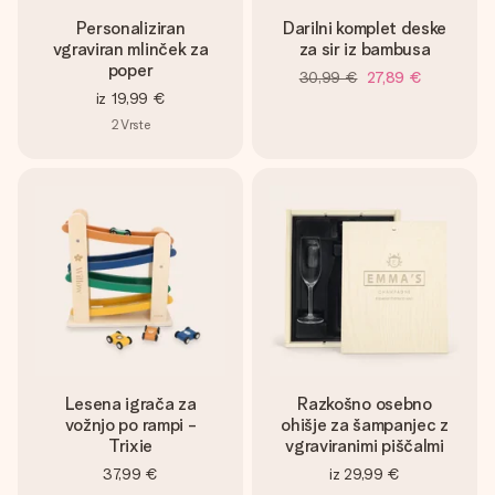
Personaliziran
Darilni komplet deske
vgraviran mlinček za
za sir iz bambusa
poper
30,99 €
27,89 €
iz
19,99 €
2
Vrste
Lesena igrača za
Razkošno osebno
vožnjo po rampi -
ohišje za šampanjec z
Trixie
vgraviranimi piščalmi
37,99 €
iz
29,99 €