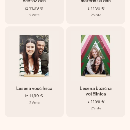
očetov dan
materinski dan
iz
11,99 €
iz
11,99 €
2
Vrste
2
Vrste
Lesena voščilnica
Lesena božična
voščilnica
iz
11,99 €
iz
11,99 €
2
Vrste
2
Vrste