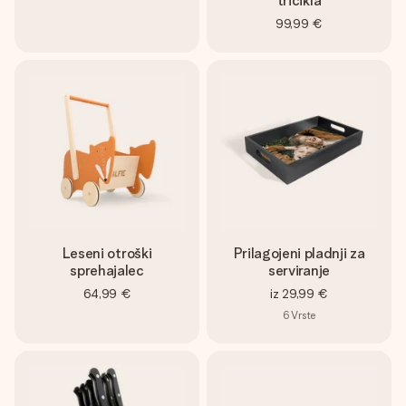
tricikla
99,99 €
Leseni otroški
Prilagojeni pladnji za
sprehajalec
serviranje
64,99 €
iz
29,99 €
6
Vrste