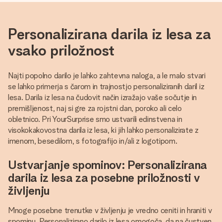
Personalizirana darila iz lesa za
vsako priložnost
Najti popolno darilo je lahko zahtevna naloga, a le malo stvari
se lahko primerja s čarom in trajnostjo personaliziranih daril iz
lesa. Darila iz lesa na čudovit način izražajo vaše sočutje in
premišljenost, naj si gre za rojstni dan, poroko ali celo
obletnico. Pri YourSurprise smo ustvarili edinstvena in
visokokakovostna darila iz lesa, ki jih lahko personalizirate z
imenom, besedilom, s fotografijo in/ali z logotipom.
Ustvarjanje spominov: Personalizirana
darila iz lesa za posebne priložnosti v
življenju
Mnoge posebne trenutke v življenju je vredno ceniti in hraniti v
spominu. Personalizirano darilo iz lesa omogoča, da na čustven