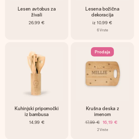
Lesen avtobus za
Lesena božična
živali
dekoracija
26,99 €
iz
10,99 €
6
Vrste
Prodaja
Kuhinjski pripomočki
Krušna deska z
iz bambusa
imenom
14,99 €
17,99 €
16,19 €
2
Vrste