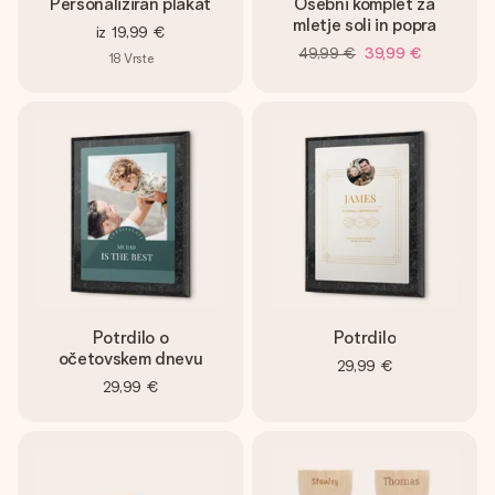
Personaliziran plakat
Osebni komplet za
mletje soli in popra
iz
19,99 €
49,99 €
39,99 €
18
Vrste
Potrdilo o
Potrdilo
očetovskem dnevu
29,99 €
29,99 €