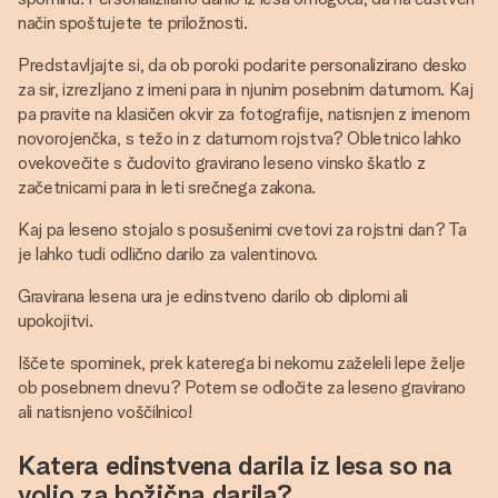
način spoštujete te priložnosti.
Predstavljajte si, da ob poroki podarite personalizirano desko
za sir, izrezljano z imeni para in njunim posebnim datumom. Kaj
pa pravite na klasičen okvir za fotografije, natisnjen z imenom
novorojenčka, s težo in z datumom rojstva? Obletnico lahko
ovekovečite s čudovito gravirano leseno vinsko škatlo z
začetnicami para in leti srečnega zakona.
Kaj pa leseno stojalo s posušenimi cvetovi za rojstni dan? Ta
je lahko tudi odlično darilo za valentinovo.
Gravirana lesena ura je edinstveno darilo ob diplomi ali
upokojitvi.
Iščete spominek, prek katerega bi nekomu zaželeli lepe želje
ob posebnem dnevu? Potem se odločite za leseno gravirano
ali natisnjeno voščilnico!
Katera edinstvena darila iz lesa so na
voljo za božična darila?