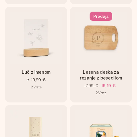
Prodaja
Luč z imenom
Lesena deska za
rezanje z besedilom
iz
19,99 €
17,99 €
16,19 €
2
Vrste
2
Vrste