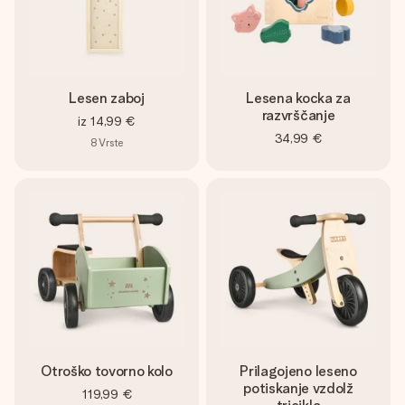
Lesen zaboj
Lesena kocka za
razvrščanje
iz
14,99 €
34,99 €
8
Vrste
Otroško tovorno kolo
Prilagojeno leseno
potiskanje vzdolž
119,99 €