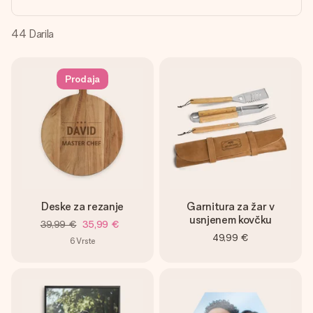
V nekaj preprostih korakih ustvari nekaj edinstvenega – z
njenim imenom, tvojo fotografijo ali sporočilom, ki ogreje
srce. Brez zapletov, le vsa ljubezen za ta trenutek.
44
Darila
Prodaja
Deske za rezanje
Garnitura za žar v
usnjenem kovčku
39,99 €
35,99 €
49,99 €
6
Vrste