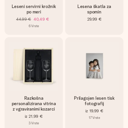
Leseni servirni krožnik
Lesena škatla za
po meri
spomin
44,99 €
40,49 €
29,99 €
6
Vrste
Razkošna
Prilagojen lesen tisk
personalizirana vitrina
fotografij
z vgraviranimi kozarci
iz
19,99 €
iz
21,99 €
17
Vrste
3
Vrste