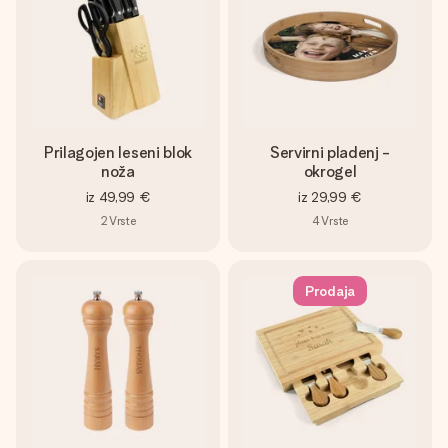
Prilagojen leseni blok
Servirni pladenj -
noža
okrogel
iz
49,99 €
iz
29,99 €
2
Vrste
4
Vrste
Prodaja