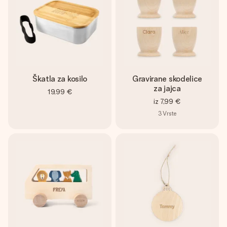
Škatla za kosilo
Gravirane skodelice
za jajca
19,99 €
iz
7,99 €
3
Vrste