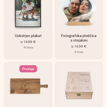
Uokvirjen plakat
Fotografska ploščica
s stojalom
iz
14,99 €
iz
14,99 €
14
Vrste
6
Vrste
Prodaja