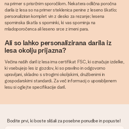
na primer s prisrčnim sporočilom. Nekatera odlična poročna
darila iz lesa so na primer steklenica penine z leseno škatlo;
personaliziran komplet vin z desko za rezanje; lesena
spominska škatla s spominki, ki vas spominja na
mladoporočenca ali leseno srce z imeni para.
Ali so lahko personalizirana darila iz
lesa okolju prijazna?
Večina naših daril iz lesa ima certifikat FSC, ki označuje izdelke,
ki vsebujejo les iz gozdov, ki so pravilno in odgovorno
upravljani, skladno s strogimi okoljskimi, družbenimi in
gospodarskimi standardi. Za več informacij o uporabljenem
lesu si oglejte specifikacije daril.
Bodite prvi, ki boste slišali za posebne ponudbe in popuste!