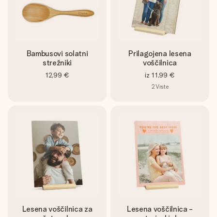
Bambusovi solatni
Prilagojena lesena
strežniki
voščilnica
12,99 €
iz
11,99 €
2
Vrste
Lesena voščilnica za
Lesena voščilnica -