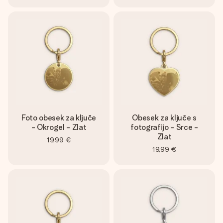
Foto obesek za ključe
Obesek za ključe s
- Okrogel - Zlat
fotografijo - Srce -
Zlat
19,99 €
19,99 €