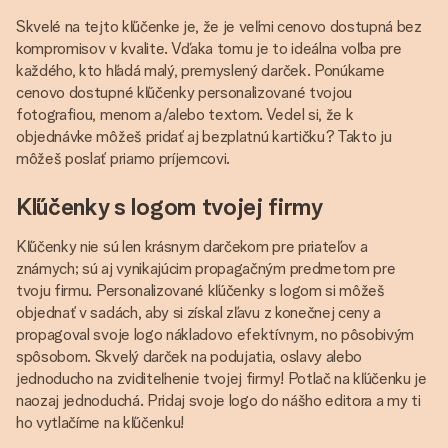
Skvelé na tejto kľúčenke je, že je veľmi cenovo dostupná bez
kompromisov v kvalite. Vďaka tomu je to ideálna voľba pre
každého, kto hľadá malý, premyslený darček. Ponúkame
cenovo dostupné kľúčenky personalizované tvojou
fotografiou, menom a/alebo textom. Vedel si, že k
objednávke môžeš pridať aj bezplatnú kartičku? Takto ju
môžeš poslať priamo príjemcovi.
Kľúčenky s logom tvojej firmy
Kľúčenky nie sú len krásnym darčekom pre priateľov a
známych; sú aj vynikajúcim propagačným predmetom pre
tvoju firmu. Personalizované kľúčenky s logom si môžeš
objednať v sadách, aby si získal zľavu z konečnej ceny a
propagoval svoje logo nákladovo efektívnym, no pôsobivým
spôsobom. Skvelý darček na podujatia, oslavy alebo
jednoducho na zviditeľnenie tvojej firmy! Potlač na kľúčenku je
naozaj jednoduchá. Pridaj svoje logo do nášho editora a my ti
ho vytlačíme na kľúčenku!