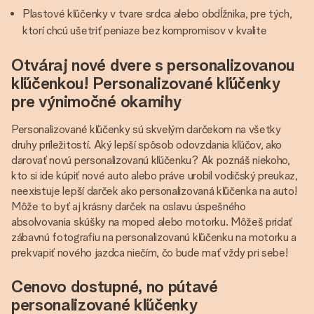
Plastové kľúčenky v tvare srdca alebo obdĺžnika, pre tých,
ktorí chcú ušetriť peniaze bez kompromisov v kvalite
Otváraj nové dvere s personalizovanou
kľúčenkou! Personalizované kľúčenky
pre výnimočné okamihy
Personalizované kľúčenky sú skvelým darčekom na všetky
druhy príležitostí. Aký lepší spôsob odovzdania kľúčov, ako
darovať novú personalizovanú kľúčenku? Ak poznáš niekoho,
kto si ide kúpiť nové auto alebo práve urobil vodičský preukaz,
neexistuje lepší darček ako personalizovaná kľúčenka na auto!
Môže to byť aj krásny darček na oslavu úspešného
absolvovania skúšky na moped alebo motorku. Môžeš pridať
zábavnú fotografiu na personalizovanú kľúčenku na motorku a
prekvapiť nového jazdca niečím, čo bude mať vždy pri sebe!
Cenovo dostupné, no pútavé
personalizované kľúčenky