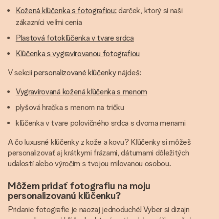
Kožená kľúčenka s fotografiou:
darček, ktorý si naši
zákazníci veľmi cenia
Plastová fotokľúčenka v tvare srdca
Kľúčenka s vygravírovanou fotografiou
V sekcii
personalizované kľúčenky
nájdeš:
Vygravírovaná kožená kľúčenka s menom
plyšová hračka s menom na tričku
kľúčenka v tvare polovičného srdca s dvoma menami
A čo luxusné kľúčenky z kože a kovu? Kľúčenky si môžeš
personalizovať aj krátkymi frázami, dátumami dôležitých
udalostí alebo výročím s tvojou milovanou osobou.
Môžem pridať fotografiu na moju
personalizovanú kľúčenku?
Pridanie fotografie je naozaj jednoduché! Vyber si dizajn