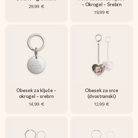
- Okrogel - Srebrn
29,99 €
19,99 €
Obesek za ključe -
Obesek za srce
okrogel - srebrn
(dvostranski)
14,99 €
12,99 €