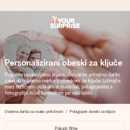
Naroči danes, odpošljemo v 1 delovnem
dnevu
Darilo izdelamo z veliko skrbnostjo in ga hitro pošljemo
naprej – da ga lahko podariš natanko takrat, ko je najbolj
pomembno.
Personalizirani obeski za ključe
Pogosto uporabljamo ključe. Ustvarite priročno darilo
zase ali ljubljeno osebo z obeskom za ključe. Izbirajte
4,8 (na podlagi +15.000 mnenj)
med različnimi oblikami in materiali, prilagojenimi s
fotografijo in/ali besedilom po vaši izbiri.
Naša darila navdihujejo. Stranke nas na Google Reviews
ocenjujejo s 4,8.
Osebna darila za vsako priložnost
Prilagojeni obeski za ključe
Brezplačna čestitka
Pokaži filtre