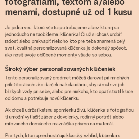
fotografiami, textom a/alebo
menami, dostupné už od 1 kusu
Je jedna vec, ktorú všetci potrebujeme a bez ktorej sa
jednoducho nezaobídeme: kľúčenka! Či už si chceš urobiť
radosť alebo prekvapiť niekoho, kto pre teba znamená celý
svet, kvalitná personalizovaná kľúčenka je dokonalý spôsob,
ako nosiť svoje obľúbené momenty všade so sebou.
Široký výber personalizovaných kľúčeniek
Tento personalizovaný predmet môžeš darovať pri mnohých
príležitostiach: ako darček na kolaudáciu, aby si mal svojich
blízkych vždy pri sebe, alebo pre niekoho, kto opäť stratil kľúče
od domu a potrebuje novú kľúčenku.
Ak chceš udržať krásnu spomienku živú, kľúčenka s fotografiou
ti umožní vytlačiť záber z dovolenky, rodinný portrét alebo
milovaného domáceho maznáčika priamo na materiál.
Pre tých, ktorí uprednostňujú klasický vzhľad, kľúčenka s