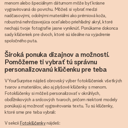
menom alebo špeciálnym dátumom môže byť krásne
vygravírovaná do povrchu. Môžeš si vybrať medzi
nadčasovými, odolnými materiálmi ako prémiová koža,
robustná nehrdzavejúca oceľ alebo priehľadný akryl, ktoré
nechajú tvoje fotografie jasne vyniknúť. Ponúkame dokonca
sady kľúčeniek pre dvoch, ktoré sú ideálne na vyjadrenie
spoločného puta.
Široká ponuka dizajnov a možností.
Pomôžeme ti vybrať tú správnu
personalizovanú kľúčenku pre teba
V YourSurprise nájdeš obrovský výber fotokľúčeniek všetkých
tvarov a materiálov, ako aj plyšové kľúčenky s menom.
Fotokľúčenky si môžeš personalizovať v okrúhlych,
obdĺžnikových a srdcových tvaroch, pričom niektoré modely
ponúkajú aj možnosť vygravírovania textu. Tu sú kľúčenky,
ktoré sme pre teba vybrali:
V sekcii
Fotokľúčenky
nájdeš: