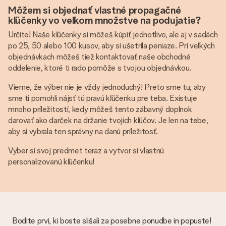
Môžem si objednať vlastné propagačné
kľúčenky vo veľkom množstve na podujatie?
Určite! Naše kľúčenky si môžeš kúpiť jednotlivo, ale aj v sadách
po 25, 50 alebo 100 kusov, aby si ušetrila peniaze. Pri veľkých
objednávkach môžeš tiež kontaktovať naše obchodné
oddelenie, ktoré ti rado pomôže s tvojou objednávkou.
Vieme, že výber nie je vždy jednoduchý! Preto sme tu, aby
sme ti pomohli nájsť tú pravú kľúčenku pre teba. Existuje
mnoho príležitostí, kedy môžeš tento zábavný doplnok
darovať ako darček na držanie tvojich kľúčov. Je len na tebe,
aby si vybrala ten správny na danú príležitosť.
Vyber si svoj predmet teraz a vytvor si vlastnú
personalizovanú kľúčenku!
Bodite prvi, ki boste slišali za posebne ponudbe in popuste!