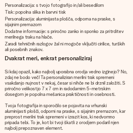
Personalizacija: s tvojo fotografijo in/ali besedilom
Tisk: popolna slika in barvni tisk
Personalizacija: aluminijasta plošča, odporna na praske, s
sijajnim premazom
Dodatne informacije: s priročno zanko in sponko za pritrditev
merilnega traku na hlače.
Zaradi tehničnih razlogov žal ni mogoče vključiti cirilice, turških
ali posebnih znakov.
Dvakrat meri, enkrat personaliziraj
Si kdaj opazil, kako najbolj uporabna orodja vedno izginejo? No,
zdaj ne bodo več! Ta personaliziran merilni trak spremeni
vsakdanjo nujnost v nekaj, česar si nihče ne bi drznil založiti. S
priročno velikostjo 7 x 7 cm in radodarnim 5-metrskim
dosegom je popolna mešanica praktičnosti in osebnosti.
Tvoja fotografija in sporočilo se pojavita na vrhunski
aluminijasti plošči, odporni na praske, s sijajnim premazom, kar
preprost merilni trak spremeni v izrazit kos, ki nedvomno
pripada tebi. To je, kot bi tvoji škatli z orodjem podaril njen
najbolj prepoznaven element.