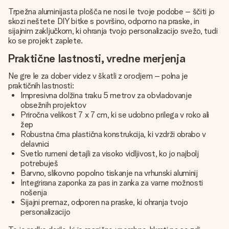
Trpežna aluminijasta plošča ne nosi le tvoje podobe – ščiti jo
skozi neštete DIY bitke s površino, odporno na praske, in
sijajnim zaključkom, ki ohranja tvojo personalizacijo svežo, tudi
ko se projekt zaplete.
Praktične lastnosti, vredne merjenja
Ne gre le za dober videz v škatli z orodjem – polna je
praktičnih lastnosti:
Impresivna dolžina traku 5 metrov za obvladovanje
obsežnih projektov
Priročna velikost 7 x 7 cm, ki se udobno prilega v roko ali
žep
Robustna črna plastična konstrukcija, ki vzdrži obrabo v
delavnici
Svetlo rumeni detajli za visoko vidljivost, ko jo najbolj
potrebuješ
Barvno, slikovno popolno tiskanje na vrhunski aluminij
Integrirana zaponka za pas in zanka za varne možnosti
nošenja
Sijajni premaz, odporen na praske, ki ohranja tvojo
personalizacijo