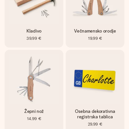
Kladivo
Večnamensko orodje
39,99 €
19,99 €
Žepni nož
Osebna dekorativna
registrska tablica
14,99 €
29,99 €