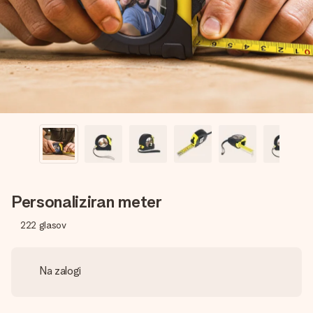
V nekaj preprostih korakih ustvari nekaj edinstvenega – z
njenim imenom, tvojo fotografijo ali sporočilom, ki ogreje
srce. Brez zapletov, le vsa ljubezen za ta trenutek.
Personaliziran meter
222
glasov
Na zalogi