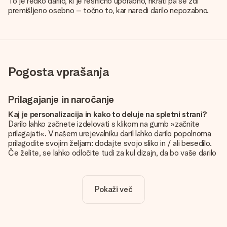
To je redko darilo, ki je resnično uporabno, hkrati pa se zdi
premišljeno osebno – točno to, kar naredi darilo nepozabno.
Pogosta vprašanja
Prilagajanje in naročanje
Kaj je personalizacija in kako to deluje na spletni strani?
Darilo lahko začnete izdelovati s klikom na gumb »začnite
prilagajati«. V našem urejevalniku daril lahko darilo popolnoma
prilagodite svojim željam: dodajte svojo sliko in / ali besedilo.
Če želite, se lahko odločite tudi za kul dizajn, da bo vaše darilo
resnično unikatno.
Je personalizacija vključena v ceno?
Pokaži več
Cena, prikazana na spletnem mestu, vključuje personalizacijo
vašega darila. Lepo in jasno!
Kako naj vem, ali ima moja slika pravo kakovost?