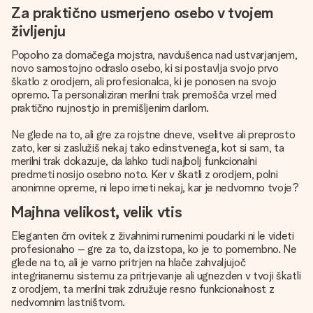
Za praktično usmerjeno osebo v tvojem
življenju
Popolno za domačega mojstra, navdušenca nad ustvarjanjem,
novo samostojno odraslo osebo, ki si postavlja svojo prvo
škatlo z orodjem, ali profesionalca, ki je ponosen na svojo
opremo. Ta personaliziran merilni trak premošča vrzel med
praktično nujnostjo in premišljenim darilom.
Ne glede na to, ali gre za rojstne dneve, vselitve ali preprosto
zato, ker si zaslužiš nekaj tako edinstvenega, kot si sam, ta
merilni trak dokazuje, da lahko tudi najbolj funkcionalni
predmeti nosijo osebno noto. Ker v škatli z orodjem, polni
anonimne opreme, ni lepo imeti nekaj, kar je nedvomno tvoje?
Majhna velikost, velik vtis
Eleganten črn ovitek z živahnimi rumenimi poudarki ni le videti
profesionalno – gre za to, da izstopa, ko je to pomembno. Ne
glede na to, ali je varno pritrjen na hlače zahvaljujoč
integriranemu sistemu za pritrjevanje ali ugnezden v tvoji škatli
z orodjem, ta merilni trak združuje resno funkcionalnost z
nedvomnim lastništvom.