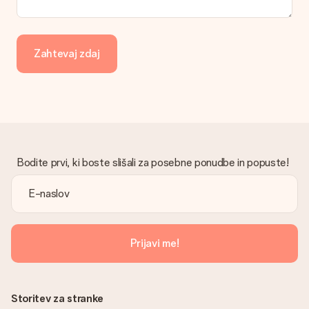
Ali je račun poslan skupaj z naročilom?
Z vašim naročilom ni poslan račun. Račun boste vedno prejeli v
potrditvenem e-poštnem sporočilu in ga lahko vedno najdete
Zahtevaj zdaj
v svojem računu MySurprise. To pomeni, da lahko darilo
dostavite neposredno prejemniku, zaradi česar bo resnično
presenečenje!
Bodite prvi, ki boste slišali za posebne ponudbe in popuste!
Prijavi me!
Storitev za stranke