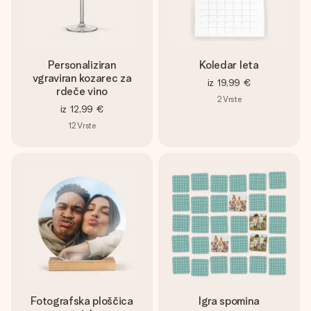
Personaliziran
Koledar leta
vgraviran kozarec za
iz
19,99 €
rdeče vino
2
Vrste
iz
12,99 €
12
Vrste
Fotografska ploščica
Igra spomina