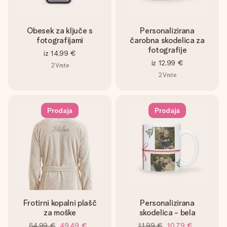
Obesek za ključe s
Personalizirana
fotografijami
čarobna skodelica za
fotografije
iz
14,99 €
iz
12,99 €
2
Vrste
2
Vrste
Prodaja
Prodaja
Frotirni kopalni plašč
Personalizirana
za moške
skodelica - bela
54,99 €
49,49 €
11,99 €
10,79 €