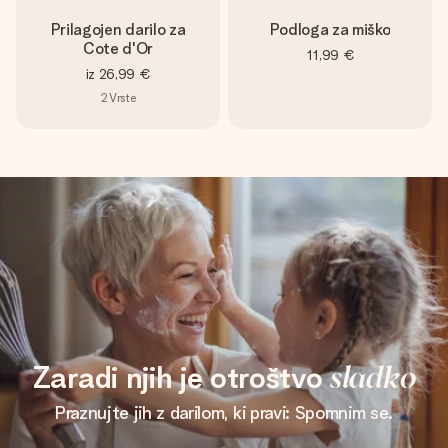
Prilagojen darilo za
Podloga za miško
Cote d'Or
11,99 €
iz
26,99 €
2
Vrste
Zaradi njih je otroštvo
sladko
Praznujte jih z darilom, ki pravi: Spomnim se.