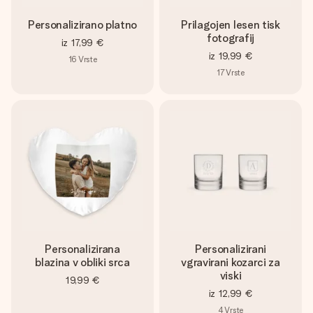
Personalizirano platno
Prilagojen lesen tisk
fotografij
iz
17,99 €
iz
19,99 €
16
Vrste
17
Vrste
Personalizirana
Personalizirani
blazina v obliki srca
vgravirani kozarci za
viski
19,99 €
iz
12,99 €
4
Vrste