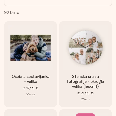
V nekaj preprostih korakih ustvari nekaj edinstvenega – z
njenim imenom, tvojo fotografijo ali sporočilom, ki ogreje
srce. Brez zapletov, le vsa ljubezen za ta trenutek.
92
Darila
Osebna sestavljanka
Stenska ura za
- velika
fotografije - okrogla
velika (lesonit)
iz
17,99 €
iz
21,99 €
5
Vrste
2
Vrste