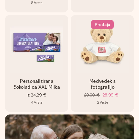
8
Vrste
Prodaja
Personalizirana
Medvedek s
čokoladica XXL Milka
fotografijo
iz
24,29 €
29,99 €
26,99 €
4
Vrste
2
Vrste