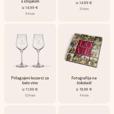
s stojalom
iz
14,99 €
iz
14,99 €
2
Vrste
6
Vrste
Prilagojeni kozarci za
Fotografija na
belo vino
čokoladi
iz
11,99 €
iz
19,99 €
12
Vrste
4
Vrste