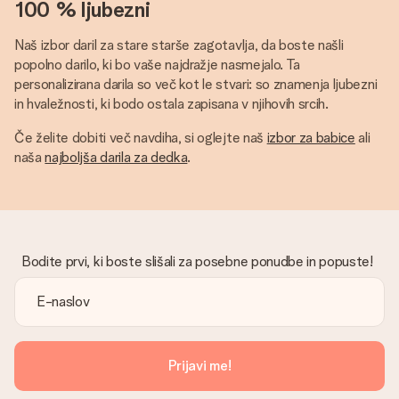
100 % ljubezni
Naš izbor daril za stare starše zagotavlja, da boste našli
popolno darilo, ki bo vaše najdražje nasmejalo. Ta
personalizirana darila so več kot le stvari: so znamenja ljubezni
in hvaležnosti, ki bodo ostala zapisana v njihovih srcih.
Če želite dobiti več navdiha, si oglejte naš
izbor za babice
ali
naša
najboljša darila za dedka
.
Bodite prvi, ki boste slišali za posebne ponudbe in popuste!
Prijavi me!