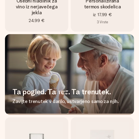
Osebni hladilnik za
Personalizirana
vino iz nerjavečega
termos skodelica
jekla
iz
17,99 €
24,99 €
3
Vrste
Ta pogled. Ta
vez
. Ta trenutek.
Zavijte trenutek v darilo, ustvarjeno samo za njih.