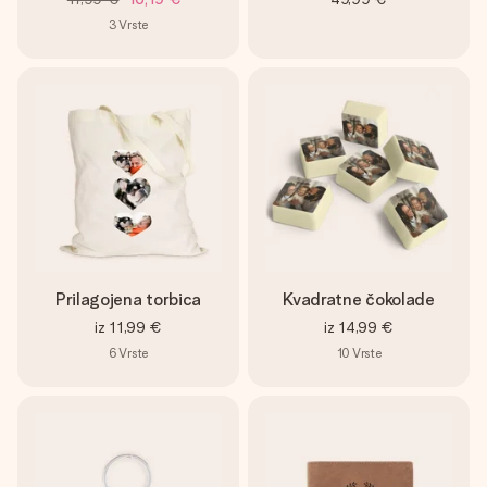
3
Vrste
Prilagojena torbica
Kvadratne čokolade
iz
11,99 €
iz
14,99 €
6
Vrste
10
Vrste