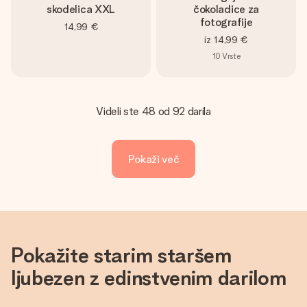
skodelica XXL
čokoladice za
fotografije
14,99 €
iz
14,99 €
10
Vrste
Videli ste 48 od 92 darila
Pokaži več
Pokažite starim staršem
ljubezen z edinstvenim darilom