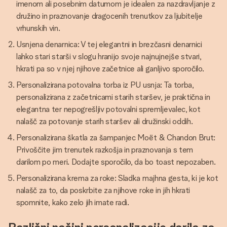
imenom ali posebnim datumom je idealen za nazdravljanje z
družino in praznovanje dragocenih trenutkov za ljubitelje
vrhunskih vin.
Usnjena denarnica: V tej elegantni in brezčasni denarnici
lahko stari starši v slogu hranijo svoje najnujnejše stvari,
hkrati pa so v njej njihove začetnice ali ganljivo sporočilo.
Personalizirana potovalna torba iz PU usnja: Ta torba,
personalizirana z začetnicami starih staršev, je praktična in
elegantna ter nepogrešljiv potovalni spremljevalec, kot
nalašč za potovanje starih staršev ali družinski oddih.
Personalizirana škatla za šampanjec Moët & Chandon Brut:
Privoščite jim trenutek razkošja in praznovanja s tem
darilom po meri. Dodajte sporočilo, da bo toast nepozaben.
Personalizirana krema za roke: Sladka majhna gesta, ki je kot
nalašč za to, da poskrbite za njihove roke in jih hkrati
spomnite, kako zelo jih imate radi.