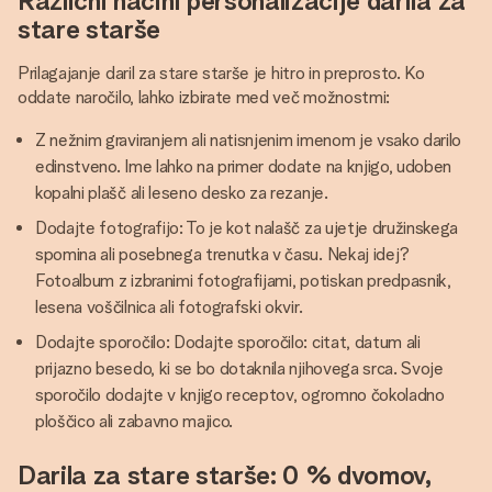
Različni načini personalizacije darila za
stare starše
Prilagajanje daril za stare starše je hitro in preprosto. Ko
oddate naročilo, lahko izbirate med več možnostmi:
Z nežnim graviranjem ali natisnjenim imenom je vsako darilo
edinstveno. Ime lahko na primer dodate na knjigo, udoben
kopalni plašč ali leseno desko za rezanje.
Dodajte fotografijo: To je kot nalašč za ujetje družinskega
spomina ali posebnega trenutka v času. Nekaj idej?
Fotoalbum z izbranimi fotografijami, potiskan predpasnik,
lesena voščilnica ali fotografski okvir.
Dodajte sporočilo: Dodajte sporočilo: citat, datum ali
prijazno besedo, ki se bo dotaknila njihovega srca. Svoje
sporočilo dodajte v knjigo receptov, ogromno čokoladno
ploščico ali zabavno majico.
Darila za stare starše: 0 % dvomov,