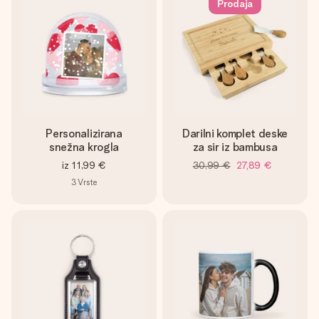
Prodaja
Personalizirana
Darilni komplet deske
snežna krogla
za sir iz bambusa
iz
11,99 €
30,99 €
27,89 €
3
Vrste