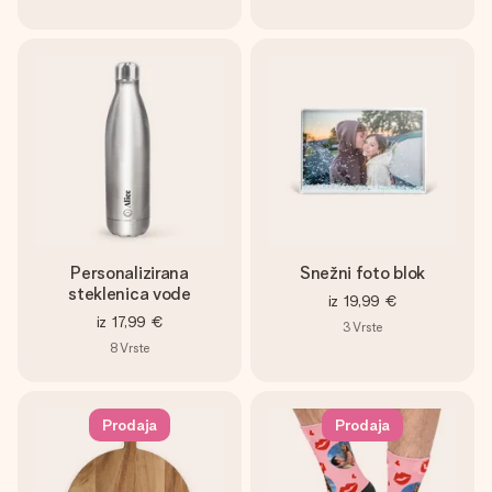
Personalizirana
Snežni foto blok
steklenica vode
iz
19,99 €
iz
17,99 €
3
Vrste
8
Vrste
Prodaja
Prodaja