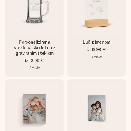
Personalizirana
Luč z imenom
steklena skodelica z
iz
19,99 €
graviranim steklom
2
Vrste
iz
13,99 €
4
Vrste