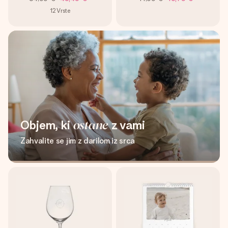
12
Vrste
Objem, ki
ostane
z vami
Zahvalite se jim z darilom iz srca