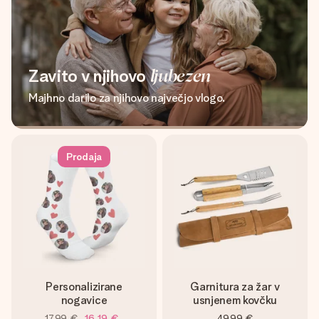
Zavito v njihovo
ljubezen
Majhno darilo za njihovo največjo vlogo.
Prodaja
Personalizirane
Garnitura za žar v
nogavice
usnjenem kovčku
17,99 €
16,19 €
49,99 €