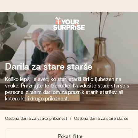
Naroči danes, odpošljemo v 1 delovnem
dnevu
Darilo izdelamo z veliko skrbnostjo in ga hitro pošljemo
naprej – da ga lahko podariš natanko takrat, ko je najbolj
pomembno.
Darila za stare starše
Koliko lepši je svet, ko stari starši širijo ljubezen na
vnuke. Praznujte te trenutke! Navdušite stare starše s
4,8 (na podlagi +15.000 mnenj)
personaliziranim darilom za praznik starih staršev ali
katero koli drugo priložnost.
Naša darila navdihujejo. Stranke nas na Google Reviews
ocenjujejo s 4,8.
Osebna darila za vsako priložnost
Osebna darila za stare starše
Brezplačna čestitka
Pokaži filtre