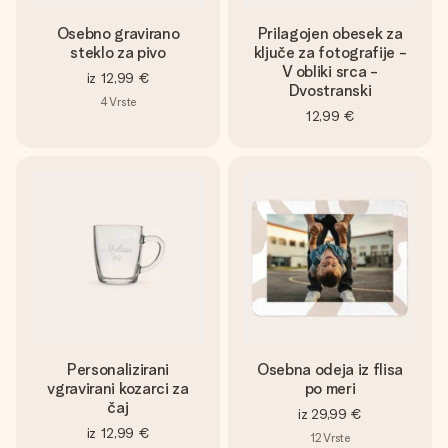
Osebno gravirano
Prilagojen obesek za
steklo za pivo
ključe za fotografije -
V obliki srca -
iz
12,99 €
Dvostranski
4
Vrste
12,99 €
Personalizirani
Osebna odeja iz flisa
vgravirani kozarci za
po meri
čaj
iz
29,99 €
iz
12,99 €
12
Vrste