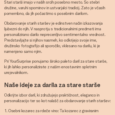
Stari starši imajo v naših srcih posebno mesto. So stebri
družine, varuhi spominov in ustvarjalci tradicij. Zato je včasih
pomembno, da jih počastimo s posebnim darilom.
Obdarovanje starih staršev je edinstven način izkazovanja
ljubezni do njih. V nasprotju s tradicionalnimi predmeti ima
personalizirano darilo neprecenljivo sentimentalno vrednost.
Predstavljajte si njihov nasmeh, ko odkrijejo svoje ime,
družinsko fotografijo ali sporočilo, vklesano na darilu, ki je
namenjeno samo njim.
Pri YourSurprise ponujamo široko paleto daril za stare starše,
ki jih lahko personalizirate z našim enostavnim spletnim
urejevalnikom.
Naše ideje za darila za stare starše
Odkrijte izbor daril, ki združujejo praktičnost, eleganco in
personalizacijo ter so kot nalašč za obdarovanje starih staršev:
Osebni kozarec za rdeče vino: Ta kozarec z graviranim