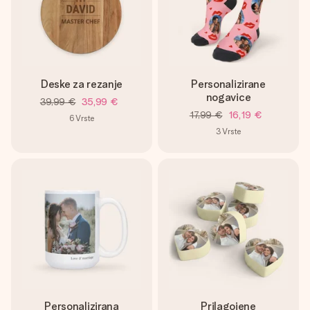
Deske za rezanje
Personalizirane
nogavice
39,99 €
35,99 €
17,99 €
16,19 €
6
Vrste
3
Vrste
Personalizirana
Prilagojene