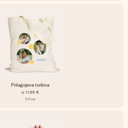
Prilagojena torbica
iz
11,99 €
6
Vrste