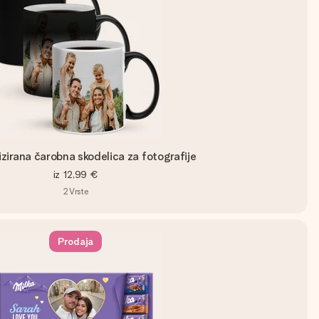
izirana čarobna skodelica za fotografije
iz
12,99 €
2
Vrste
Prodaja