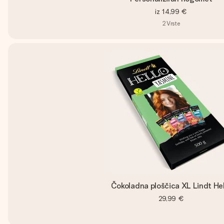
iz
14,99 €
2
Vrste
Čokoladna ploščica XL Lindt Hel
29,99 €