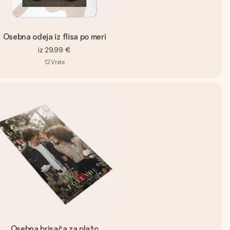
Osebna odeja iz flisa po meri
iz
29,99 €
12
Vrste
Osebna brisača za plažo