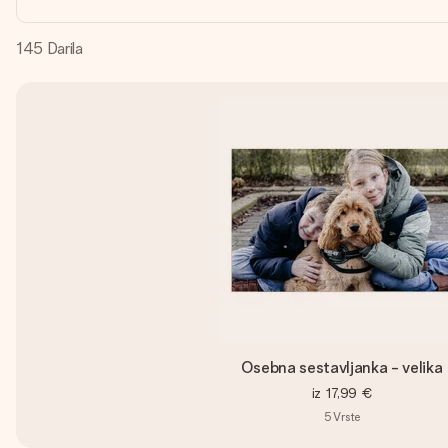
145
Darila
Osebna sestavljanka - velika
iz
17,99 €
5
Vrste