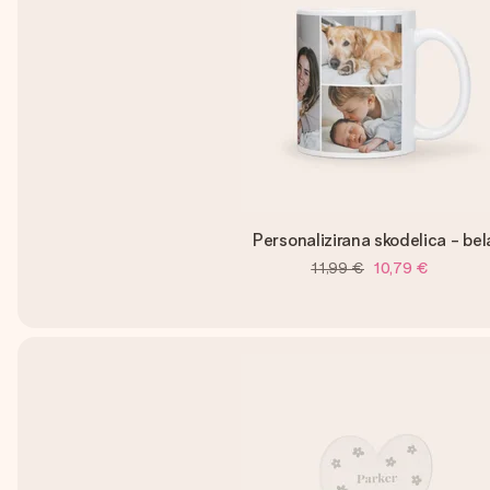
Personalizirana skodelica - bel
11,99 €
10,79 €