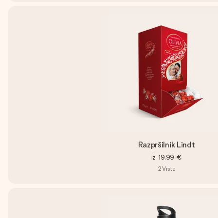
Razpršilnik Lindt
iz
19,99 €
2
Vrste