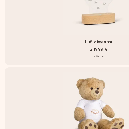
Luč z imenom
iz
19,99 €
2
Vrste