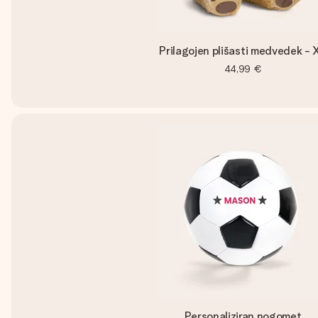
Prilagojen plišasti medvedek - 
44,99 €
Personaliziran nogomet