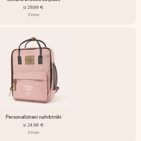
iz
29,99 €
2
Vrste
Personalizirani nahrbtniki
iz
24,99 €
3
Vrste