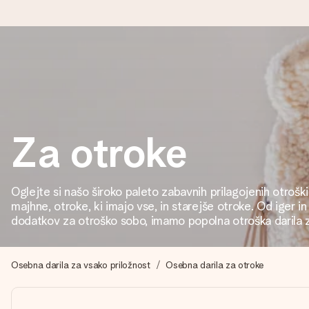
Naroči danes, odpošljemo v 1 delovnem dnevu
Darilo izdelamo z veliko skrbnostjo in ga hitro pošljemo naprej
Za otroke
4,8 (na podlagi +15.000 mnenj)
Naša darila navdihujejo. Stranke nas na Google Reviews ocenjuj
Oglejte si našo široko paleto zabavnih prilagojenih otroških
majhne, otroke, ki imajo vse, in starejše otroke. Od iger in 
dodatkov za otroško sobo, imamo popolna otroška darila z
Brezplačna čestitka
V nekaj preprostih korakih ustvari nekaj edinstvenega – z njenim
Osebna darila za vsako priložnost
Osebna darila za otroke