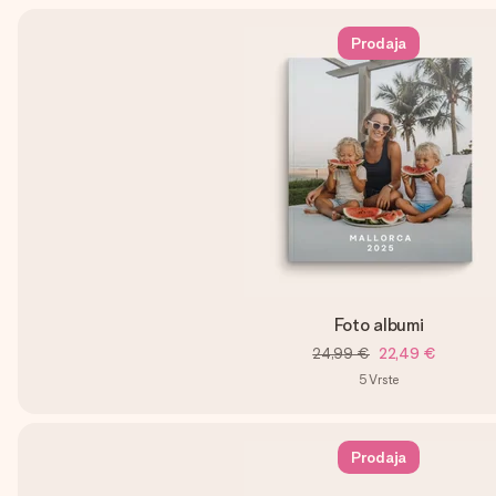
Prodaja
Foto albumi
24,99 €
22,49 €
5
Vrste
Prodaja