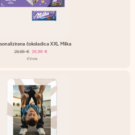
sonalizirana čokoladica XXL Milka
29,99 €
26,99 €
4
Vrste