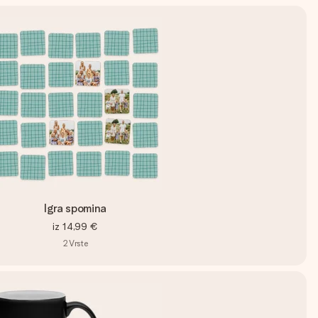
Igra spomina
iz
14,99 €
2
Vrste