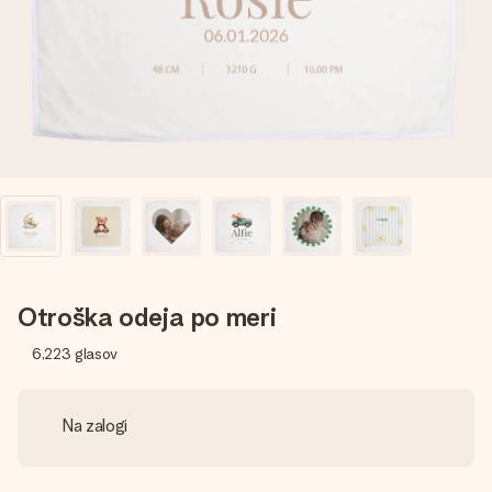
V nekaj preprostih korakih ustvari nekaj edinstvenega – z
njenim imenom, tvojo fotografijo ali sporočilom, ki ogreje
srce. Brez zapletov, le vsa ljubezen za ta trenutek.
Otroška odeja po meri
6,223
glasov
Na zalogi