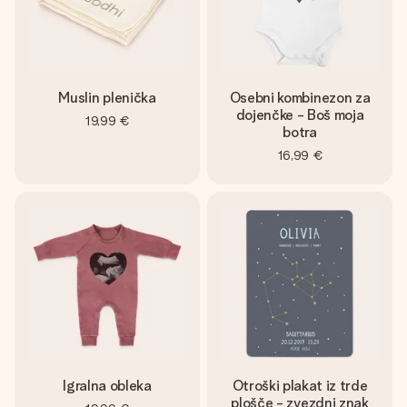
Muslin plenička
Osebni kombinezon za
dojenčke - Boš moja
19,99 €
botra
16,99 €
Igralna obleka
Otroški plakat iz trde
plošče - zvezdni znak