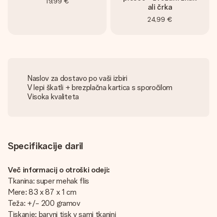
19,99 €
ali črka
24,99 €
Naslov za dostavo po vaši izbiri
V lepi škatli + brezplačna kartica s sporočilom
Visoka kvaliteta
Specifikacije daril
Več informacij o otroški odeji:
Tkanina: super mehak flis
Mere: 83 x 87 x 1 cm
Teža: +/- 200 gramov
Tiskanje: barvni tisk v sami tkanini