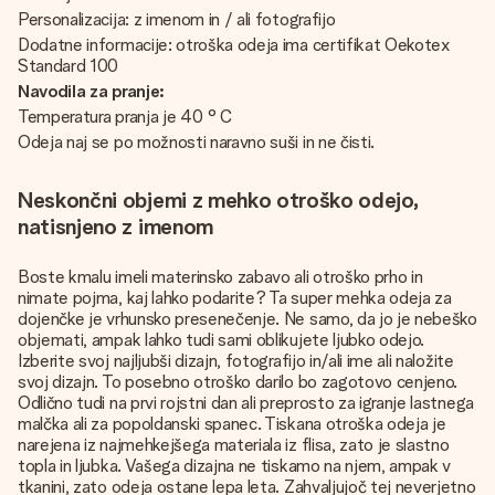
Personalizacija: z imenom in / ali fotografijo
Dodatne informacije: otroška odeja ima certifikat Oekotex
Standard 100
Navodila za pranje:
Temperatura pranja je 40 ° C
Odeja naj se po možnosti naravno suši in ne čisti.
Neskončni objemi z mehko otroško odejo,
natisnjeno z imenom
Boste kmalu imeli materinsko zabavo ali otroško prho in
nimate pojma, kaj lahko podarite? Ta super mehka odeja za
dojenčke je vrhunsko presenečenje. Ne samo, da jo je nebeško
objemati, ampak lahko tudi sami oblikujete ljubko odejo.
Izberite svoj najljubši dizajn, fotografijo in/ali ime ali naložite
svoj dizajn. To posebno otroško darilo bo zagotovo cenjeno.
Odlično tudi na prvi rojstni dan ali preprosto za igranje lastnega
malčka ali za popoldanski spanec. Tiskana otroška odeja je
narejena iz najmehkejšega materiala iz flisa, zato je slastno
topla in ljubka. Vašega dizajna ne tiskamo na njem, ampak v
tkanini, zato odeja ostane lepa leta. Zahvaljujoč tej neverjetno