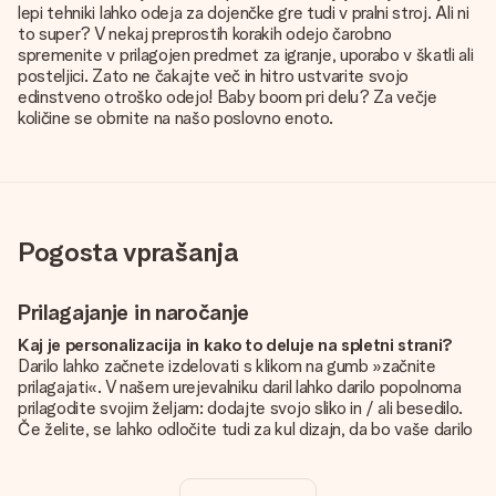
lepi tehniki lahko odeja za dojenčke gre tudi v pralni stroj. Ali ni
to super? V nekaj preprostih korakih odejo čarobno
spremenite v prilagojen predmet za igranje, uporabo v škatli ali
posteljici. Zato ne čakajte več in hitro ustvarite svojo
edinstveno otroško odejo! Baby boom pri delu? Za večje
količine se obrnite na našo poslovno enoto.
Pogosta vprašanja
Prilagajanje in naročanje
Kaj je personalizacija in kako to deluje na spletni strani?
Darilo lahko začnete izdelovati s klikom na gumb »začnite
prilagajati«. V našem urejevalniku daril lahko darilo popolnoma
prilagodite svojim željam: dodajte svojo sliko in / ali besedilo.
Če želite, se lahko odločite tudi za kul dizajn, da bo vaše darilo
resnično unikatno.
Je personalizacija vključena v ceno?