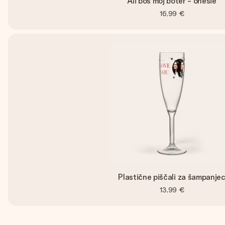
Ali boš moj boter - onesie
16,99 €
Plastične piščali za šampanje
13,99 €