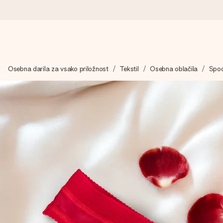
Naroči danes, odpošljemo v 1 delovnem dnevu
Osebna darila za vsako priložnost
Tekstil
Osebna oblačila
Spod
Darilo izdelamo z veliko skrbnostjo in ga hitro pošljemo naprej
4,8 (na podlagi +15.000 mnenj)
Naša darila navdihujejo. Stranke nas na Google Reviews ocenjuj
Brezplačna čestitka
V nekaj preprostih korakih ustvari nekaj edinstvenega – z njenim