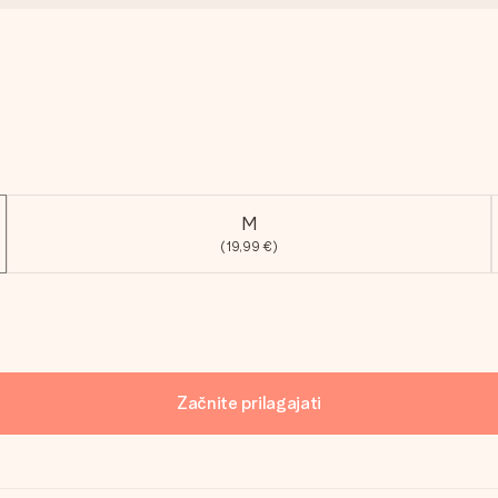
M
(19,99 €)
Začnite prilagajati