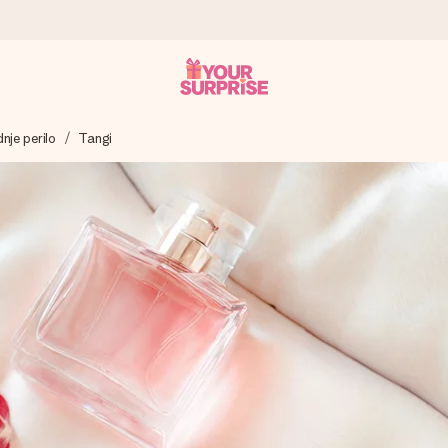
nje perilo
Tangi
 – da ga lahko podariš natanko takrat, ko je najbolj pomembno.
ejo s 4,8.
 imenom, tvojo fotografijo ali sporočilom, ki ogreje srce. Brez zapl