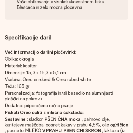
Vaše oblikovanje v visokokakovostnem tisku
Bleščeča in zelo močna pločevina
Specifikacije daril
Več informacij o darilni pločevinki:
Oblika: okrogla
Material: kositer
Dimenzije: 15,3 x 15,3 x 5,1 cm
Vsebina: Oreo enrobed & Oreo robed white
Teža: 165 gr
Personalizacija: fotografija in/ali besedilo na aluminijasti
ploščici na pokrovu
Dodatno: priporočeno ročno pranje
Piškoti Oreo obliti z mlečno čokolado:
Sestavine
: sladkor,
PŠENIČNA moka
, palmovo olje,
karitejeva maščoba, posnet kakav v prahu 4,5%, olje
ogrščice
, posneto MLEKO
V PRAHU, PŠENIČNI ŠKROB
, laktoza (iz