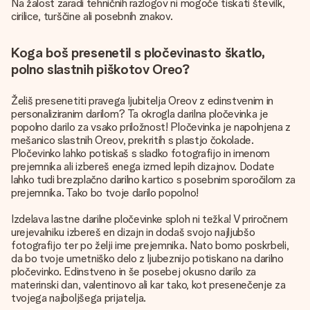
Na žalost zaradi tehničnih razlogov ni mogoče tiskati številk,
cirilice, turščine ali posebnih znakov.
Koga boš presenetil s pločevinasto škatlo,
polno slastnih piškotov Oreo?
Želiš presenetiti pravega ljubitelja Oreov z edinstvenim in
personaliziranim darilom? Ta okrogla darilna pločevinka je
popolno darilo za vsako priložnost! Pločevinka je napolnjena z
mešanico slastnih Oreov, prekritih s plastjo čokolade.
Pločevinko lahko potiskaš s sladko fotografijo in imenom
prejemnika ali izbereš enega izmed lepih dizajnov. Dodate
lahko tudi brezplačno darilno kartico s posebnim sporočilom za
prejemnika. Tako bo tvoje darilo popolno!
Izdelava lastne darilne pločevinke sploh ni težka! V priročnem
urejevalniku izbereš en dizajn in dodaš svojo najljubšo
fotografijo ter po želji ime prejemnika. Nato bomo poskrbeli,
da bo tvoje umetniško delo z ljubeznijo potiskano na darilno
pločevinko. Edinstveno in še posebej okusno darilo za
materinski dan, valentinovo ali kar tako, kot presenečenje za
tvojega najboljšega prijatelja.