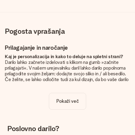
Pogosta vprašanja
Prilagajanje in naročanje
Kaj je personalizacija in kako to deluje na spletni strani?
Darilo lahko začnete izdelovati s klikom na gumb »začnite
prilagajati«. V našem urejevalniku daril lahko darilo popolnoma
prilagodite svojim željam: dodajte svojo sliko in / ali besedilo.
Če želite, se lahko odločite tudi za kul dizajn, da bo vaše darilo
resnično unikatno.
Je personalizacija vključena v ceno?
Pokaži več
Cena, prikazana na spletnem mestu, vključuje personalizacijo
vašega darila. Lepo in jasno!
Kako naj vem, ali ima moja slika pravo kakovost?
Želimo poskrbeti, da boste z darilom popolnoma zadovoljni.
Poslovno darilo?
Zato je pomembno, da uporabljamo visokokakovostne