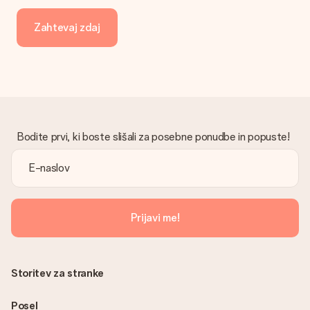
Z vašim naročilom ni poslan račun. Račun boste vedno prejeli v
potrditvenem e-poštnem sporočilu in ga lahko vedno najdete
Zahtevaj zdaj
v svojem računu MySurprise. To pomeni, da lahko darilo
dostavite neposredno prejemniku, zaradi česar bo resnično
presenečenje!
Bodite prvi, ki boste slišali za posebne ponudbe in popuste!
Prijavi me!
Storitev za stranke
Posel