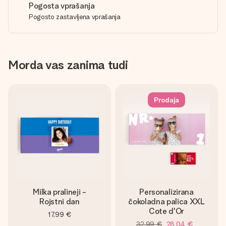
Pogosta vprašanja
Pogosto zastavljena vprašanja
Morda vas zanima tudi
Prodaja
Milka pralineji -
Personalizirana
Rojstni dan
čokoladna palica XXL
Cote d'Or
17,99 €
32,99 €
28,04 €