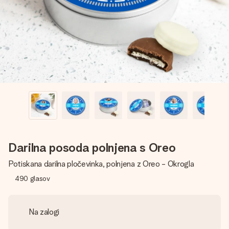
V nekaj preprostih korakih ustvari nekaj edinstvenega – z
njenim imenom, tvojo fotografijo ali sporočilom, ki ogreje
srce. Brez zapletov, le vsa ljubezen za ta trenutek.
Darilna posoda polnjena s Oreo
Potiskana darilna pločevinka, polnjena z Oreo - Okrogla
490
glasov
Na zalogi