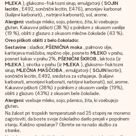
MLEKA
), glukozno-fruktozni sirup, emulgatorji (
SOJIN
lecitin
, E492, sončnični lecitin, E476), amonijev karbonat
(kalijevi karbonati). , natrijevi karbonati), sol, arome.
Alergeni:
vsebuje mleko, sojo, pšenico, žita, ki vsebujejo
gluten. Kakavovi piškoti (38 %) s polnilom z okusom vanilije
(19 %), obliti z glazuro z okusom mlečne čokolade (43 %).
Oreo piškoti obliti z belo čokolado:
Sestavine
: sladkor,
PŠENIČNA moka
, palmovo olje,
karitejeva maščoba, repično olje, posneto
MLEKO
v prahu,
posnet kakav v prahu 2%,
PŠENIČNI ŠKROB
, laktoza (iz
MLEKA
), sirotka v prahu (iz
MLEKA
), glukozno-fruktozni
sirup,
MLEČNA MAŠČOBA
, emulgatorji (
SOJIN
lecitin),
sončnični lecitin, E492, sredstva za vzhajanje. (kalijevi
karbonati, amonijevi karbonati, natrijevi karbonati), sol, arome.
Kakavovi piškoti (38%) z polnilom z okusom vanilje (19%),
obliti z glazuro (43%) z okusom bele čokolade.
Alergeni:
vsebuje mleko, sojo, pšenico, žita, ki vsebujejo
gluten.
Na žalost pri tropskih temperaturah nad 25 stopinj ne moremo
zagotoviti, da boste svoje čokoladno darilo prejeli v popolnem
stanju. Kakšno vprašanje? Obrnite se na našo službo za
stranke.