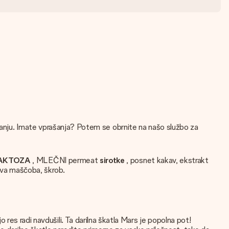
tanju. Imate vprašanja? Potem se obrnite na našo službo za
AKTOZA
, MLEČNI permeat
sirotke
, posnet kakav, ekstrakt
va maščoba, škrob.
 jo res radi navdušili. Ta darilna škatla Mars je popolna pot!