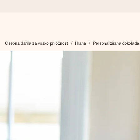
Naroči danes, odpošljemo v 1 delovnem dnevu
Osebna darila za vsako priložnost
Hrana
Personalizirana čokolada 
Darilo izdelamo z veliko skrbnostjo in ga hitro pošljemo naprej
4,8 (na podlagi +15.000 mnenj)
Naša darila navdihujejo. Stranke nas na Google Reviews ocenjuj
Brezplačna čestitka
V nekaj preprostih korakih ustvari nekaj edinstvenega – z njenim