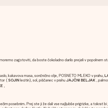
 moremo zagotoviti, da boste čokoladno darilo prejeli v popolnem s
maslo, kakavova masa, sončnično olje, POSNETO MLEKO v prahu,
L
tor (
SOJIN
lecitin), sol, piščanec v prahu
JAJČNI BELJAK
, palmo
KE
,
 nečim posebnim. Prej ste ji že dali vse najljubše prigrizke, a tokrat bi