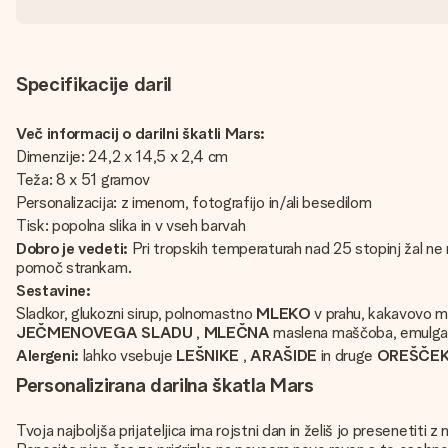
Specifikacije daril
Več informacij o darilni škatli Mars:
Dimenzije: 24,2 x 14,5 x 2,4 cm
Teža: 8 x 51 gramov
Personalizacija: z imenom, fotografijo in/ali besedilom
Tisk: popolna slika in v vseh barvah
Dobro je vedeti:
Pri tropskih temperaturah nad 25 stopinj žal ne
pomoč strankam.
Sestavine:
Sladkor, glukozni sirup, polnomastno
MLEKO
v prahu, kakavovo 
JEČMENOVEGA
SLADU
,
MLEČNA
maslena maščoba, emulga
Alergeni:
lahko vsebuje
LEŠNIKE
,
ARAŠIDE
in druge
OREŠČE
Personalizirana darilna škatla Mars
Tvoja najboljša prijateljica ima rojstni dan in želiš jo presenetiti z