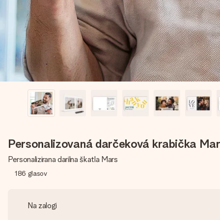
Personalizovaná darčeková krabička Ma
Personalizirana darilna škatla Mars
186
glasov
Na zalogi