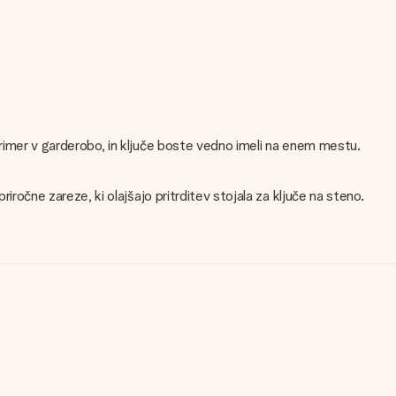
 primer v garderobo, in ključe boste vedno imeli na enem mestu.
riročne zareze, ki olajšajo pritrditev stojala za ključe na steno.