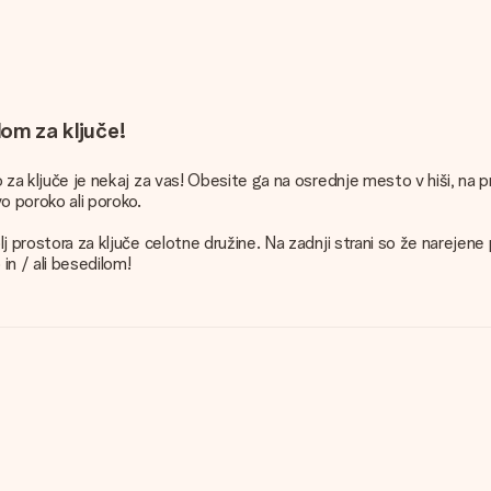
lom za ključe!
lo za ključe je nekaj za vas! Obesite ga na osrednje mesto v hiši, na
vo poroko ali poroko.
j prostora za ključe celotne družine. Na zadnji strani so že narejene p
in / ali besedilom!