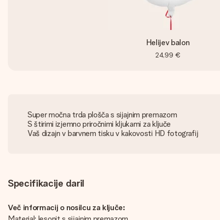
Helijev balon
24,99 €
Super močna trda plošča s sijajnim premazom
S štirimi izjemno priročnimi kljukami za ključe
Vaš dizajn v barvnem tisku v kakovosti HD fotografij
Specifikacije daril
Več informacij o nosilcu za ključe:
Material: lesonit s sijajnim premazom