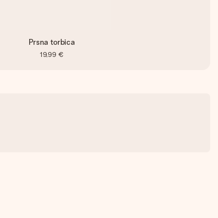
Prsna torbica
19,99 €