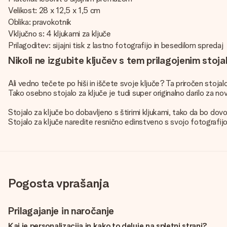
Velikost: 28 x 12,5 x 1,5 cm
Oblika: pravokotnik
Vključno s: 4 kljukami za ključe
Prilagoditev: sijajni tisk z lastno fotografijo in besedilom spredaj
Nikoli ne izgubite ključev s tem prilagojenim stoja
Ali vedno tečete po hiši in iščete svoje ključe? Ta priročen stoja
Tako osebno stojalo za ključe je tudi super originalno darilo za no
Stojalo za ključe bo dobavljeno s štirimi kljukami, tako da bo dovol
Stojalo za ključe naredite resnično edinstveno s svojo fotografijo 
Pogosta vprašanja
Prilagajanje in naročanje
Kaj je personalizacija in kako to deluje na spletni strani?