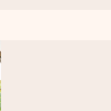
etov, le vsa ljubezen za ta trenutek.