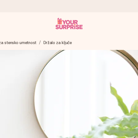
za stensko umetnost
Držalo za ključe
 – da ga lahko podariš natanko takrat, ko je najbolj pomembno.
ejo s 4,8.
 imenom, tvojo fotografijo ali sporočilom, ki ogreje srce. Brez zapl