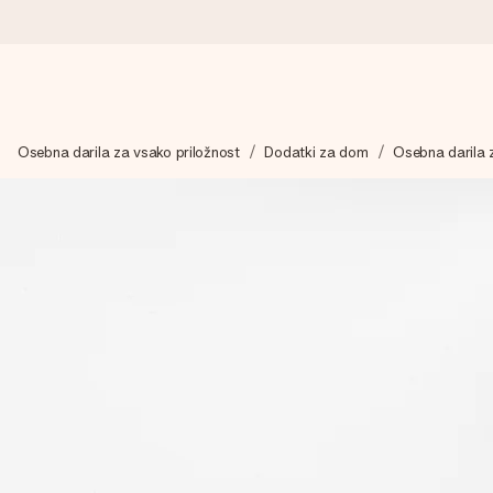
Naroči danes, odpošljemo v 1 delovnem dnevu
Osebna darila za vsako priložnost
Dodatki za dom
Osebna darila 
Darilo izdelamo z veliko skrbnostjo in ga hitro pošljemo naprej
4,8 (na podlagi +15.000 mnenj)
Naša darila navdihujejo. Stranke nas na Google Reviews ocenjuj
Brezplačna čestitka
V nekaj preprostih korakih ustvari nekaj edinstvenega – z njenim