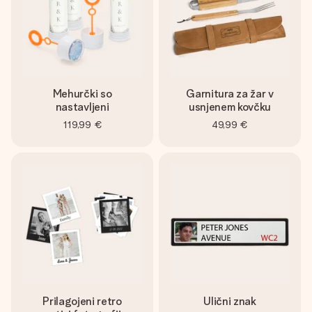
Mehurčki so
Garnitura za žar v
nastavljeni
usnjenem kovčku
119,99 €
49,99 €
Prilagojeni retro
Ulični znak