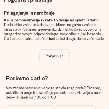
Prilagajanje in naročanje
Kaj je personalizacija in kako to deluje na spletni strani?
Darilo lahko začnete izdelovati s klikom na gumb »začnite
prilagajati«. V našem urejevalniku daril lahko darilo popolnoma
prilagodite svojim željam: dodajte svojo sliko in / ali besedilo.
Če želite, se lahko odločite tudi za kul dizajn, da bo vaše darilo
resnično unikatno.
Je personalizacija vključena v ceno?
Pokaži več
Cena, prikazana na spletnem mestu, vključuje personalizacijo
vašega darila. Lepo in jasno!
Kako naj vem, ali ima moja slika pravo kakovost?
Želimo poskrbeti, da boste z darilom popolnoma zadovoljni.
Poslovno darilo?
Zato je pomembno, da uporabljamo visokokakovostne
fotografije. Če niste prepričani o kakovosti slike, se obrnite na
Vas zanima naročanje večjega števila tega darila? Prosimo,
našo službo za pomoč strankam in priložite fotografijo skupaj
pokličite in prejmite takojšnjo ponudbo cen. Na voljo smo v
z darilom, ki ga želite naročiti. Nato lahko za vas preverijo
delovnih dneh od 7.30 do 17.00.
kakovost!
Katere formate lahko naložim?