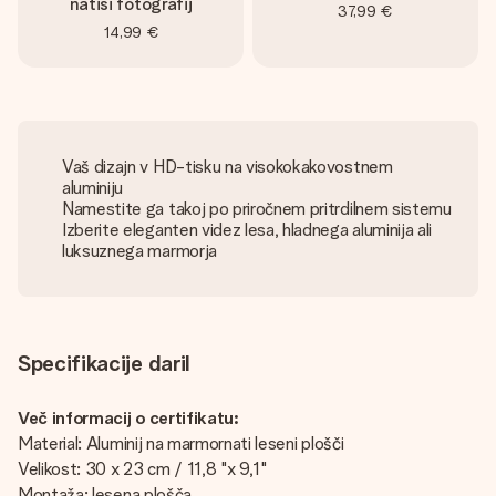
natisi fotografij
37,99 €
14,99 €
Vaš dizajn v HD-tisku na visokokakovostnem
aluminiju
Namestite ga takoj po priročnem pritrdilnem sistemu
Izberite eleganten videz lesa, hladnega aluminija ali
luksuznega marmorja
Specifikacije daril
Več informacij o certifikatu:
Material: Aluminij na marmornati leseni plošči
Velikost: 30 x 23 cm / 11,8 "x 9,1"
Montaža: lesena plošča