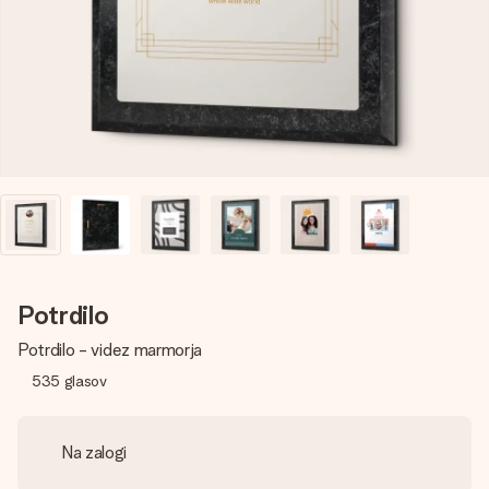
V nekaj preprostih korakih ustvari nekaj edinstvenega – z
njenim imenom, tvojo fotografijo ali sporočilom, ki ogreje
srce. Brez zapletov, le vsa ljubezen za ta trenutek.
Potrdilo
Potrdilo - videz marmorja
535
glasov
Na zalogi