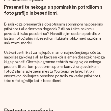
Presenetite nekoga s spominskim potrdilom s
fotografijo in besedilom!
Bi radi koga presenetili z dolgotrajnim spominom na posebno
priložnost ali edinstven dogodek? Ali pa želite nekomu
povedati, kako posebni so? Naredite jim osebno potrdilo z
lastno fotografijo in besedilom! Izbirate lahko med različnimi
unikatnimi modeli.
Ustvari certifikat za najlepšo mamo, najmočnejšega očeta,
najboljšega kolega ali za kakršen koli izjemen dosežek nekoga,
ki ga poznaš! Obstaja ogromno tehtnih razlogov, da nekoga
presenetite s tem posebnim spominkom. Z urejevalnikom
fotografij na spletnem mestu YourSurprise lahko hitro in
enostavno oblikujete posebno potrdilo za vsako priložnost,
tako s fotografijo kot z besedilom!
Pogosta vprašanja