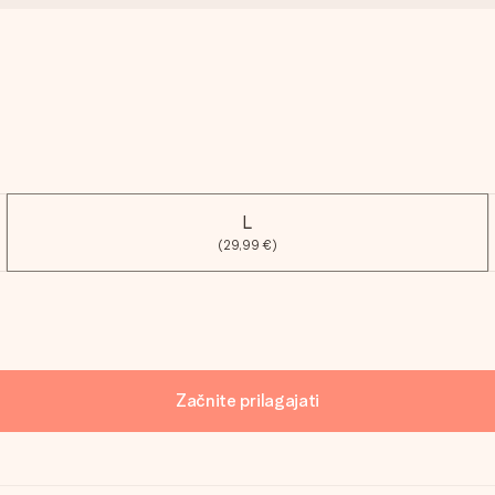
L
(29,99 €)
Začnite prilagajati