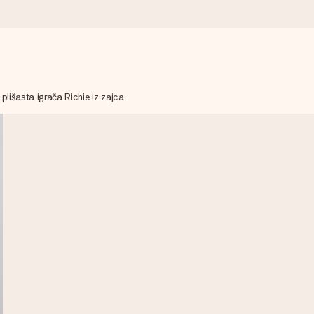
plišasta igrača Richie iz zajca
etov, le vsa ljubezen za ta trenutek.