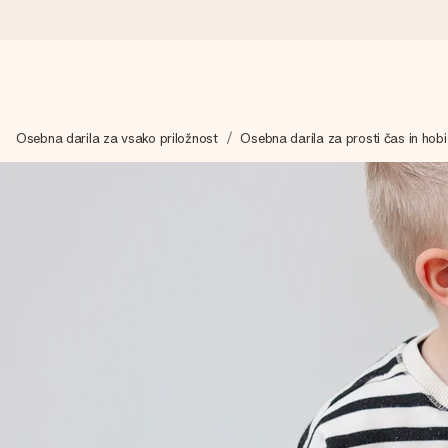
Naroči danes, odpošljemo v 1 delovnem dnevu
Osebna darila za vsako priložnost
Osebna darila za prosti čas in hobi
Darilo izdelamo z veliko skrbnostjo in ga hitro pošljemo naprej
4,8 (na podlagi +15.000 mnenj)
Naša darila navdihujejo. Stranke nas na Google Reviews ocenjuj
Brezplačna čestitka
V nekaj preprostih korakih ustvari nekaj edinstvenega – z njenim