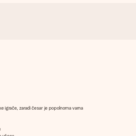
ke igrače, zaradi česar je popolnoma varna
u
a ušesa.