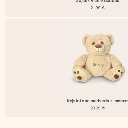
Zajček Richie doudou
21,99 €
Rojstni dan medveda z imeno
29,99 €