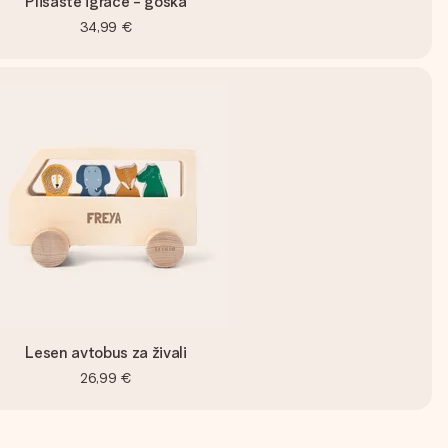
Plišaste igrače - goska
34,99 €
Lesen avtobus za živali
26,99 €