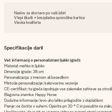
Naslov za dostavo po vaši izbiri
V lepi škatli + brezplačna sporočilna kartica
Visoka kvaliteta
Specifikacije daril
Več informacij o personalizirani ljubki igrači:
Material: mehko in ljubko
Dimenzije igrače: 38 cm
Personalizacija: z imenom ali besedilom
Metoda personalizacije: kakovostno vezenje
CE-certifikat: ta igrača izpolnjuje vse zakonske zahteve za otroš
Blagovna znamka: Happy Horse
Dodatne informacije: levo uho lahko prilagodite z doplačilom
Pranje: ne čistite v suhem. Operite pri 30 ° C in posušite na zrak
Upoštevajte, da je nit za vezenje vidna na zunanji strani vezeneg