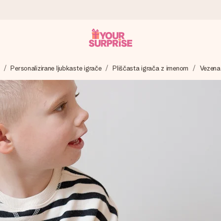
Personalizirane ljubkaste igrače
Pliščasta igrača z imenom
Vezena 
 – da ga lahko podariš natanko takrat, ko je najbolj pomembno.
ejo s 4,8.
 imenom, tvojo fotografijo ali sporočilom, ki ogreje srce. Brez zapl