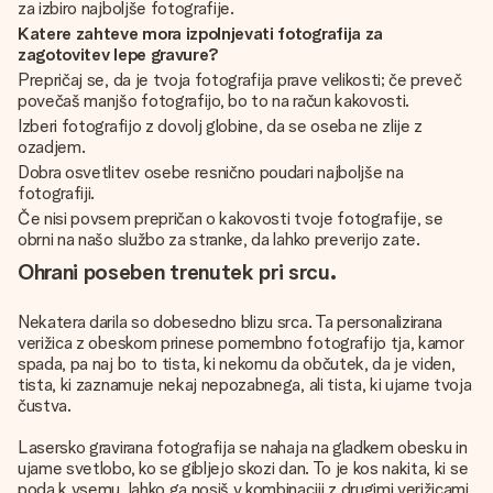
za izbiro najboljše fotografije.
Katere zahteve mora izpolnjevati fotografija za
zagotovitev lepe gravure?
Prepričaj se, da je tvoja fotografija prave velikosti; če preveč
povečaš manjšo fotografijo, bo to na račun kakovosti.
Izberi fotografijo z dovolj globine, da se oseba ne zlije z
ozadjem.
Dobra osvetlitev osebe resnično poudari najboljše na
fotografiji.
Če nisi povsem prepričan o kakovosti tvoje fotografije, se
obrni na našo službo za stranke, da lahko preverijo zate.
Ohrani poseben trenutek pri srcu.
Nekatera darila so dobesedno blizu srca. Ta personalizirana
verižica z obeskom prinese pomembno fotografijo tja, kamor
spada, pa naj bo to tista, ki nekomu da občutek, da je viden,
tista, ki zaznamuje nekaj nepozabnega, ali tista, ki ujame tvoja
čustva.
Lasersko gravirana fotografija se nahaja na gladkem obesku in
ujame svetlobo, ko se gibljejo skozi dan. To je kos nakita, ki se
poda k vsemu, lahko ga nosiš v kombinaciji z drugimi verižicami