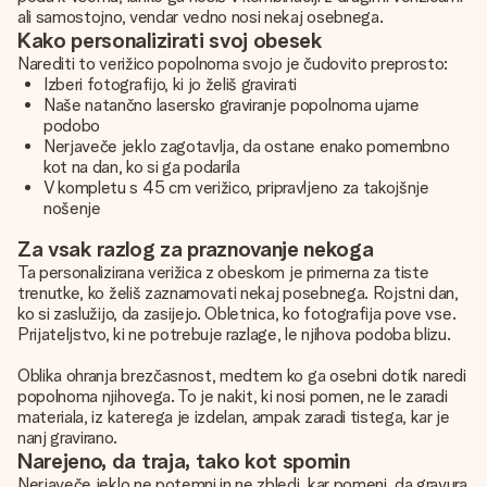
ali samostojno, vendar vedno nosi nekaj osebnega.
Kako personalizirati svoj obesek
Narediti to verižico popolnoma svojo je čudovito preprosto:
Izberi fotografijo, ki jo želiš gravirati
Naše natančno lasersko graviranje popolnoma ujame
podobo
Nerjaveče jeklo zagotavlja, da ostane enako pomembno
kot na dan, ko si ga podarila
V kompletu s 45 cm verižico, pripravljeno za takojšnje
nošenje
Za vsak razlog za praznovanje nekoga
Ta personalizirana verižica z obeskom je primerna za tiste
trenutke, ko želiš zaznamovati nekaj posebnega. Rojstni dan,
ko si zaslužijo, da zasijejo. Obletnica, ko fotografija pove vse.
Prijateljstvo, ki ne potrebuje razlage, le njihova podoba blizu.
Oblika ohranja brezčasnost, medtem ko ga osebni dotik naredi
popolnoma njihovega. To je nakit, ki nosi pomen, ne le zaradi
materiala, iz katerega je izdelan, ampak zaradi tistega, kar je
nanj gravirano.
Narejeno, da traja, tako kot spomin
Nerjaveče jeklo ne potemni in ne zbledi, kar pomeni, da gravura