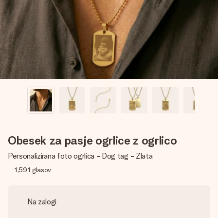
V nekaj preprostih korakih ustvari nekaj edinstvenega – z
njenim imenom, tvojo fotografijo ali sporočilom, ki ogreje
srce. Brez zapletov, le vsa ljubezen za ta trenutek.
Obesek za pasje ogrlice z ogrlico
Personalizirana foto ogrlica - Dog tag - Zlata
1,591
glasov
Na zalogi