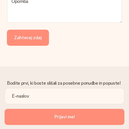
Opomba
našo službo za pomoč strankam, ki vam bodo z veseljem
pomagale najti primerno rešitev.
Ali je račun poslan skupaj z naročilom?
Z vašim naročilom ni poslan račun. Račun boste vedno prejeli v
potrditvenem e-poštnem sporočilu in ga lahko vedno najdete
Zahtevaj zdaj
v svojem računu MySurprise. To pomeni, da lahko darilo
dostavite neposredno prejemniku, zaradi česar bo resnično
presenečenje!
Bodite prvi, ki boste slišali za posebne ponudbe in popuste!
Prijavi me!