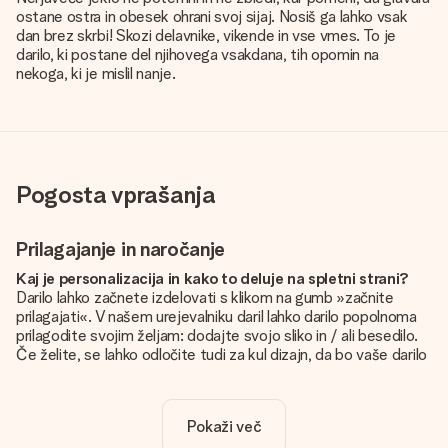
ostane ostra in obesek ohrani svoj sijaj. Nosiš ga lahko vsak
dan brez skrbi! Skozi delavnike, vikende in vse vmes. To je
darilo, ki postane del njihovega vsakdana, tih opomin na
nekoga, ki je mislil nanje.
Pogosta vprašanja
Prilagajanje in naročanje
Kaj je personalizacija in kako to deluje na spletni strani?
Darilo lahko začnete izdelovati s klikom na gumb »začnite
prilagajati«. V našem urejevalniku daril lahko darilo popolnoma
prilagodite svojim željam: dodajte svojo sliko in / ali besedilo.
Če želite, se lahko odločite tudi za kul dizajn, da bo vaše darilo
resnično unikatno.
Je personalizacija vključena v ceno?
Pokaži več
Cena, prikazana na spletnem mestu, vključuje personalizacijo