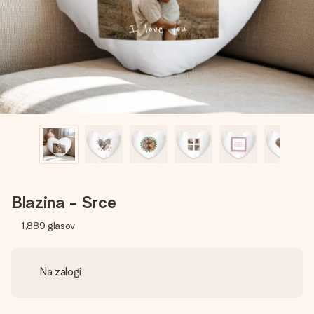
V nekaj preprostih korakih ustvari nekaj edinstvenega – z
njenim imenom, tvojo fotografijo ali sporočilom, ki ogreje
srce. Brez zapletov, le vsa ljubezen za ta trenutek.
Blazina - Srce
1,889
glasov
Na zalogi