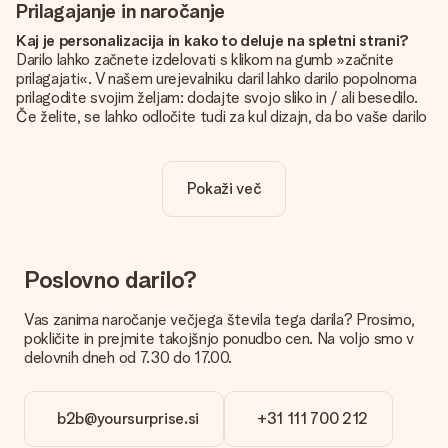
Prilagajanje in naročanje
Kaj je personalizacija in kako to deluje na spletni strani?
Darilo lahko začnete izdelovati s klikom na gumb »začnite
prilagajati«. V našem urejevalniku daril lahko darilo popolnoma
prilagodite svojim željam: dodajte svojo sliko in / ali besedilo.
Če želite, se lahko odločite tudi za kul dizajn, da bo vaše darilo
resnično unikatno.
Je personalizacija vključena v ceno?
Pokaži več
Cena, prikazana na spletnem mestu, vključuje personalizacijo
vašega darila. Lepo in jasno!
Kako naj vem, ali ima moja slika pravo kakovost?
Želimo poskrbeti, da boste z darilom popolnoma zadovoljni.
Poslovno darilo?
Zato je pomembno, da uporabljamo visokokakovostne
fotografije. Če niste prepričani o kakovosti slike, se obrnite na
Vas zanima naročanje večjega števila tega darila? Prosimo,
našo službo za pomoč strankam in priložite fotografijo skupaj
pokličite in prejmite takojšnjo ponudbo cen. Na voljo smo v
z darilom, ki ga želite naročiti. Nato lahko za vas preverijo
delovnih dneh od 7.30 do 17.00.
kakovost!
Katere formate lahko naložim?
b2b@yoursurprise.si
+31 111 700 212
Datoteke JPG in PNG naložite v naš urejevalnik. Je to preveč
tehnično ali imate sliko drugačne oblike, ki bi jo radi uporabili?