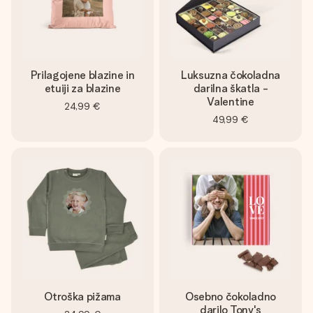
Prilagojene blazine in
Luksuzna čokoladna
etuiji za blazine
darilna škatla -
Valentine
24,99 €
49,99 €
Otroška pižama
Osebno čokoladno
darilo Tony's