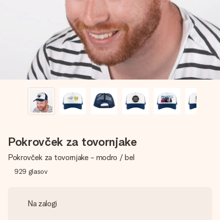
V nekaj preprostih korakih ustvari nekaj edinstvenega – z
njenim imenom, tvojo fotografijo ali sporočilom, ki ogreje
srce. Brez zapletov, le vsa ljubezen za ta trenutek.
Pokrovček za tovornjake
Pokrovček za tovornjake - modro / bel
929
glasov
Na zalogi