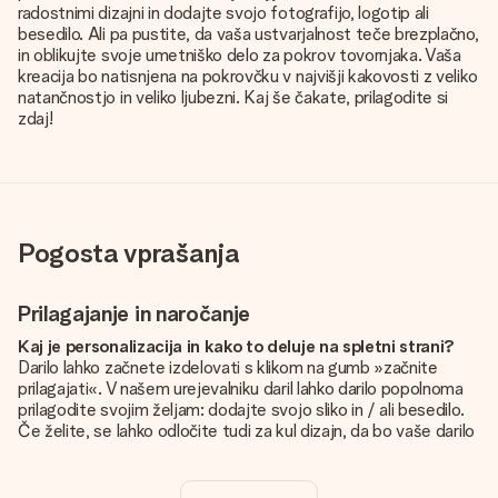
radostnimi dizajni in dodajte svojo fotografijo, logotip ali
besedilo. Ali pa pustite, da vaša ustvarjalnost teče brezplačno,
in oblikujte svoje umetniško delo za pokrov tovornjaka. Vaša
kreacija bo natisnjena na pokrovčku v najvišji kakovosti z veliko
natančnostjo in veliko ljubezni. Kaj še čakate, prilagodite si
zdaj!
Pogosta vprašanja
Prilagajanje in naročanje
Kaj je personalizacija in kako to deluje na spletni strani?
Darilo lahko začnete izdelovati s klikom na gumb »začnite
prilagajati«. V našem urejevalniku daril lahko darilo popolnoma
prilagodite svojim željam: dodajte svojo sliko in / ali besedilo.
Če želite, se lahko odločite tudi za kul dizajn, da bo vaše darilo
resnično unikatno.
Je personalizacija vključena v ceno?