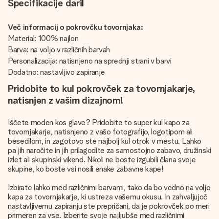
Specifikacije daril
Več informacij o pokrovčku tovornjaka:
Material: 100% najlon
Barva: na voljo v različnih barvah
Personalizacija: natisnjeno na sprednji strani v barvi
Dodatno: nastavljivo zapiranje
Pridobite to kul pokrovček za tovornjakarje,
natisnjen z vašim dizajnom!
Iščete moden kos glave? Pridobite to super kul kapo za
tovornjakarje, natisnjeno z vašo fotografijo, logotipom ali
besedilom, in zagotovo ste najbolj kul otrok v mestu. Lahko
pa jih naročite in jih prilagodite za samostojno zabavo, družinski
izlet ali skupinski vikend. Nikoli ne boste izgubili člana svoje
skupine, ko boste vsi nosili enake zabavne kape!
Izbirate lahko med različnimi barvami, tako da bo vedno na voljo
kapa za tovornjakarje, ki ustreza vašemu okusu. In zahvaljujoč
nastavljivemu zapiranju ste prepričani, da je pokrovček po meri
primeren za vse. Izberite svoje najljubše med različnimi