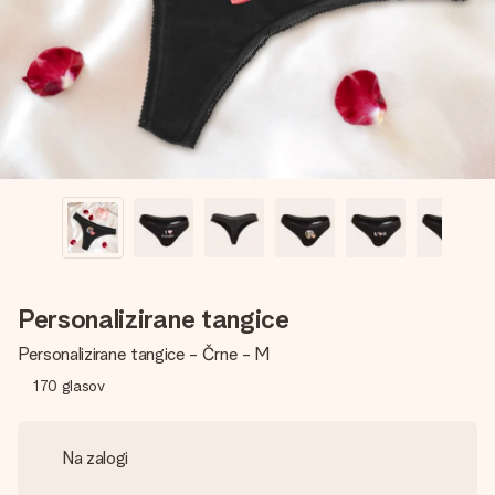
V nekaj preprostih korakih ustvari nekaj edinstvenega – z
njenim imenom, tvojo fotografijo ali sporočilom, ki ogreje
srce. Brez zapletov, le vsa ljubezen za ta trenutek.
Personalizirane tangice
Personalizirane tangice - Črne - M
170
glasov
Na zalogi