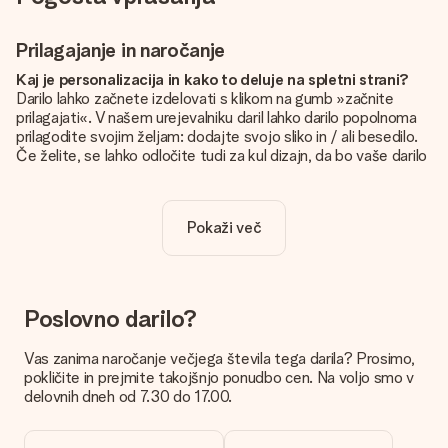
Prilagajanje in naročanje
Kaj je personalizacija in kako to deluje na spletni strani?
Darilo lahko začnete izdelovati s klikom na gumb »začnite
prilagajati«. V našem urejevalniku daril lahko darilo popolnoma
prilagodite svojim željam: dodajte svojo sliko in / ali besedilo.
Če želite, se lahko odločite tudi za kul dizajn, da bo vaše darilo
resnično unikatno.
Je personalizacija vključena v ceno?
Pokaži več
Cena, prikazana na spletnem mestu, vključuje personalizacijo
vašega darila. Lepo in jasno!
Kako naj vem, ali ima moja slika pravo kakovost?
Želimo poskrbeti, da boste z darilom popolnoma zadovoljni.
Poslovno darilo?
Zato je pomembno, da uporabljamo visokokakovostne
fotografije. Če niste prepričani o kakovosti slike, se obrnite na
Vas zanima naročanje večjega števila tega darila? Prosimo,
našo službo za pomoč strankam in priložite fotografijo skupaj
pokličite in prejmite takojšnjo ponudbo cen. Na voljo smo v
z darilom, ki ga želite naročiti. Nato lahko za vas preverijo
delovnih dneh od 7.30 do 17.00.
kakovost!
Katere formate lahko naložim?