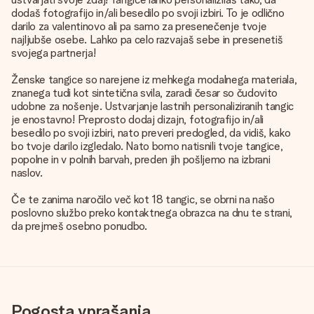
dodaš fotografijo in/ali besedilo po svoji izbiri. To je odlično
darilo za valentinovo ali pa samo za presenečenje tvoje
najljubše osebe. Lahko pa celo razvajaš sebe in presenetiš
svojega partnerja!
Ženske tangice so narejene iz mehkega modalnega materiala,
znanega tudi kot sintetična svila, zaradi česar so čudovito
udobne za nošenje. Ustvarjanje lastnih personaliziranih tangic
je enostavno! Preprosto dodaj dizajn, fotografijo in/ali
besedilo po svoji izbiri, nato preveri predogled, da vidiš, kako
bo tvoje darilo izgledalo. Nato bomo natisnili tvoje tangice,
popolne in v polnih barvah, preden jih pošljemo na izbrani
naslov.
Če te zanima naročilo več kot 18 tangic, se obrni na našo
poslovno službo preko kontaktnega obrazca na dnu te strani,
da prejmeš osebno ponudbo.
Pogosta vprašanja