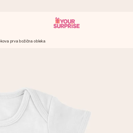
kova prva božična obleka
 – da ga lahko podariš natanko takrat, ko je najbolj pomembno.
ejo s 4,8.
 imenom, tvojo fotografijo ali sporočilom, ki ogreje srce. Brez zapl