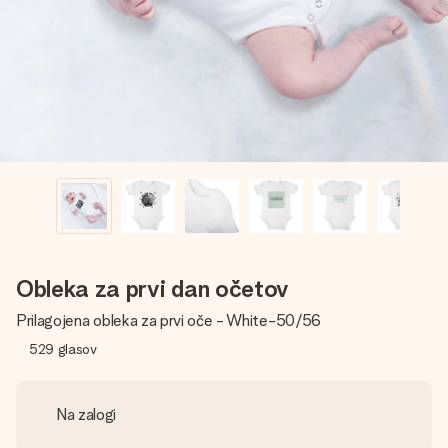
V nekaj preprostih korakih ustvari nekaj edinstvenega – z
njenim imenom, tvojo fotografijo ali sporočilom, ki ogreje
srce. Brez zapletov, le vsa ljubezen za ta trenutek.
Obleka za prvi dan očetov
Prilagojena obleka za prvi oče - White-50/56
529
glasov
Na zalogi