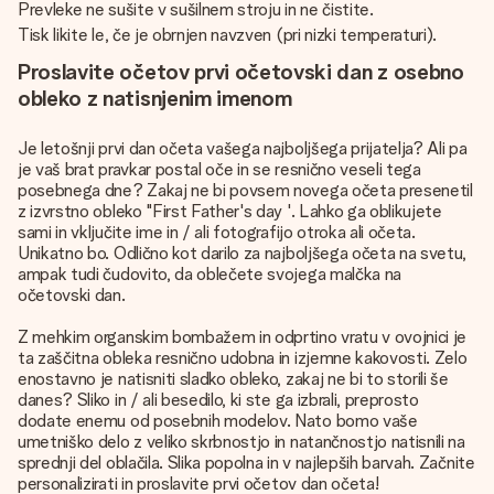
Prevleke ne sušite v sušilnem stroju in ne čistite.
Tisk likite le, če je obrnjen navzven (pri nizki temperaturi).
Proslavite očetov prvi očetovski dan z osebno
obleko z natisnjenim imenom
Je letošnji prvi dan očeta vašega najboljšega prijatelja? Ali pa
je vaš brat pravkar postal oče in se resnično veseli tega
posebnega dne? Zakaj ne bi povsem novega očeta presenetil
z izvrstno obleko "First Father's day '. Lahko ga oblikujete
sami in vključite ime in / ali fotografijo otroka ali očeta.
Unikatno bo. Odlično kot darilo za najboljšega očeta na svetu,
ampak tudi čudovito, da oblečete svojega malčka na
očetovski dan.
Z mehkim organskim bombažem in odprtino vratu v ovojnici je
ta zaščitna obleka resnično udobna in izjemne kakovosti. Zelo
enostavno je natisniti sladko obleko, zakaj ne bi to storili še
danes? Sliko in / ali besedilo, ki ste ga izbrali, preprosto
dodate enemu od posebnih modelov. Nato bomo vaše
umetniško delo z veliko skrbnostjo in natančnostjo natisnili na
sprednji del oblačila. Slika popolna in v najlepših barvah. Začnite
personalizirati in proslavite prvi očetov dan očeta!