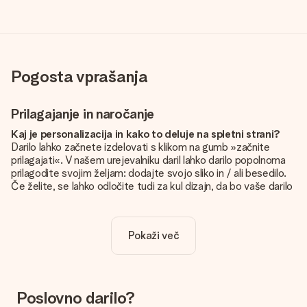
Pogosta vprašanja
Prilagajanje in naročanje
Kaj je personalizacija in kako to deluje na spletni strani?
Darilo lahko začnete izdelovati s klikom na gumb »začnite
prilagajati«. V našem urejevalniku daril lahko darilo popolnoma
prilagodite svojim željam: dodajte svojo sliko in / ali besedilo.
Če želite, se lahko odločite tudi za kul dizajn, da bo vaše darilo
resnično unikatno.
Je personalizacija vključena v ceno?
Pokaži več
Cena, prikazana na spletnem mestu, vključuje personalizacijo
vašega darila. Lepo in jasno!
Kako naj vem, ali ima moja slika pravo kakovost?
Želimo poskrbeti, da boste z darilom popolnoma zadovoljni.
Poslovno darilo?
Zato je pomembno, da uporabljamo visokokakovostne