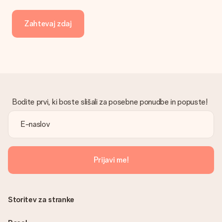
Z vašim naročilom ni poslan račun. Račun boste vedno prejeli v
potrditvenem e-poštnem sporočilu in ga lahko vedno najdete
Zahtevaj zdaj
v svojem računu MySurprise. To pomeni, da lahko darilo
dostavite neposredno prejemniku, zaradi česar bo resnično
presenečenje!
Bodite prvi, ki boste slišali za posebne ponudbe in popuste!
Prijavi me!
Storitev za stranke