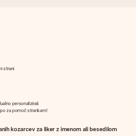
ni strani
ualno personaliziraš
ekipo za pomoč strankam!
anih kozarcev za liker z imenom ali besedilom