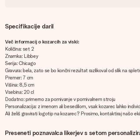
Specifikacije daril
Več informacij o kozarcih za viski:
Količina: set 2
Znamka: Libbey
Serija: Chicago
Gravura: bela, zato se bo končni rezultat razlikoval od slik na splet
Premer: 7 cm
Višina: 8,5 cm
Vsebina: 20 cl
Dodatno: primerno za pomivanje v pomivalnem stroju
Personalizacija: z imenom ali besedilom, vsak kozarec lahko individ
Ali želiš gravirati logotip na kozarec? Prosimo, kontaktiraj našo 
Preseneti poznavalca likerjev s setom personalizir