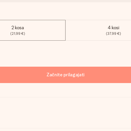
2 kosa
4 kosi
(21,99 €)
(37,99 €)
Začnite prilagajati