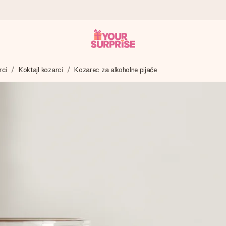
rci
Koktajl kozarci
Kozarec za alkoholne pijače
 – da ga lahko podariš natanko takrat, ko je najbolj pomembno.
ejo s 4,8.
 imenom, tvojo fotografijo ali sporočilom, ki ogreje srce. Brez zapl