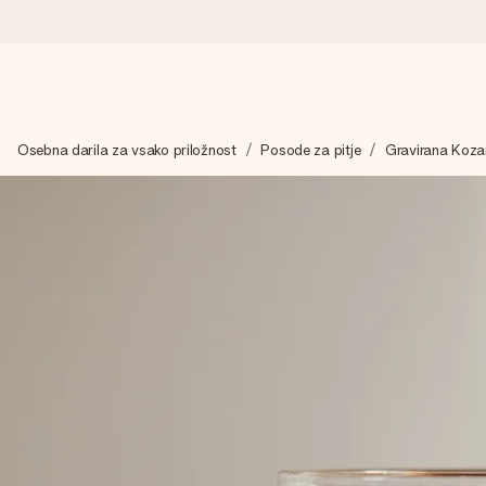
Naroči danes, odpošljemo v 1 delovnem dnevu
Osebna darila za vsako priložnost
Posode za pitje
Gravirana Koza
Darilo izdelamo z veliko skrbnostjo in ga hitro pošljemo naprej
4,8 (na podlagi +15.000 mnenj)
Naša darila navdihujejo. Stranke nas na Google Reviews ocenjuj
Brezplačna čestitka
V nekaj preprostih korakih ustvari nekaj edinstvenega – z njenim