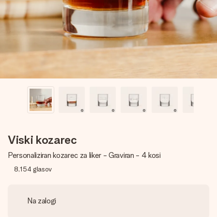
V nekaj preprostih korakih ustvari nekaj edinstvenega – z
njenim imenom, tvojo fotografijo ali sporočilom, ki ogreje
srce. Brez zapletov, le vsa ljubezen za ta trenutek.
Viski kozarec
Personaliziran kozarec za liker - Graviran - 4 kosi
8,154
glasov
Na zalogi