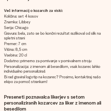
Več informacij o kozarcih za viski:
Količina: set 4 kosov
Znamka: Libbey
Serija: Chicago
Gravura: bela, zato se bo končni rezultat razlikoval od slik na
spletni strani
Premer: 7 cm
Višina: 8,5 cm
Vsebina: 20 cl
Dodatno: primerno za pomivanje v pomivalnem stroju
Personalizacija: z imenom ali besedilom, vsak kozarec lahko
individualno personaliziraš
Bi rad graviral logotip na kozarec? Prosimo, kontaktiraj našo
ekipo za pomoč strankam!
Preseneti poznavalca likerjev s setom
personaliziranih kozarcev za liker z imenom ali
besedilom