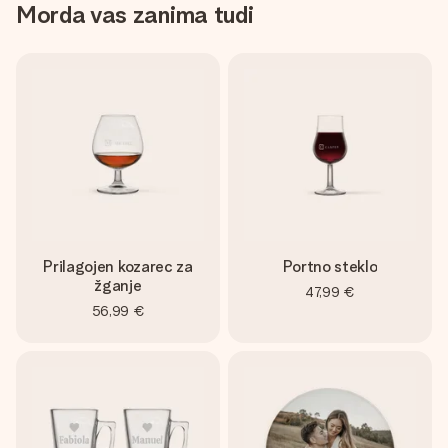
Morda vas zanima tudi
Prilagojen kozarec za
Portno steklo
žganje
47,99 €
56,99 €