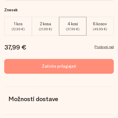
Znesek
1 kos
2 kosa
4 kosi
6 kosov
(12,99 €)
(21,99 €)
(37,99 €)
(49,99 €)
37,99 €
Poslovni red
Začnite prilagajati
Možnosti dostave