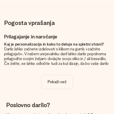
Pogosta vprašanja
Prilagajanje in naročanje
Kaj je personalizacija in kako to deluje na spletni strani?
Darilo lahko začnete izdelovati s klikom na gumb »začnite
prilagajati«. V našem urejevalniku daril lahko darilo popolnoma
prilagodite svojim željam: dodajte svojo sliko in / ali besedilo.
Če želite, se lahko odločite tudi za kul dizajn, da bo vaše darilo
resnično unikatno.
Je personalizacija vključena v ceno?
Pokaži več
Cena, prikazana na spletnem mestu, vključuje personalizacijo
vašega darila. Lepo in jasno!
Kako naj vem, ali ima moja slika pravo kakovost?
Želimo poskrbeti, da boste z darilom popolnoma zadovoljni.
Poslovno darilo?
Zato je pomembno, da uporabljamo visokokakovostne
fotografije. Če niste prepričani o kakovosti slike, se obrnite na