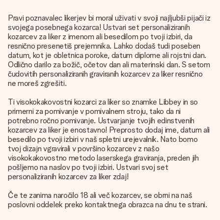
Pravi poznavalec likerjev bi moral uživati v svoji najljubši pijači iz
svojega posebnega kozarca! Ustvari set personaliziranih
kozarcev za liker z imenom ali besedilom po tvoji izbiri, da
resnično presenetiš prejemnika. Lahko dodaš tudi poseben
datum, kot je obletnica poroke, datum diplome ali rojstni dan.
Odlično darilo za božič, očetov dan ali materinski dan. S setom
čudovitih personaliziranih graviranih kozarcev za liker resnično
ne moreš zgrešiti.
Ti visokokakovostni kozarci za liker so znamke Libbey in so
primerni za pomivanje v pomivalnem stroju, tako da ni
potrebno ročno pomivanje. Ustvarjanje tvojih edinstvenih
kozarcev za liker je enostavno! Preprosto dodaj ime, datum ali
besedilo po tvoji izbiri v naš spletni urejevalnik. Nato bomo
tvoj dizajn vgravirali v površino kozarcev z našo
visokokakovostno metodo laserskega graviranja, preden jih
pošljemo na naslov po tvoji izbiri. Ustvari svoj set
personaliziranih kozarcev za liker zdaj!
Če te zanima naročilo 18 ali več kozarcev, se obrni na naš
poslovni oddelek preko kontaktnega obrazca na dnu te strani.