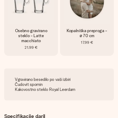
Osebno gravirano
Kopalniška preproga -
steklo - Latte
ø 70 cm
macchiato
17,99 €
21,99 €
Vgravirano besedilo po vaši izbiri
Čudovit spomin
Kakovostno steklo Royal Leerdam
Specifikacije daril