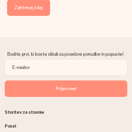
potrditvenem e-poštnem sporočilu in ga lahko vedno najdete
Zahtevaj zdaj
v svojem računu MySurprise. To pomeni, da lahko darilo
dostavite neposredno prejemniku, zaradi česar bo resnično
presenečenje!
Bodite prvi, ki boste slišali za posebne ponudbe in popuste!
Prijavi me!
Storitev za stranke
Posel