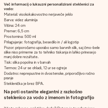
Več informacij o luksuzni personalizirani steklenici za
vodo:
Material: visokokakovostno nerjaveče jeklo
Barva: videz aluminija
Višina: 24 cm
Premer: 6,5 cm
Prostornina: 500 ml
Prilagajanje: fotografija, besedilo in / ali logotip
Pozor: priporočamo uporabo samo barvnih slik, saj črno-bele
slike niso primerne za to tehniko tiskanja in lahko prinesejo
manj dobre rezultate.
Tisk: slika popolna in v barvah
Termos: 24 ur se ohladi, 12 ur se ogreje
Dodatno: neprepustne in dvostenske, priporočljivo ročno
pranje
Steklenička je brez BPA.
Na poti ostanite elegantni z razkošno
steklenico za vodo z imenom in fotografijo