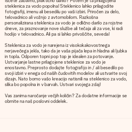
Iščete zabavno, praktično darilo? Potem je ta prilagojena
steklenica za vodo popolna! Steklenico lahko prilagodite
fotografiji, imenu ali besedilu po vaši izbiri. Priročen za delo,
telovadnico ali vožnjo z avtomobilom. Razkošna
personalizirana steklenica za vodo je odlično darilo za rojstne
dneve, za praznovanje nove službe ali tečaja ali za vse, ki radi
hodijo v telovadnico. Ali pa si lahko privoščite, seveda!
Steklenica za vodo je narejena iz visokokakovostnega
nerjavečega jekla, tako da je vaša pijača lepa in hladna ali ljubka
in topla. Odporen topni pop top je idealen za potovanje.
Ustvarjanje lastne prilagojene steklenice za vodo je
enostavno. Preprosto dodajte fotografijo in / ali besedilo po
svoji izbiri v enega od naših čudovitih modelov ali ustvarite svoj
dizajn. Nato bomo vašo kreacijo natisnili na steklenico za vodo,
slika bo popolna in v barvah. Ustvari svojega zdaj!
Vas zanima naročanje večjih količin? Za dodatne informacije se
obrnite na naš poslovni oddelek.