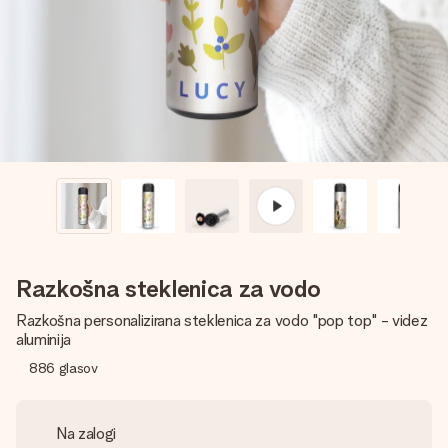
V nekaj preprostih korakih ustvari nekaj edinstvenega – z
njenim imenom, tvojo fotografijo ali sporočilom, ki ogreje
srce. Brez zapletov, le vsa ljubezen za ta trenutek.
Razkošna steklenica za vodo
Razkošna personalizirana steklenica za vodo "pop top" - videz
aluminija
886
glasov
Na zalogi