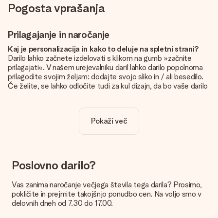
Pogosta vprašanja
Prilagajanje in naročanje
Kaj je personalizacija in kako to deluje na spletni strani?
Darilo lahko začnete izdelovati s klikom na gumb »začnite
prilagajati«. V našem urejevalniku daril lahko darilo popolnoma
prilagodite svojim željam: dodajte svojo sliko in / ali besedilo.
Če želite, se lahko odločite tudi za kul dizajn, da bo vaše darilo
resnično unikatno.
Je personalizacija vključena v ceno?
Pokaži več
Cena, prikazana na spletnem mestu, vključuje personalizacijo
vašega darila. Lepo in jasno!
Kako naj vem, ali ima moja slika pravo kakovost?
Želimo poskrbeti, da boste z darilom popolnoma zadovoljni.
Poslovno darilo?
Zato je pomembno, da uporabljamo visokokakovostne
fotografije. Če niste prepričani o kakovosti slike, se obrnite na
Vas zanima naročanje večjega števila tega darila? Prosimo,
našo službo za pomoč strankam in priložite fotografijo skupaj
pokličite in prejmite takojšnjo ponudbo cen. Na voljo smo v
z darilom, ki ga želite naročiti. Nato lahko za vas preverijo
delovnih dneh od 7.30 do 17.00.
kakovost!