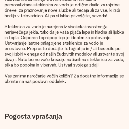
personalizirana steklenica za vodo je odlično darilo za rojstne
dneve, za praznovanje nove službe ali tečaja ali za vse, ki radi
hodijo v telovadnico. Ali pa si lahko privoščite, seveda!
Steklenica za vodo je narejena iz visokokakovostnega
nerjavečega jekla, tako da je vaša pijača lepa in hladna ali ljubka
in topla. Odporen topni pop top je idealen za potovanje.
Ustvarjanje lastne prilagojene steklenice za vodo je
enostavno. Preprosto dodajte fotografijo in / ali besedilo po
svoji izbiri v enega od naših čudovitih modelov ali ustvarite svoj
dizajn. Nato bomo vašo kreacijo natisnili na steklenico za vodo,
slika bo popolna in v barvah. Ustvari svojega zdaj!
Vas zanima naročanje večjih količin? Za dodatne informacije se
obrnite na naš poslovni oddelek.
Pogosta vprašanja