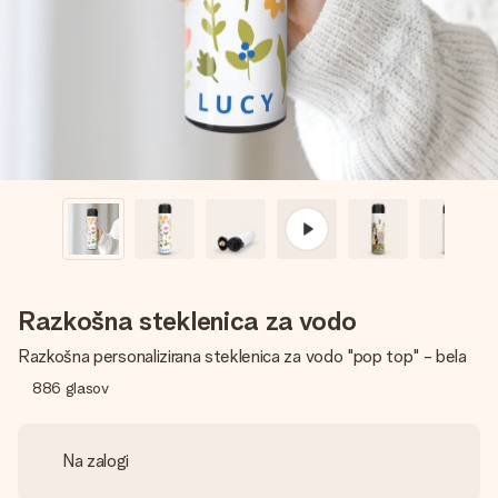
V nekaj preprostih korakih ustvari nekaj edinstvenega – z
njenim imenom, tvojo fotografijo ali sporočilom, ki ogreje
srce. Brez zapletov, le vsa ljubezen za ta trenutek.
Razkošna steklenica za vodo
Razkošna personalizirana steklenica za vodo "pop top" - bela
886
glasov
Na zalogi