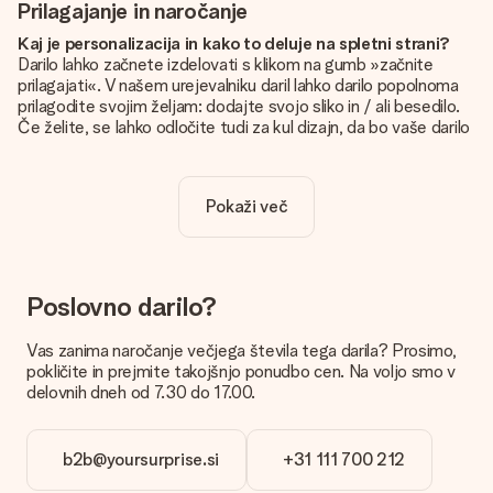
Prilagajanje in naročanje
Kaj je personalizacija in kako to deluje na spletni strani?
Darilo lahko začnete izdelovati s klikom na gumb »začnite
prilagajati«. V našem urejevalniku daril lahko darilo popolnoma
prilagodite svojim željam: dodajte svojo sliko in / ali besedilo.
Če želite, se lahko odločite tudi za kul dizajn, da bo vaše darilo
resnično unikatno.
Je personalizacija vključena v ceno?
Pokaži več
Cena, prikazana na spletnem mestu, vključuje personalizacijo
vašega darila. Lepo in jasno!
Kako naj vem, ali ima moja slika pravo kakovost?
Želimo poskrbeti, da boste z darilom popolnoma zadovoljni.
Poslovno darilo?
Zato je pomembno, da uporabljamo visokokakovostne
fotografije. Če niste prepričani o kakovosti slike, se obrnite na
Vas zanima naročanje večjega števila tega darila? Prosimo,
našo službo za pomoč strankam in priložite fotografijo skupaj
pokličite in prejmite takojšnjo ponudbo cen. Na voljo smo v
z darilom, ki ga želite naročiti. Nato lahko za vas preverijo
delovnih dneh od 7.30 do 17.00.
kakovost!
Katere formate lahko naložim?
b2b@yoursurprise.si
+31 111 700 212
Datoteke JPG in PNG naložite v naš urejevalnik. Je to preveč
tehnično ali imate sliko drugačne oblike, ki bi jo radi uporabili?