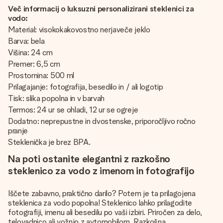
Več informacij o luksuzni personalizirani steklenici za
vodo:
Material: visokokakovostno nerjaveče jeklo
Barva: bela
Višina: 24 cm
Premer: 6,5 cm
Prostornina: 500 ml
Prilagajanje: fotografija, besedilo in / ali logotip
Tisk: slika popolna in v barvah
Termos: 24 ur se ohladi, 12 ur se ogreje
Dodatno: neprepustne in dvostenske, priporočljivo ročno
pranje
Steklenička je brez BPA.
Na poti ostanite elegantni z razkošno
steklenico za vodo z imenom in fotografijo
Iščete zabavno, praktično darilo? Potem je ta prilagojena
steklenica za vodo popolna! Steklenico lahko prilagodite
fotografiji, imenu ali besedilu po vaši izbiri. Priročen za delo,
telovadnico ali vožnjo z avtomobilom. Razkošna