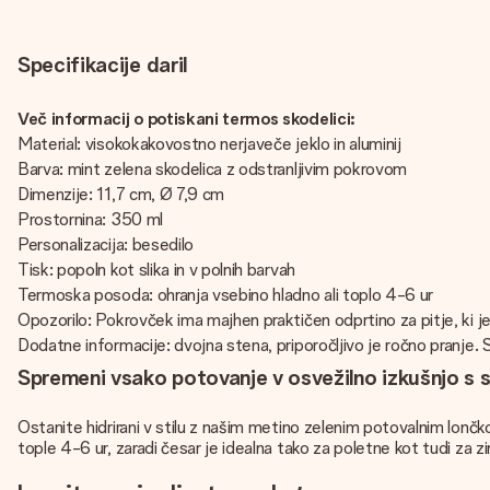
Specifikacije daril
Več informacij o potiskani termos skodelici:
Material: visokokakovostno nerjaveče jeklo in aluminij
Barva: mint zelena skodelica z odstranljivim pokrovom
Dimenzije: 11,7 cm, Ø 7,9 cm
Prostornina: 350 ml
Personalizacija: besedilo
Tisk: popoln kot slika in v polnih barvah
Termoska posoda: ohranja vsebino hladno ali toplo 4-6 ur
Opozorilo: Pokrovček ima majhen praktičen odprtino za pitje, ki j
Dodatne informacije: dvojna stena, priporočljivo je ročno pranje
Spremeni vsako potovanje v osvežilno izkušnjo s 
Ostanite hidrirani v stilu z našim metino zelenim potovalnim lon
tople 4-6 ur, zaradi česar je idealna tako za poletne kot tudi za z