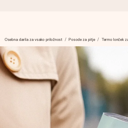
Naroči danes, odpošljemo v 1 delovnem dnevu
Osebna darila za vsako priložnost
Posode za pitje
Termo lonček z
Darilo izdelamo z veliko skrbnostjo in ga hitro pošljemo naprej
4,8 (na podlagi +15.000 mnenj)
Naša darila navdihujejo. Stranke nas na Google Reviews ocenjuj
Brezplačna čestitka
V nekaj preprostih korakih ustvari nekaj edinstvenega – z njenim