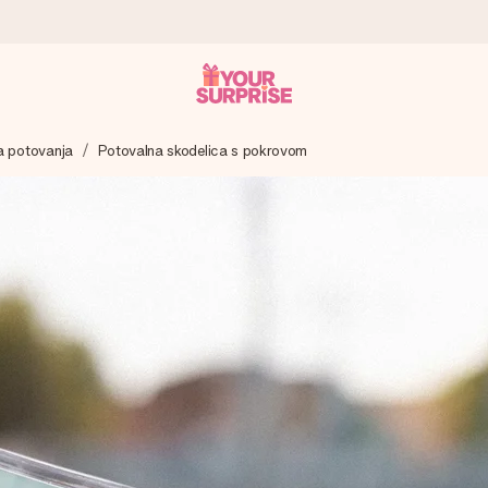
a potovanja
Potovalna skodelica s pokrovom
 – da ga lahko podariš natanko takrat, ko je najbolj pomembno.
ejo s 4,8.
 imenom, tvojo fotografijo ali sporočilom, ki ogreje srce. Brez zapl