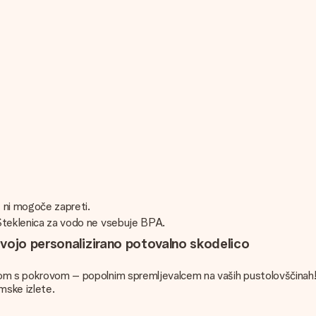
e ni mogoče zapreti.
. Steklenica za vodo ne vsebuje BPA.
svojo personalizirano potovalno skodelico
čkom s pokrovom – popolnim spremljevalcem na vaših pustolovščinah! 
imske izlete.