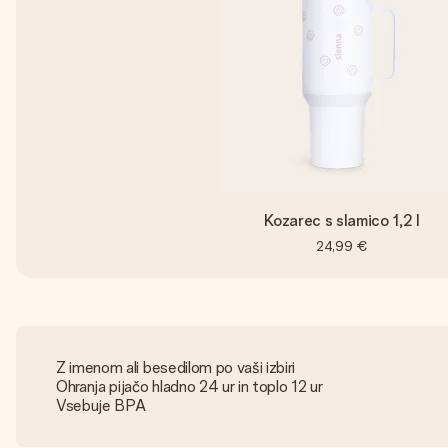
Kozarec s slamico 1,2 l
24,99 €
Z imenom ali besedilom po vaši izbiri
Ohranja pijačo hladno 24 ur in toplo 12 ur
Vsebuje BPA