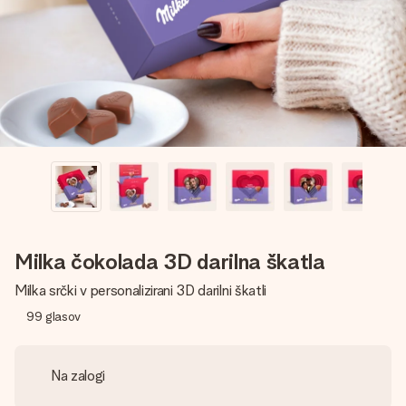
V nekaj preprostih korakih ustvari nekaj edinstvenega – z
njenim imenom, tvojo fotografijo ali sporočilom, ki ogreje
srce. Brez zapletov, le vsa ljubezen za ta trenutek.
Milka čokolada 3D darilna škatla
Milka srčki v personalizirani 3D darilni škatli
99
glasov
Na zalogi