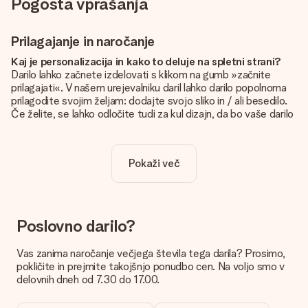
Pogosta vprašanja
Prilagajanje in naročanje
Kaj je personalizacija in kako to deluje na spletni strani?
Darilo lahko začnete izdelovati s klikom na gumb »začnite
prilagajati«. V našem urejevalniku daril lahko darilo popolnoma
prilagodite svojim željam: dodajte svojo sliko in / ali besedilo.
Če želite, se lahko odločite tudi za kul dizajn, da bo vaše darilo
resnično unikatno.
Je personalizacija vključena v ceno?
Pokaži več
Cena, prikazana na spletnem mestu, vključuje personalizacijo
vašega darila. Lepo in jasno!
Kako naj vem, ali ima moja slika pravo kakovost?
Želimo poskrbeti, da boste z darilom popolnoma zadovoljni.
Poslovno darilo?
Zato je pomembno, da uporabljamo visokokakovostne
fotografije. Če niste prepričani o kakovosti slike, se obrnite na
Vas zanima naročanje večjega števila tega darila? Prosimo,
našo službo za pomoč strankam in priložite fotografijo skupaj
pokličite in prejmite takojšnjo ponudbo cen. Na voljo smo v
z darilom, ki ga želite naročiti. Nato lahko za vas preverijo
delovnih dneh od 7.30 do 17.00.
kakovost!