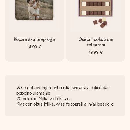
Kopalniška preproga
Osebni čokoladni
telegram
14,99 €
19,99 €
Vaše oblikovanje in vrhunska švicarska čokolada -
popolno ujemanje
20 čokolad Milka v obliki srca
Klasičen okus Milka, vaša fotografija in/ali besedilo