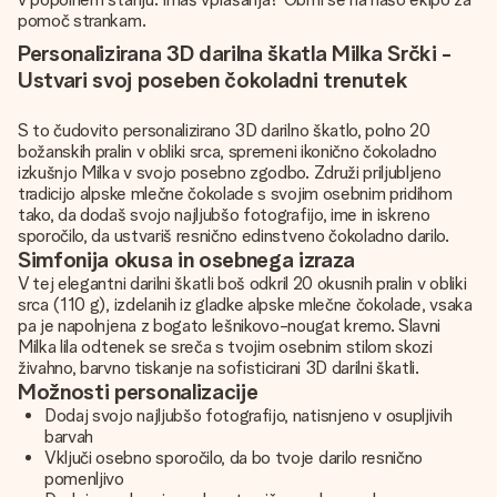
pomoč strankam.
Personalizirana 3D darilna škatla Milka Srčki -
Ustvari svoj poseben čokoladni trenutek
S to čudovito personalizirano 3D darilno škatlo, polno 20
božanskih pralin v obliki srca, spremeni ikonično čokoladno
izkušnjo Milka v svojo posebno zgodbo. Združi priljubljeno
tradicijo alpske mlečne čokolade s svojim osebnim pridihom
tako, da dodaš svojo najljubšo fotografijo, ime in iskreno
sporočilo, da ustvariš resnično edinstveno čokoladno darilo.
Simfonija okusa in osebnega izraza
V tej elegantni darilni škatli boš odkril 20 okusnih pralin v obliki
srca (110 g), izdelanih iz gladke alpske mlečne čokolade, vsaka
pa je napolnjena z bogato lešnikovo-nougat kremo. Slavni
Milka lila odtenek se sreča s tvojim osebnim stilom skozi
živahno, barvno tiskanje na sofisticirani 3D darilni škatli.
Možnosti personalizacije
Dodaj svojo najljubšo fotografijo, natisnjeno v osupljivih
barvah
Vključi osebno sporočilo, da bo tvoje darilo resnično
pomenljivo