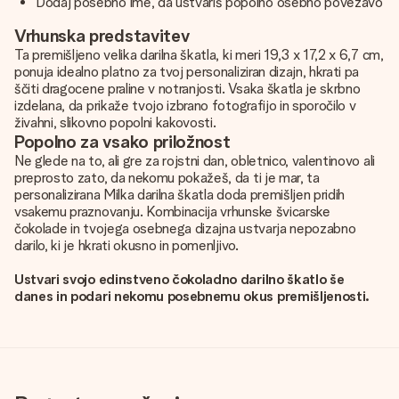
Dodaj posebno ime, da ustvariš popolno osebno povezavo
Vrhunska predstavitev
Ta premišljeno velika darilna škatla, ki meri 19,3 x 17,2 x 6,7 cm,
ponuja idealno platno za tvoj personaliziran dizajn, hkrati pa
ščiti dragocene praline v notranjosti. Vsaka škatla je skrbno
izdelana, da prikaže tvojo izbrano fotografijo in sporočilo v
živahni, slikovno popolni kakovosti.
Popolno za vsako priložnost
Ne glede na to, ali gre za rojstni dan, obletnico, valentinovo ali
preprosto zato, da nekomu pokažeš, da ti je mar, ta
personalizirana Milka darilna škatla doda premišljen pridih
vsakemu praznovanju. Kombinacija vrhunske švicarske
čokolade in tvojega osebnega dizajna ustvarja nepozabno
darilo, ki je hkrati okusno in pomenljivo.
Ustvari svojo edinstveno čokoladno darilno škatlo še
danes in podari nekomu posebnemu okus premišljenosti.