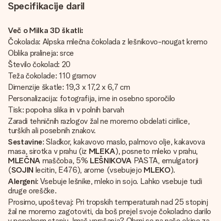
Specifikacije daril
Več o Milka 3D škatli:
Čokolada: Alpska mlečna čokolada z lešnikovo-nougat kremo
Oblika pralineja: srce
Število čokolad: 20
Teža čokolade: 110 gramov
Dimenzije škatle: 19,3 x 17,2 x 6,7 cm
Personalizacija: fotografija, ime in osebno sporočilo
Tisk: popolna slika in v polnih barvah
Zaradi tehničnih razlogov žal ne moremo obdelati cirilice,
turških ali posebnih znakov.
Sestavine
: Sladkor, kakavovo maslo, palmovo olje, kakavova
masa, sirotka v prahu (iz
MLEKA
), posneto mleko v prahu,
MLEČNA
maščoba, 5%
LEŠNIKOVA
PASTA, emulgatorji
(
SOJIN
lecitin, E476), arome (vsebujejo
MLEKO
).
Alergeni
: Vsebuje lešnike, mleko in sojo. Lahko vsebuje tudi
druge oreščke.
Prosimo, upoštevaj: Pri tropskih temperaturah nad 25 stopinj
žal ne moremo zagotoviti, da boš prejel svoje čokoladno darilo
v popolnem stanju. Imaš vprašanja? Obrni se na našo ekipo za