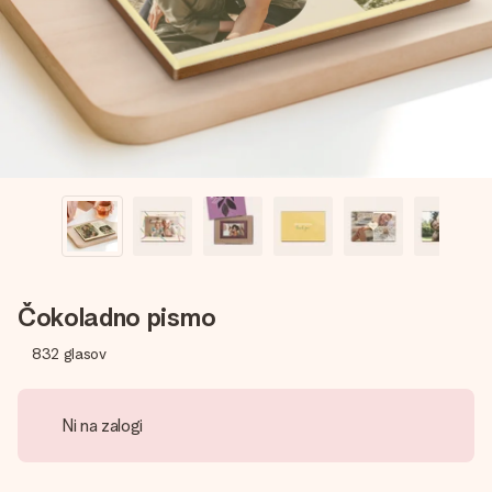
V nekaj preprostih korakih ustvari nekaj edinstvenega – z
njenim imenom, tvojo fotografijo ali sporočilom, ki ogreje
srce. Brez zapletov, le vsa ljubezen za ta trenutek.
Čokoladno pismo
832
glasov
Ni na zalogi