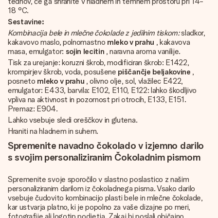
tednov, če ga shranite v hladnem in temnem prostoru pri 14-
18 °C.
Sestavine:
Kombinacija bele in mlečne čokolade z jedilnim tiskom:
sladkor,
kakavovo maslo, polnomastno
mleko v prahu
, kakavova
masa, emulgator:
sojin lecitin
, naravna aroma vanilije.
Tisk za urejanje: koruzni škrob, modificiran škrob: E1422,
krompirjev škrob, voda, posušene
piščančje beljakovine
,
posneto
mleko v prahu
, olivno olje, sol, vlažilec E422,
emulgator: E433, barvila: E102, E110, E122: lahko škodljivo
vpliva na aktivnost in pozornost pri otrocih, E133, E151.
Premaz: E904.
Lahko vsebuje sledi oreščkov in glutena.
Hraniti na hladnem in suhem.
Spremenite navadno čokolado v izjemno darilo
s svojim personaliziranim Čokoladnim pismom
Spremenite svoje sporočilo v slastno poslastico z našim
personaliziranim darilom iz čokoladnega pisma. Vsako darilo
vsebuje čudovito kombinacijo plasti bele in mlečne čokolade,
kar ustvarja platno, ki je popolno za vaše dizajne po meri,
fotografije ali logotip podjetja. Zakaj bi poslali običajno