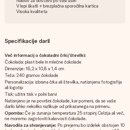
Naslov za dostavo po vaši izbiri
V lepi škatli + brezplačna sporočilna kartica
Visoka kvaliteta
Specifikacije daril
Več informacij o čokoladni črki/številki:
Čokolada: plast bele in mlečne čokolade
Dimenzije: 16,2 x 10,8 x 1,4 cm
Teža: 240 gramov čokolade
Personalizacija: izbrana črka ali številka, natisnjena fotografija
ali logotip
Tisk: užitni tisk v polni barvi
Natisnjeno je na površini čokolade, kar pomeni, da se vaše
darilo lahko nekoliko razlikuje od prikazanega na primeru.
Opomba:
Če je zunanja temperatura 25 stopinj Celzija ali več,
ne moremo zagotoviti kakovosti čokolade.
Navodila za shranjevanje:
Po prejemu bo izdelek obstojen 10