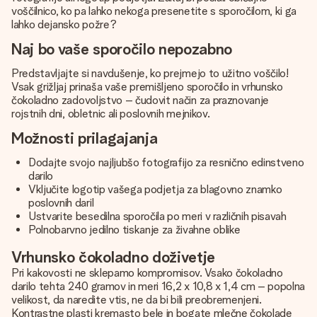
voščilnico, ko pa lahko nekoga presenetite s sporočilom, ki ga
lahko dejansko požre?
Naj bo vaše sporočilo nepozabno
Predstavljajte si navdušenje, ko prejmejo to užitno voščilo!
Vsak grižljaj prinaša vaše premišljeno sporočilo in vrhunsko
čokoladno zadovoljstvo – čudovit način za praznovanje
rojstnih dni, obletnic ali poslovnih mejnikov.
Možnosti prilagajanja
Dodajte svojo najljubšo fotografijo za resnično edinstveno
darilo
Vključite logotip vašega podjetja za blagovno znamko
poslovnih daril
Ustvarite besedilna sporočila po meri v različnih pisavah
Polnobarvno jedilno tiskanje za živahne oblike
Vrhunsko čokoladno doživetje
Pri kakovosti ne sklepamo kompromisov. Vsako čokoladno
darilo tehta 240 gramov in meri 16,2 x 10,8 x 1,4 cm – popolna
velikost, da naredite vtis, ne da bi bili preobremenjeni.
Kontrastne plasti kremasto bele in bogate mlečne čokolade