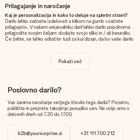
Prilagajanje in naročanje
Kaj je personalizacija in kako to deluje na spletni strani?
Darilo lahko začnete izdelovati s klikom na gumb »začnite
prilagajati«. V našem urejevalniku daril lahko darilo popolnoma
prilagodite svojim željam: dodajte svojo sliko in / ali besedilo.
Če želite, se lahko odločite tudi za kul dizajn, da bo vaše darilo
resnično unikatno.
Je personalizacija vključena v ceno?
Pokaži več
Cena, prikazana na spletnem mestu, vključuje personalizacijo
vašega darila. Lepo in jasno!
Kako naj vem, ali ima moja slika pravo kakovost?
Želimo poskrbeti, da boste z darilom popolnoma zadovoljni.
Poslovno darilo?
Zato je pomembno, da uporabljamo visokokakovostne
fotografije. Če niste prepričani o kakovosti slike, se obrnite na
Vas zanima naročanje večjega števila tega darila? Prosimo,
našo službo za pomoč strankam in priložite fotografijo skupaj
pokličite in prejmite takojšnjo ponudbo cen. Na voljo smo v
z darilom, ki ga želite naročiti. Nato lahko za vas preverijo
delovnih dneh od 7.30 do 17.00.
kakovost!
Katere formate lahko naložim?
b2b@yoursurprise.si
+31 111 700 212
Datoteke JPG in PNG naložite v naš urejevalnik. Je to preveč
tehnično ali imate sliko drugačne oblike, ki bi jo radi uporabili?