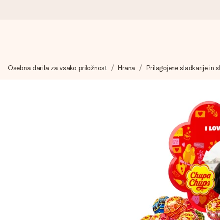
Naroči danes, odpošljemo v 1 delovnem dnevu
Osebna darila za vsako priložnost
Hrana
Prilagojene sladkarije in s
Darilo izdelamo z veliko skrbnostjo in ga hitro pošljemo naprej
4,8 (na podlagi +15.000 mnenj)
Naša darila navdihujejo. Stranke nas na Google Reviews ocenjuj
Brezplačna čestitka
V nekaj preprostih korakih ustvari nekaj edinstvenega – z njenim