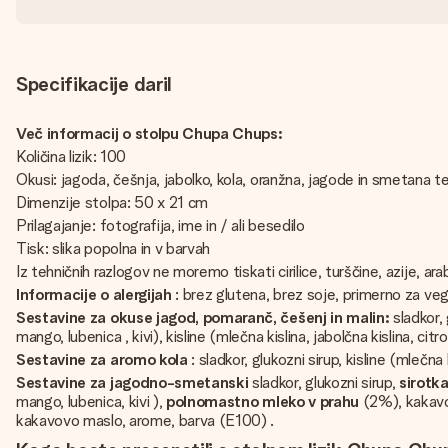
Specifikacije daril
Več informacij o stolpu Chupa Chups:
Količina lizik: 100
Okusi: jagoda, češnja, jabolko, kola, oranžna, jagode in smetana ter 
Dimenzije stolpa: 50 x 21 cm
Prilagajanje: fotografija, ime in / ali besedilo
Tisk: slika popolna in v barvah
Iz tehničnih razlogov ne moremo tiskati cirilice, turščine, azije, ar
Informacije o alergijah
: brez glutena, brez soje, primerno za veg
Sestavine za okuse jagod, pomaranč, češenj in malin:
sladkor, 
mango, lubenica , kivi), kisline (mlečna kislina, jabolčna kislina, 
Sestavine za aromo kola
: sladkor, glukozni sirup, kisline (mlečna
Sestavine za jagodno-smetanski
sladkor, glukozni sirup,
sirotka
mango, lubenica, kivi ),
polnomastno mleko v prahu
(2%), kakavov
kakavovo maslo, arome, barva (E100) .