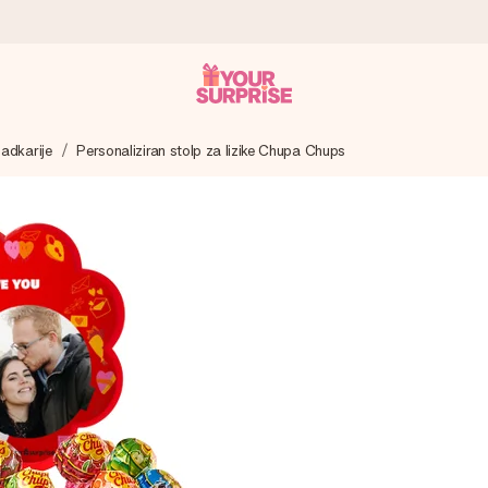
ladkarije
Personaliziran stolp za lizike Chupa Chups
 – da ga lahko podariš natanko takrat, ko je najbolj pomembno.
ejo s 4,8.
 imenom, tvojo fotografijo ali sporočilom, ki ogreje srce. Brez zapl