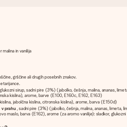
malina in vanilija
abščine, grščine ali drugih posebnih znakov.
etarijance.
glukozni sirup, sadni pire (3%) (jabolko, češnja, malina, ananas, lim
citronska kislina), arome, barve (E100, E160c, E162, E163)
 kislina, jabolčna kislina, citronska kislina), arome, barva (E150d)
 v prahu
, sadni pire (3%) (jabolko, češnja, malina, ananas, limeta, 
o maslo, barva (E162), arome (za aromo vanilije): sladkor, glukozni 