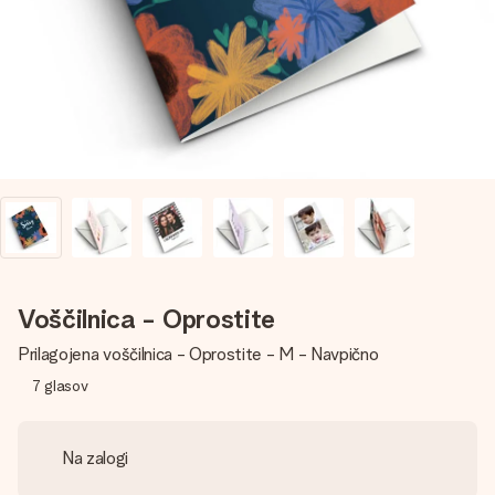
V nekaj preprostih korakih ustvari nekaj edinstvenega – z
njenim imenom, tvojo fotografijo ali sporočilom, ki ogreje
srce. Brez zapletov, le vsa ljubezen za ta trenutek.
Voščilnica - Oprostite
Prilagojena voščilnica - Oprostite - M - Navpično
7
glasov
Na zalogi