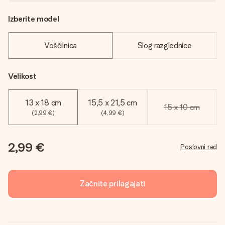
Izberite model
Voščilnica
Slog razglednice
Velikost
13 x 18 cm
15,5 x 21,5 cm
15 x 10 cm
(2,99 €)
(4,99 €)
2,99 €
Poslovni red
Začnite prilagajati