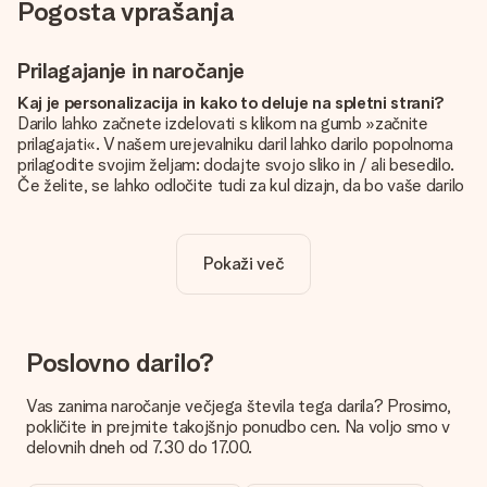
Pogosta vprašanja
Prilagajanje in naročanje
Kaj je personalizacija in kako to deluje na spletni strani?
Darilo lahko začnete izdelovati s klikom na gumb »začnite
prilagajati«. V našem urejevalniku daril lahko darilo popolnoma
prilagodite svojim željam: dodajte svojo sliko in / ali besedilo.
Če želite, se lahko odločite tudi za kul dizajn, da bo vaše darilo
resnično unikatno.
Je personalizacija vključena v ceno?
Pokaži več
Cena, prikazana na spletnem mestu, vključuje personalizacijo
vašega darila. Lepo in jasno!
Kako naj vem, ali ima moja slika pravo kakovost?
Želimo poskrbeti, da boste z darilom popolnoma zadovoljni.
Poslovno darilo?
Zato je pomembno, da uporabljamo visokokakovostne
fotografije. Če niste prepričani o kakovosti slike, se obrnite na
Vas zanima naročanje večjega števila tega darila? Prosimo,
našo službo za pomoč strankam in priložite fotografijo skupaj
pokličite in prejmite takojšnjo ponudbo cen. Na voljo smo v
z darilom, ki ga želite naročiti. Nato lahko za vas preverijo
delovnih dneh od 7.30 do 17.00.
kakovost!