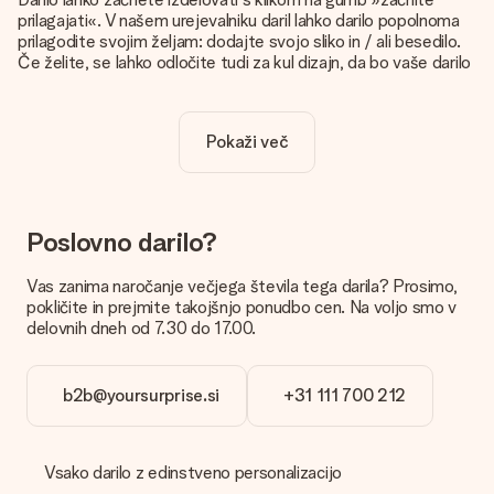
prilagajati«. V našem urejevalniku daril lahko darilo popolnoma
prilagodite svojim željam: dodajte svojo sliko in / ali besedilo.
Če želite, se lahko odločite tudi za kul dizajn, da bo vaše darilo
resnično unikatno.
Je personalizacija vključena v ceno?
Pokaži več
Cena, prikazana na spletnem mestu, vključuje personalizacijo
vašega darila. Lepo in jasno!
Kako naj vem, ali ima moja slika pravo kakovost?
Želimo poskrbeti, da boste z darilom popolnoma zadovoljni.
Poslovno darilo?
Zato je pomembno, da uporabljamo visokokakovostne
fotografije. Če niste prepričani o kakovosti slike, se obrnite na
Vas zanima naročanje večjega števila tega darila? Prosimo,
našo službo za pomoč strankam in priložite fotografijo skupaj
pokličite in prejmite takojšnjo ponudbo cen. Na voljo smo v
z darilom, ki ga želite naročiti. Nato lahko za vas preverijo
delovnih dneh od 7.30 do 17.00.
kakovost!
Katere formate lahko naložim?
b2b@yoursurprise.si
+31 111 700 212
Datoteke JPG in PNG naložite v naš urejevalnik. Je to preveč
tehnično ali imate sliko drugačne oblike, ki bi jo radi uporabili?
Obrnite se na našo službo za stranke. Z veseljem vam
pomagajo, da lahko naredite darilo, ki ga želite!
Vsako darilo z edinstveno personalizacijo