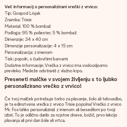
Več informacij o personalizirani vrečki z vrvico:
Tip: Gospod Lisjak
Znamka: Trixie
Material: 100 % bombaž
Podloga: 95 % poliester, 5 % bombaž
Dimenzije: 34 x 40 cm
Dimenzije personalizacije: 4 x 15 cm
Personalizacija: z imenom
Tisk: popoln, s čudovitimi barvami
Dodatne informacije: Vrečka z vrvico ima vodoodporno
prevleko. Madeže odstraniš z vlažno krpo.
Preseneti malčke v svojem življenju s to ljubko
personalizirano vrečko z vrvico!
Če tvoj malček potrebuje torbo za plavanje, šolo ali telovadbo,
je ta edinstvena vrečka z vrvico Trixie popolna! Vrečko z vrvico
Mr. Fox lahko personaliziraš z imenom ali besedilom po tvoji
izbiri. To je odlično darilo za rojstne dneve, božič, prvo lekcijo
plavanja ali prvi dan šole ali vrtca.