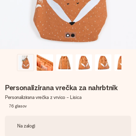
V nekaj preprostih korakih ustvari nekaj edinstvenega – z
njenim imenom, tvojo fotografijo ali sporočilom, ki ogreje
srce. Brez zapletov, le vsa ljubezen za ta trenutek.
Personalizirana vrečka za nahrbtnik
Personalizirana vrečka z vrvico - Lisica
76
glasov
Na zalogi