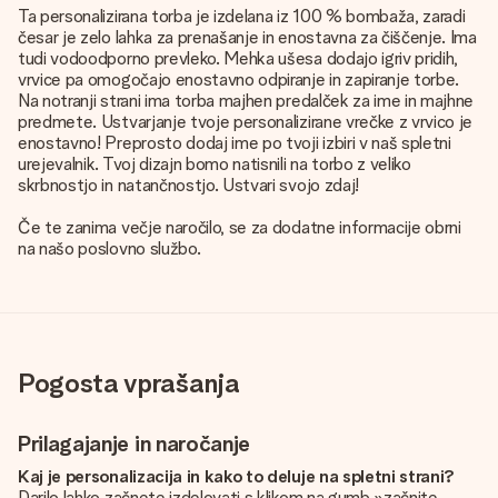
Ta personalizirana torba je izdelana iz 100 % bombaža, zaradi
česar je zelo lahka za prenašanje in enostavna za čiščenje. Ima
tudi vodoodporno prevleko. Mehka ušesa dodajo igriv pridih,
vrvice pa omogočajo enostavno odpiranje in zapiranje torbe.
Na notranji strani ima torba majhen predalček za ime in majhne
predmete. Ustvarjanje tvoje personalizirane vrečke z vrvico je
enostavno! Preprosto dodaj ime po tvoji izbiri v naš spletni
urejevalnik. Tvoj dizajn bomo natisnili na torbo z veliko
skrbnostjo in natančnostjo. Ustvari svojo zdaj!
Če te zanima večje naročilo, se za dodatne informacije obrni
na našo poslovno službo.
Pogosta vprašanja
Prilagajanje in naročanje
Kaj je personalizacija in kako to deluje na spletni strani?
Darilo lahko začnete izdelovati s klikom na gumb »začnite