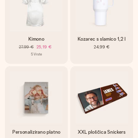
Kimono
Kozarec s slamico 1,2 l
27,99 €
25,19 €
24,99 €
5
Vrste
Personalizirano platno
XXL ploščica Snickers