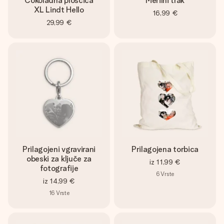
Čokoladna ploščica
Merilni trak
XL Lindt Hello
16,99 €
29,99 €
Prilagojeni vgravirani
Prilagojena torbica
obeski za ključe za
iz
11,99 €
fotografije
6
Vrste
iz
14,99 €
16
Vrste