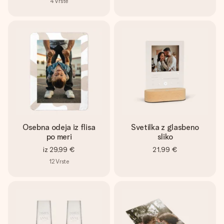
4
Vrste
Osebna odeja iz flisa
Svetilka z glasbeno
po meri
sliko
iz
29,99 €
21,99 €
12
Vrste