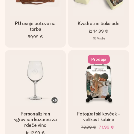
PU usnje potovalna
Kvadratne čokolade
torba
iz
14,99 €
59,99 €
10
Vrste
Prodaja
Personaliziran
Fotografski kovček -
vgraviran kozarec za
velikost kabine
rdeče vino
79,99 €
71,99 €
iz
12,99 €