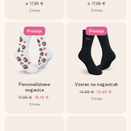
iz
17,99 €
iz
17,99 €
2
Vrste
12
Vrste
Prodaja
Prodaja
Personalizirane
Vzorec na nogavicah
nogavice
14,99 €
13,49 €
17,99 €
16,19 €
11
Vrste
3
Vrste