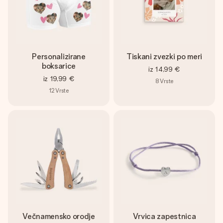
Personalizirane
Tiskani zvezki po meri
boksarice
iz
14,99 €
iz
19,99 €
8
Vrste
12
Vrste
Večnamensko orodje
Vrvica zapestnica