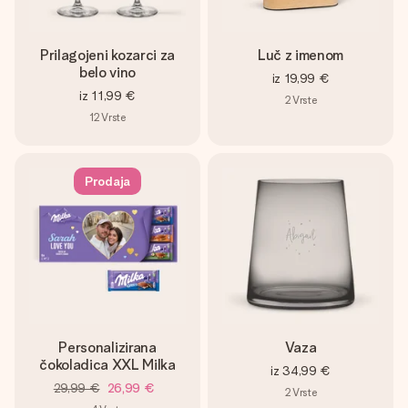
Prilagojeni kozarci za
Luč z imenom
belo vino
iz
19,99 €
iz
11,99 €
2
Vrste
12
Vrste
Prodaja
Personalizirana
Vaza
čokoladica XXL Milka
iz
34,99 €
29,99 €
26,99 €
2
Vrste