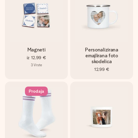
Magneti
Personalizirana
emajlirana foto
iz
12,99 €
skodelica
3
Vrste
12,99 €
Prodaja