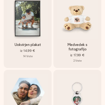
Uokvirjen plakat
Medvedek s
fotografijo
iz
14,99 €
iz
17,99 €
14
Vrste
2
Vrste