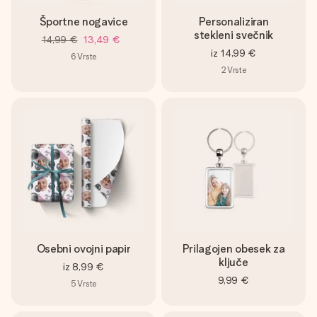
Športne nogavice
Personaliziran
stekleni svečnik
14,99 €
13,49 €
iz
14,99 €
6
Vrste
2
Vrste
Osebni ovojni papir
Prilagojen obesek za
ključe
iz
8,99 €
9,99 €
5
Vrste