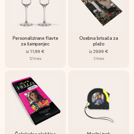
Personalizirane flavte
Osebna brisača za
za šampanjec
plažo
iz
11,99 €
iz
29,99 €
12
Vrste
2
Vrste