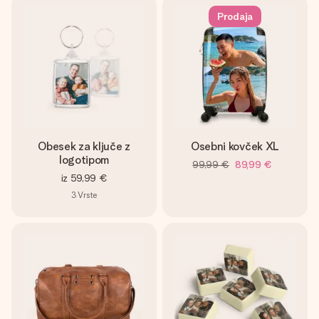
Prodaja
Obesek za ključe z
Osebni kovček XL
logotipom
99,99 €
89,99 €
iz
59,99 €
3
Vrste