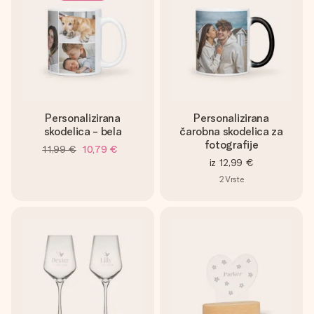
Personalizirana
Personalizirana
skodelica - bela
čarobna skodelica za
fotografije
11,99 €
10,79 €
iz
12,99 €
2
Vrste