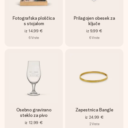
Fotografska ploščica
Prilagojen obesek za
s stojalom
ključe
iz
14,99 €
iz
9,99 €
6
Vrste
6
Vrste
Osebno gravirano
Zapestnica Bangle
steklo za pivo
iz
24,99 €
iz
12,99 €
2
Vrste