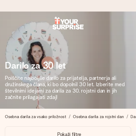
Naroči danes, odpošljemo v 1 delovnem
dnevu
Darilo izdelamo z veliko skrbnostjo in ga hitro pošljemo
naprej – da ga lahko podariš natanko takrat, ko je najbolj
pomembno.
Darilo za 30 let
Poiščite najboljše darilo za prijatelja, partnerja ali
družinskega člana, ki bo dopolnil 30 let. Izberite med
4,8 (na podlagi +15.000 mnenj)
številnimi idejami za darila za 30. rojstni dan in jih
začnite prilagajati zdaj!
Naša darila navdihujejo. Stranke nas na Google Reviews
ocenjujejo s 4,8.
Osebna darila za vsako priložnost
Osebna darila za rojstni dan
Dar
Brezplačna čestitka
Pokaži filtre