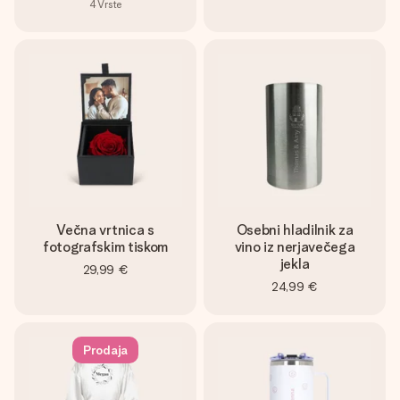
4
Vrste
Večna vrtnica s
Osebni hladilnik za
fotografskim tiskom
vino iz nerjavečega
jekla
29,99 €
24,99 €
Prodaja